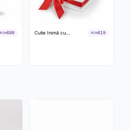
Cutie Inimă cu
699
619
RON
RON
Trandafiri Roșii și
Bomboane Raffaello