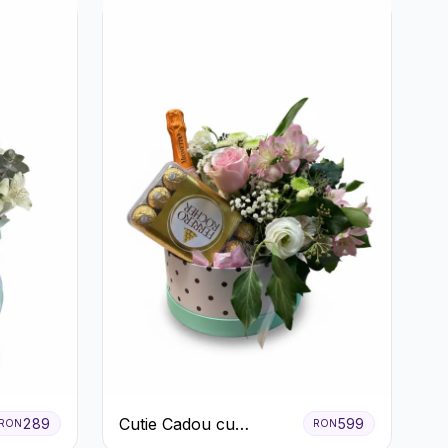
Cutie Cadou cu
289
599
RON
RON
Prosecco Mionetto