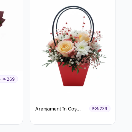
269
RON
Aranjament în Coș
239
RON
Roșu cu Trandafiri și
Crizanteme Albe