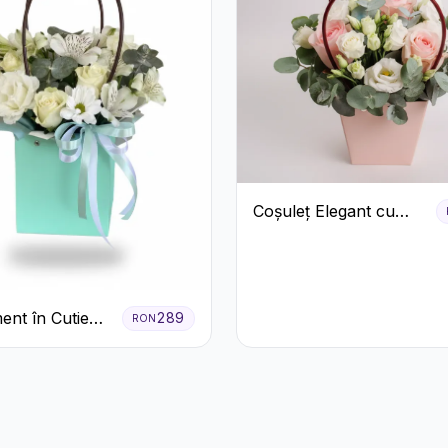
Coșuleț Elegant cu
Trandafiri Roșii și
Lisianthus Alb
ent în Cutie
289
RON
entă cu
ri și
meria