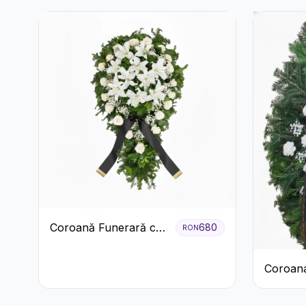
Coroană Funerară cu
680
RON
Trandafiri și Crini
Coroan
Albă cu