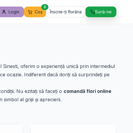
0
Login
Coș
Înscrie-ți florăria
Sună-ne
 Sinesti, oferim o experiență unică prin intermediul
e ocazie. Indiferent dacă doriți să surprindeți pe
ndiții. Nu ezitați să faceți o
comandă flori online
mbol al grijii și aprecierii.