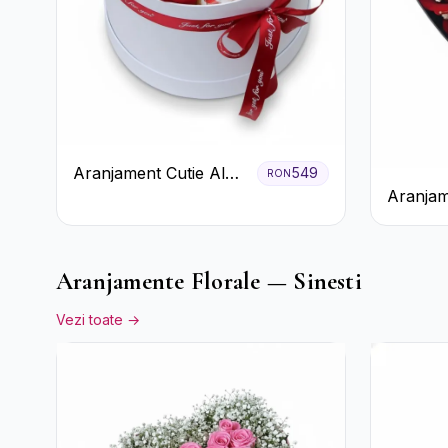
Aranjament Cutie Albă
549
RON
Aranjam
cu Trandafiri Roșii și
Trandafi
Raffaello
Floarea
Aranjamente Florale — Sinesti
Vezi toate →