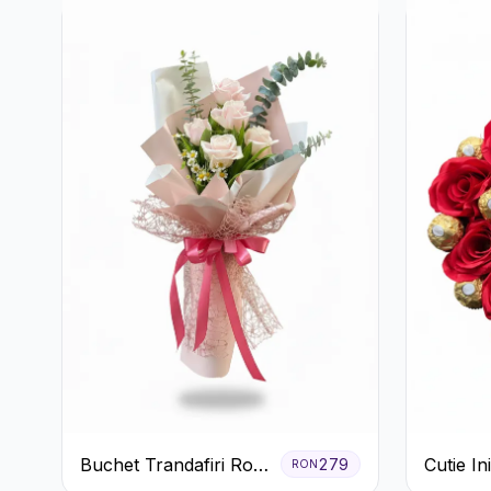
Buchet Trandafiri Roz
Cutie I
279
RON
Pal și Eucalipt
Trandafi