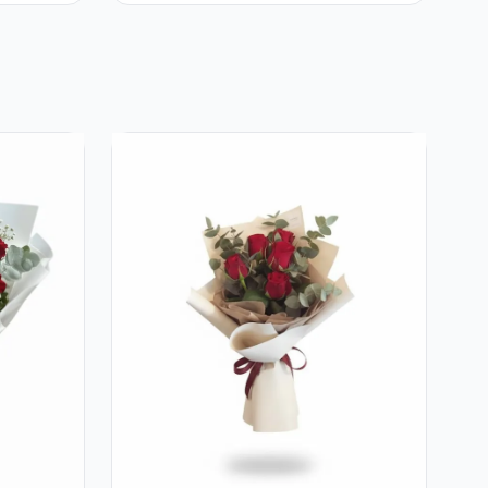
Ferrero Rocher și Flori
Pastelate