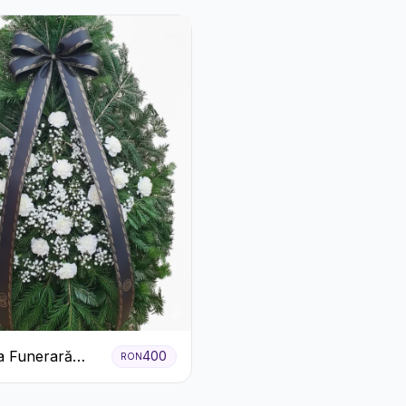
a Funerară
400
RON
 Garoafe