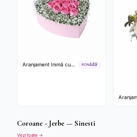
Aranjament Inimă cu
449
RON
Trandafiri Roz și
Gypsophila Albă
Aranjam
Verde M
Trandafi
Alstroe
Coroane - Jerbe — Sinesti
Vezi toate →