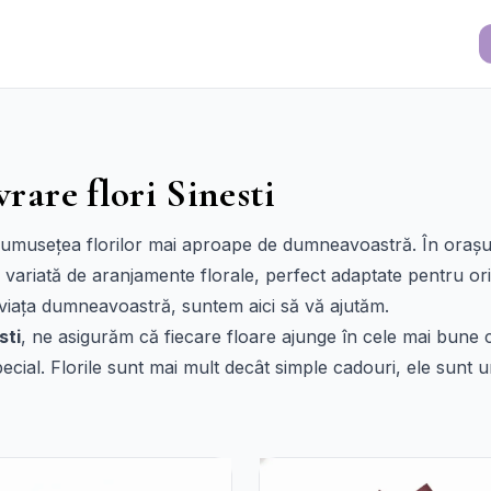
vrare flori Sinesti
frumusețea florilor mai aproape de dumneavoastră. În orașul
variată de aranjamente florale, perfect adaptate pentru oric
 viața dumneavoastră, suntem aici să vă ajutăm.
sti
, ne asigurăm că fiecare floare ajunge în cele mai bune co
ial. Florile sunt mai mult decât simple cadouri, ele sunt un si
i