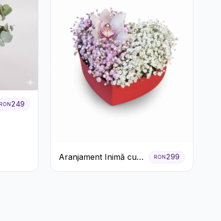
249
RON
Aranjament Inimă cu
299
RON
Orhidee și Floarea
Miresei