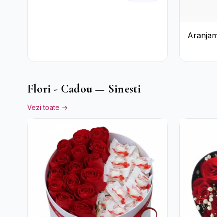
Trandafiri Albi,
Hortensie și
Crizanteme Crem
Aranjam
Trandafi
Accent
Flori - Cadou — Sinesti
Vezi toate →