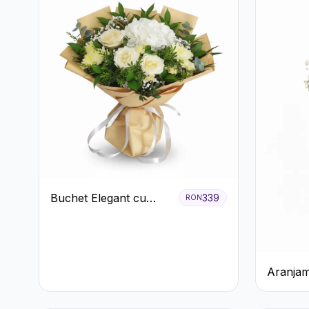
Buchet Elegant cu
339
RON
Trandafiri Albi,
Hortensie și
Crizanteme Crem
Aranjam
Prosecco
Galbene