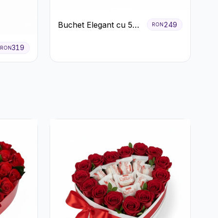
Buchet Elegant cu 5
249
RON
Trandafiri Roșii și
Eucalipt
319
RON