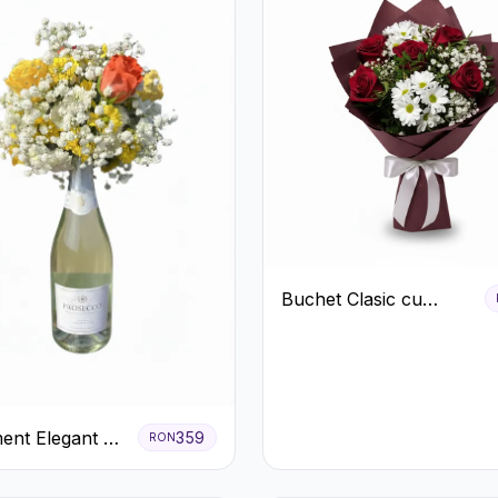
Buchet Clasic cu
Trandafiri Roșii și
Crizanteme Albe
ent Elegant cu
359
RON
 și Flori
.