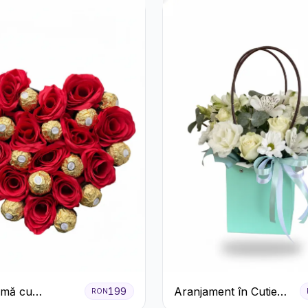
nimă cu
Aranjament în Cutie
199
RON
ri Roșii și
Verde Mentă cu