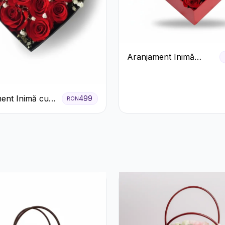
Aranjament Inimă
Roșie cu Trandafiri și
Ferrero Rocher
Premium
ent Inimă cu
499
RON
ri Roșii și
 Miresei