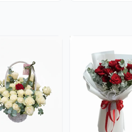
 Rocher
Trandafiri și
Alstroemeria