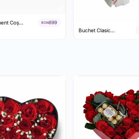
ent Coș
699
RON
ri Albi cu
Buchet Clasic
 Roșu
Trandafiri Roșii și
Eucalipt