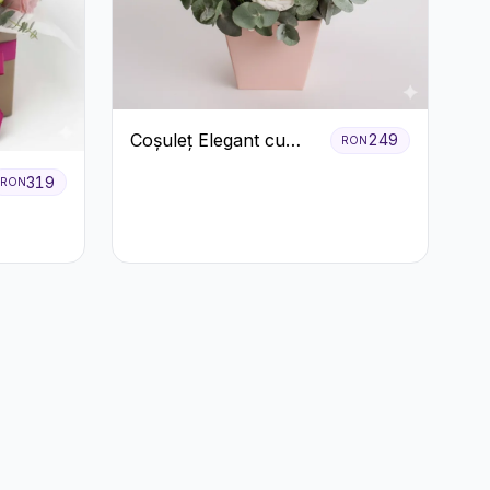
Coșuleț Elegant cu
249
RON
Trandafiri Roșii și
319
RON
Lisianthus Alb