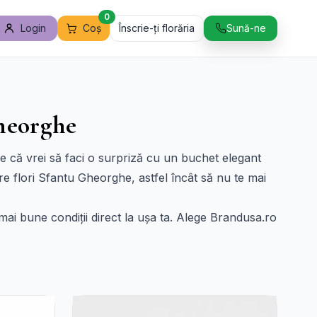
0
Login
Coș
Înscrie-ți florăria
Sună-ne
Gheorghe
e că vrei să faci o surpriză cu un buchet elegant
are flori Sfantu Gheorghe, astfel încât să nu te mai
e mai bune condiții direct la ușa ta. Alege Brandusa.ro