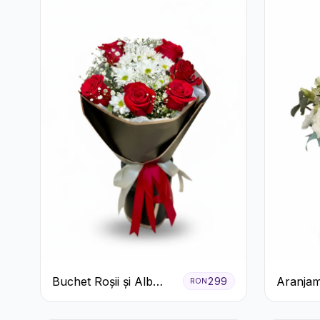
Buchet Roșii și Alb
Aranjam
299
RON
Clasic
Verde M
Trandafi