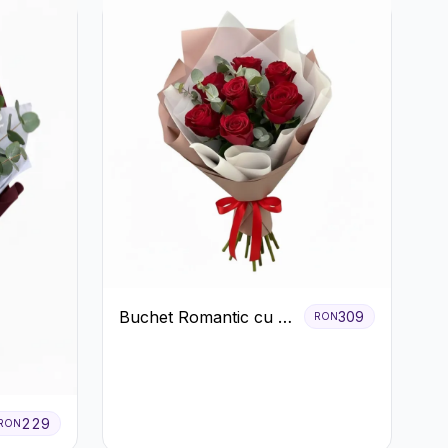
Buchet Romantic cu 9
309
RON
Trandafiri Roșii
229
RON