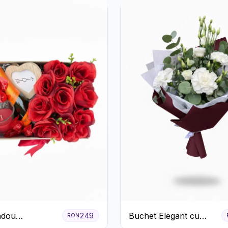
meria
adou
Buchet Elegant cu
249
RON
că cu
Garoafe Albe și