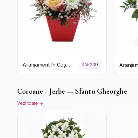
Aranjament în Coș
Aranjam
239
RON
Roșu cu Trandafiri și
în Cutie
Crizanteme Albe
Trandafi
Crizant
Coroane - Jerbe — Sfantu Gheorghe
Vezi toate →