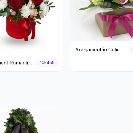
Aranjament în Cutie cu
Gerbera și Trandafiri
ent Romantic
459
RON
Roz
 Roșie cu
ri și
eme