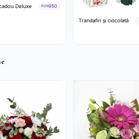
cadou Deluxe
950
RON
Trandafiri și ciocolată
he