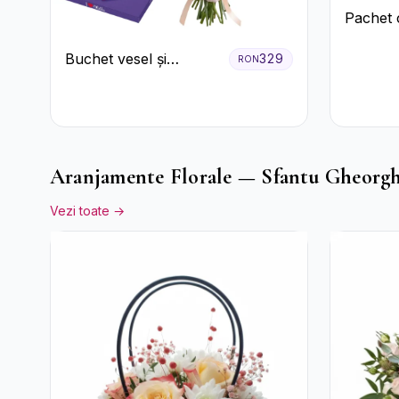
Pachet 
Buchet vesel și
329
RON
ciocolată
Aranjamente Florale — Sfantu Gheorg
Vezi toate →