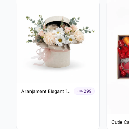
Alstroe
Aranjament Elegant în
299
RON
Cutie Crem cu
Crizanteme și
Trandafiri
Cutie C
Romanti