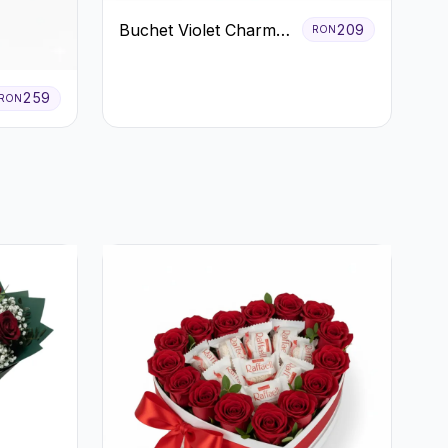
Buchet Violet Charm
209
RON
cu Gerbera și
Lisianthus Alb
259
RON