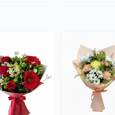
iri Șampanie și
Eucalipt
re