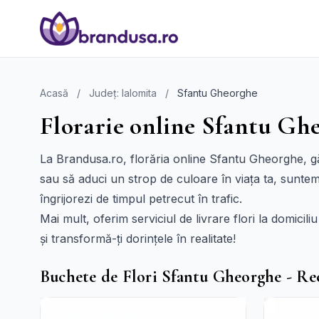
Acasă
/
Județ: Ialomita
/
Sfantu Gheorghe
Florarie online Sfantu Ghe
La Brandusa.ro, florăria online Sfantu Gheorghe, gă
sau să aduci un strop de culoare în viața ta, suntem 
îngrijorezi de timpul petrecut în trafic.
Mai mult, oferim serviciul de livrare flori la domicil
și transformă-ți dorințele în realitate!
Buchete de Flori Sfantu Gheorghe - R