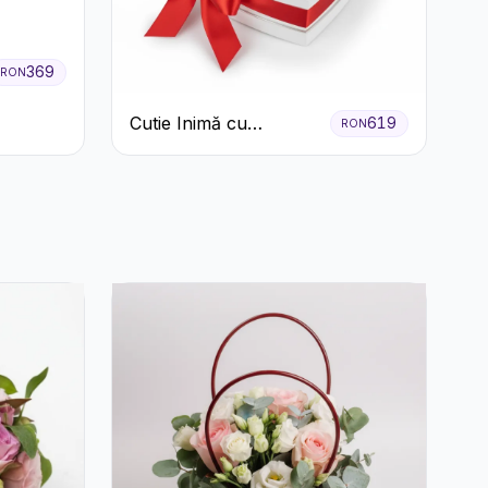
369
RON
Cutie Inimă cu
619
RON
Trandafiri Roșii și
Bomboane Raffaello