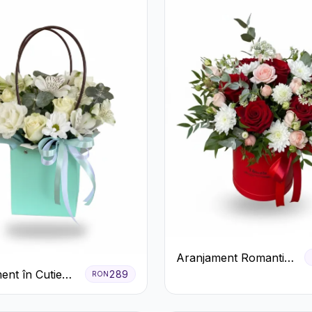
Aranjament Romantic
în Cutie Roșie cu
ent în Cutie
289
RON
Trandafiri și
entă cu
Crizanteme
ri și