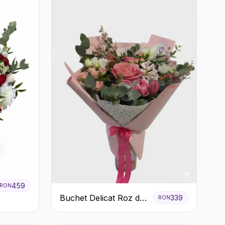
459
RON
Buchet Delicat Roz de
339
RON
primăvară