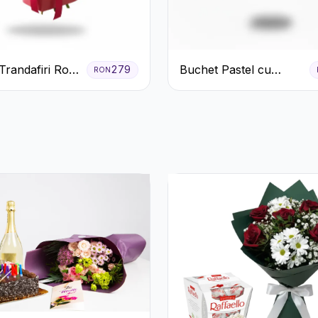
randafiri Roșii
Buchet Pastel cu
279
RON
 și Verdeață
Crizanteme și Garoafe