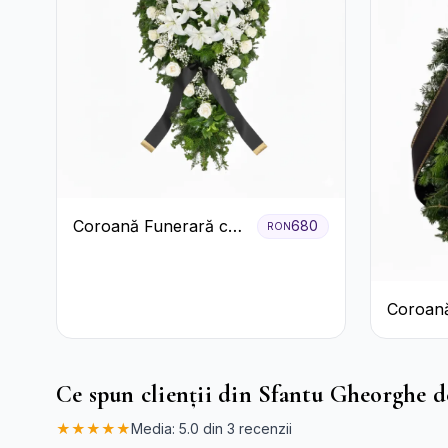
Coroană Funerară cu
680
RON
Trandafiri și Crini
Coroană
Garoaf
Ce spun clienții din Sfantu Gheorghe de
★★★★★
Media: 5.0 din 3 recenzii