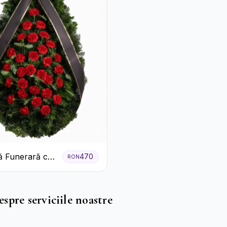
 Funerară cu
470
RON
e
spre serviciile noastre