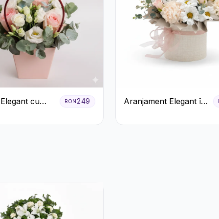
 Elegant cu
Aranjament Elegant în
249
RON
ri Roșii și
Cutie Crem cu
us Alb
Crizanteme și
Trandafiri