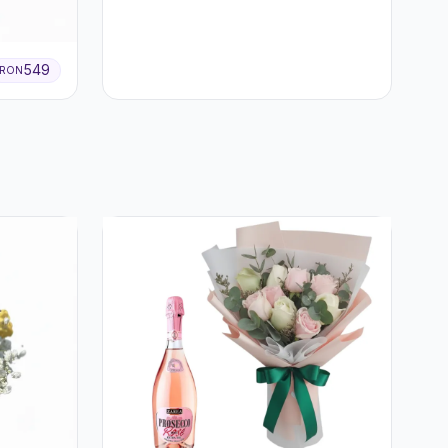
Hortensie și
Crizanteme Crem
549
RON