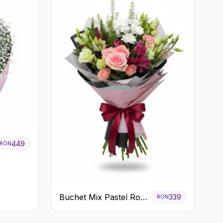
449
RON
Buchet Mix Pastel Roz
339
RON
și Alb