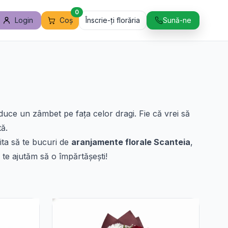
0
Login
Coș
Înscrie-ți florăria
Sună-ne
aduce un zâmbet pe fața celor dragi. Fie că vrei să
ă.
uita să te bucuri de
aranjamente florale Scanteia
,
te ajutăm să o împărtășești!