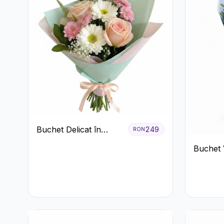
Buchet Delicat în
249
RON
Nuanțe Pastel cu
Buchet 
Trandafiri și
cu Gerb
Crizanteme Roz
Lisianth