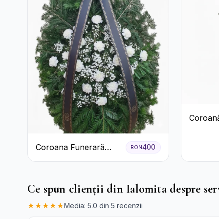
Coroană
Trandafir
Coroana Funerară
400
RON
Albă cu Garoafe
Ce spun clienții din Ialomita despre ser
★★★★★
Media: 5.0 din 5 recenzii