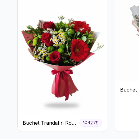
Buchet 
Trandafi
Buchet Trandafiri Roșii
279
RON
Gerbera și Verdeață