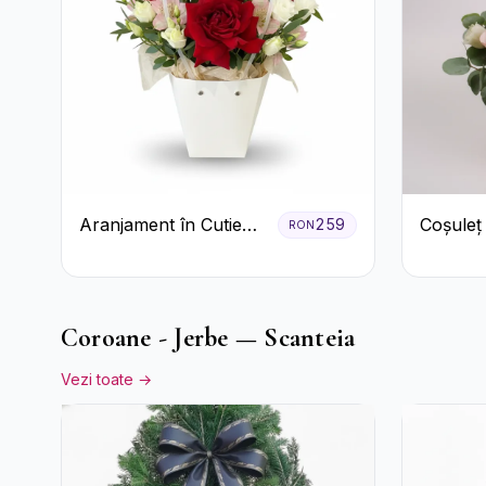
Aranjament în Cutie
Coșuleț
259
RON
Albă cu Trandafiri
Trandafi
Roșii și Lisianthus
Lisianth
Coroane - Jerbe — Scanteia
Vezi toate →