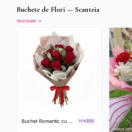
Buchete de Flori — Scanteia
Vezi toate →
Buchet Romantic cu 9
309
RON
Trandafiri Roșii