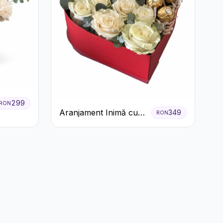
299
RON
Aranjament Inimă cu
349
RON
Trandafiri și Praline
Ferrero