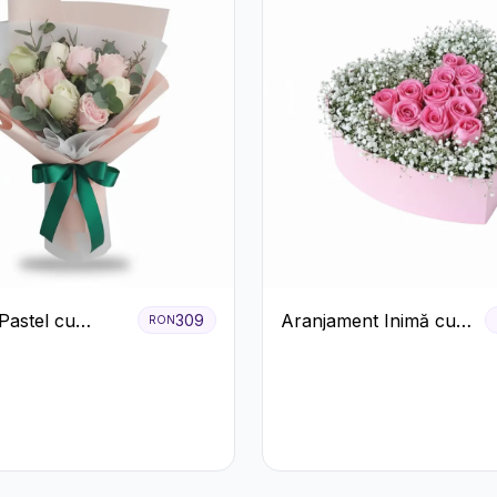
Pastel cu
Aranjament Inimă cu
309
RON
ri Roz și Albi
Trandafiri Roz și
Gypsophila Albă