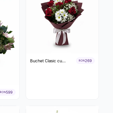
Buchet Clasic cu
269
RON
Trandafiri Roșii și
Crizanteme Albe
599
RON