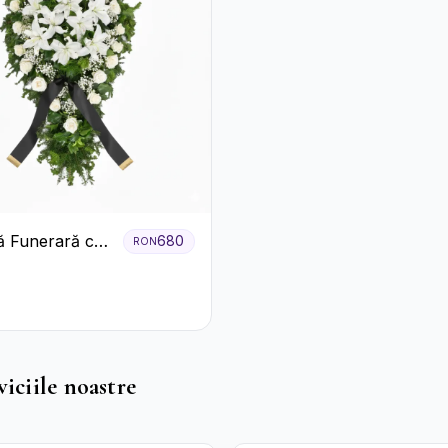
 Funerară cu
680
RON
i și Crini
viciile noastre