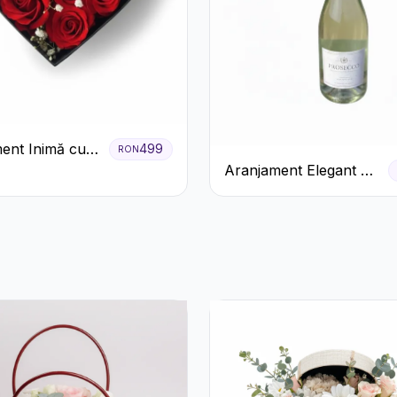
ent Inimă cu
499
RON
ri Roșii și
Aranjament Elegant cu
 Miresei
Prosecco și Flori
Galbene.