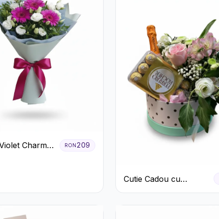
Violet Charm
209
RON
era și
us Alb
Cutie Cadou cu
Prosecco Mionetto
Ferrero Rocher și Flori
Pastelate