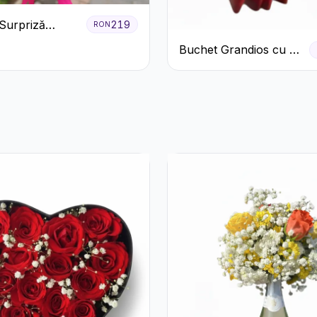
Surpriză
219
RON
cu Flori de
Buchet Grandios cu 25
de Trandafiri Roșii