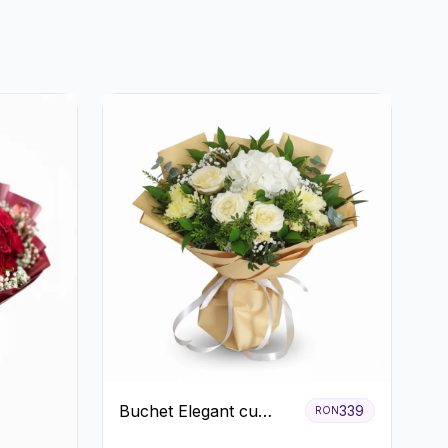
Buchet Elegant cu
339
RON
Trandafiri Albi,