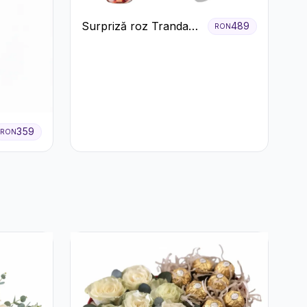
Surpriză roz Trandafiri
489
RON
și prosecco
359
RON