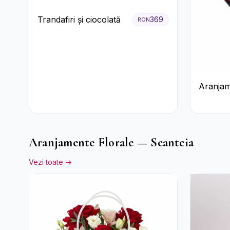
Trandafiri și ciocolată
369
RON
Aranjam
Trandafi
Floarea
Aranjamente Florale — Scanteia
Vezi toate →