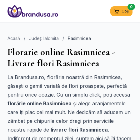
0
Coș
Acasă
/
Județ: Ialomita
/
Rasimnicea
Florarie online Rasimnicea -
Livrare flori Rasimnicea
La Brandusa.ro, florăria noastră din Rasimnicea,
găsești o gamă variată de flori proaspete, perfectă
pentru orice ocazie. Cu un simplu click, poți accesa
florărie online Rasimnicea
și alege aranjamentele
care îți plac cel mai mult. Ne dedicăm să aducem un
zâmbet pe chipurile celor dragi prin serviciile
noastre rapide de
livrare flori Rasimnicea
.
Indiferent de momentul zilei, suntem aici să îți facem