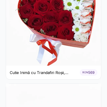
Cutie Inimă cu Trandafiri Roșii,
569
RON
Crizanteme Albe și Bomboane
Raffaello