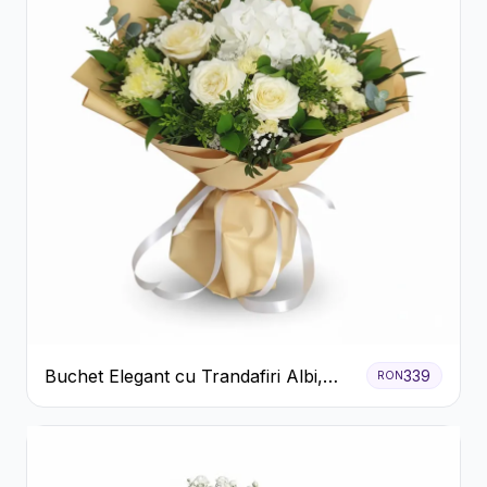
Buchet Elegant cu Trandafiri Albi,
339
RON
Hortensie și Crizanteme Crem