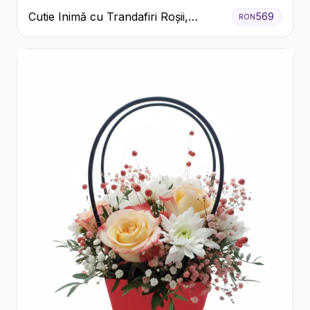
Cutie Inimă cu Trandafiri Roșii,
569
RON
Crizanteme Albe și Bomboane
Raffaello