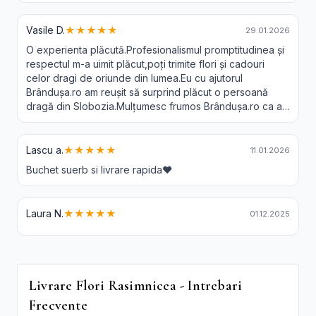
Vasile D.
★★★★★
29.01.2026
O experienta plăcută.Profesionalismul promptitudinea și
respectul m-a uimit plăcut,poți trimite flori și cadouri
celor dragi de oriunde din lumea.Eu cu ajutorul
Brândușa.ro am reușit să surprind plăcut o persoană
dragă din Slobozia.Mulțumesc frumos Brândușa.ro ca a-
ți făcut posibil acest lucru.Recomand 😘❤️
Lascu a.
★★★★★
11.01.2026
Buchet suerb si livrare rapida❤️
Laura N.
★★★★★
01.12.2025
Livrare Flori Rasimnicea - Intrebari
Frecvente