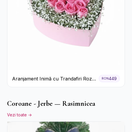
Aranjament Inimă cu Trandafiri Roz
449
RON
și Gypsophila Albă
Coroane - Jerbe — Rasimnicea
Vezi toate →