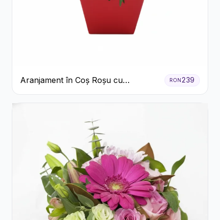
Aranjament în Coș Roșu cu
239
RON
Trandafiri și Crizanteme Albe