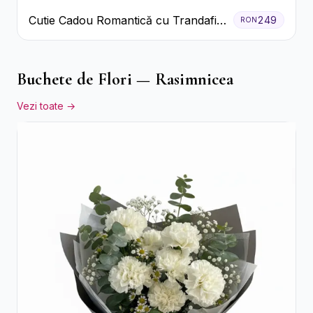
Cutie Cadou Romantică cu Trandafiri
249
RON
Șampanie și Lumânare
Buchete de Flori — Rasimnicea
Vezi toate →