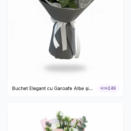
Buchet Elegant cu Garoafe Albe și
249
RON
Eucalipt