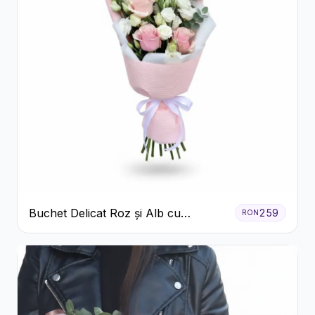
Buchet Delicat Roz și Alb cu
259
RON
Trandafiri și Lisianthus