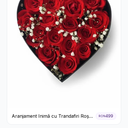
Aranjament Inimă cu Trandafiri Roșii
499
RON
și Floarea Miresei