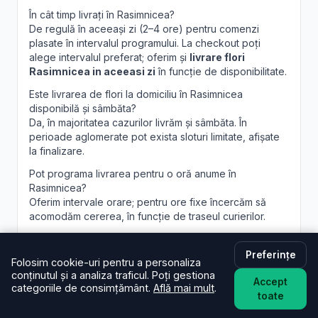
În cât timp livrați în Rasimnicea?
De regulă în aceeași zi (2–4 ore) pentru comenzi
plasate în intervalul programului. La checkout poți
alege intervalul preferat; oferim și
livrare flori
Rasimnicea in aceeasi zi
în funcție de disponibilitate.
Este livrarea de flori la domiciliu în Rasimnicea
disponibilă și sâmbăta?
Da, în majoritatea cazurilor livrăm și sâmbăta. În
perioade aglomerate pot exista sloturi limitate, afișate
la finalizare.
Pot programa livrarea pentru o oră anume în
Rasimnicea?
Oferim intervale orare; pentru ore fixe încercăm să
acomodăm cererea, în funcție de traseul curierilor.
Pot adăuga un mesaj personalizat la buchet?
Desigur. Felicitarea este inclusă; scrie mesajul dorit în
Preferințe
Folosim cookie-uri pentru a personaliza
câmpul dedicat, iar noi îl vom imprima lizibil. Realizăm și
conținutul și a analiza traficul. Poți gestiona
aranjamente florale Rasimnicea
personalizate, la
Accept
categoriile de consimțământ.
Află mai mult
.
cerere.
toate