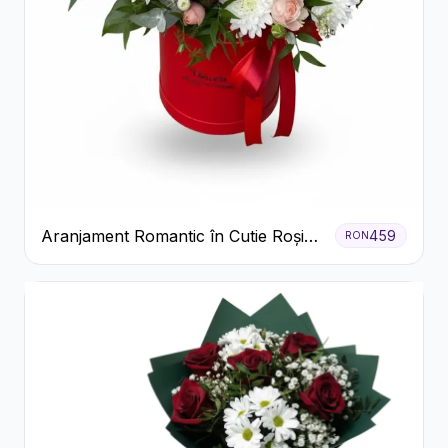
Aranjament Romantic în Cutie Roșie
459
RON
cu Trandafiri și Crizanteme