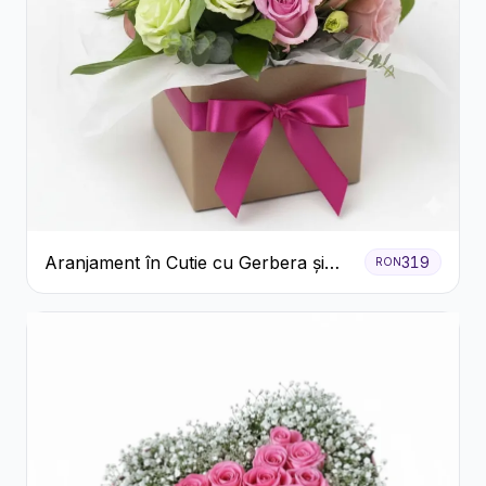
Aranjament în Cutie cu Gerbera și
319
RON
Trandafiri Roz