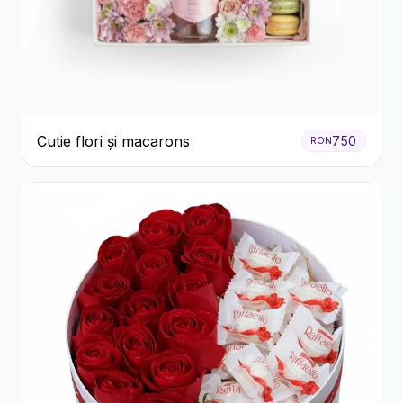
Cutie flori și macarons
750
RON