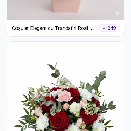
Coșuleț Elegant cu Trandafiri Roșii și
249
RON
Lisianthus Alb