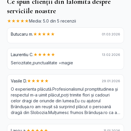
Ce spun clienții din Ialomita despre
serviciile noastre
★★★★★
Media: 5.0 din 5 recenzii
Butucaru m.
★★★★★
01.03.2026
Laurentiu C.
★★★★★
13.02.2026
Seriozitate,punctualitate =magie
Vasile D.
★★★★★
29.01.2026
O experienta plăcută.Profesionalismul promptitudinea și
respectul m-a uimit plăcut,poți trimite flori și cadouri
celor dragi de oriunde din lumea.Eu cu ajutorul
Brândușa.ro am reușit să surprind plăcut o persoană
dragă din Slobozia.Mulțumesc frumos Brândușa.ro ca a-
ți făcut posibil acest lucru.Recomand 😘❤️
Lascu a.
★★★★★
11.01.2026