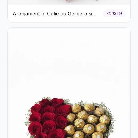
Aranjament în Cutie cu Gerbera și
319
RON
Trandafiri Roz