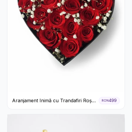
Aranjament Inimă cu Trandafiri Roșii
499
RON
și Floarea Miresei