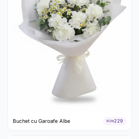
Buchet cu Garoafe Albe
229
RON