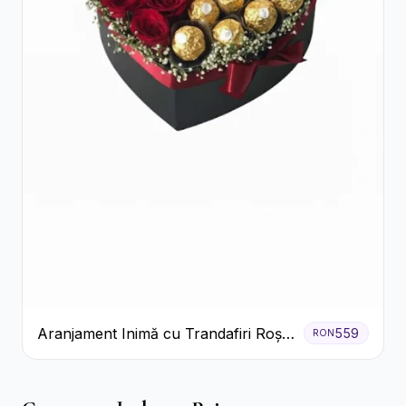
Aranjament Inimă cu Trandafiri Roșii
559
RON
și Ciocolată Ferrero Rocher