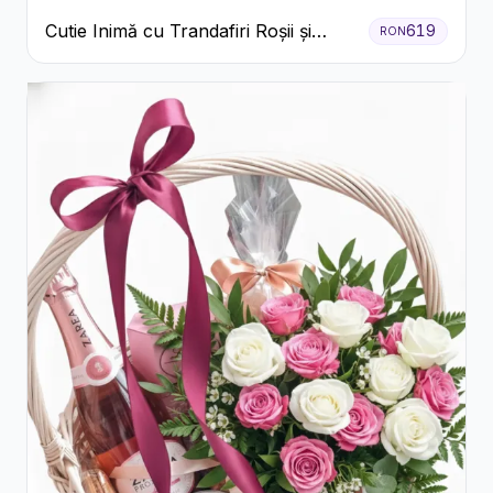
Cutie Inimă cu Trandafiri Roșii și
619
RON
Bomboane Raffaello