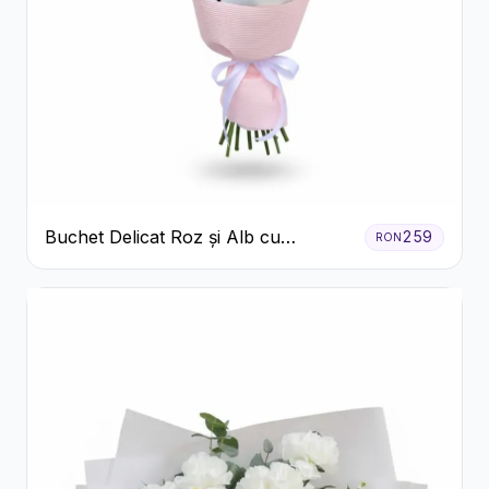
Buchet Delicat Roz și Alb cu
259
RON
Trandafiri și Lisianthus