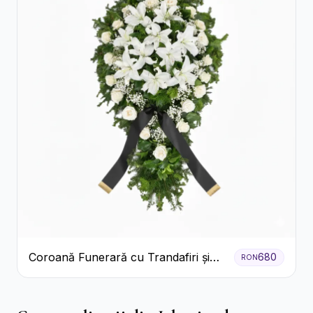
Coroană Funerară cu Trandafiri și
680
RON
Crini