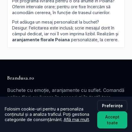
Pot programa livrarea pentru o oră anume în Poiana?
Oferim intervale orare; pentru ore fixe încercăm să
acomodăm cererea, în funcție de traseul curierilor.
Pot adăuga un mesaj personalizat la buchet?
Desigur. Felicitarea este inclusă; scrie mesajul dorit în
câmpul dedicat, iar noi îl vom imprima lizibil. Realizăm și
aranjamente florale Poiana
personalizate, la cerere.
Brandusa.ro
Buchete cu emoție, aranjamente cu suflet. Comandă
online flori cu livrare în aceeași zi în toată țara.
Preferințe
📞
+40753621077
Folosim cookie-uri pentru a personaliza
conținutul și a analiza traficul. Poți gestiona
✉️ contact@brandusa.ro
Accept
categoriile de consimțământ.
Află mai mult
.
toate