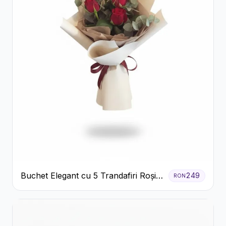
Buchet Elegant cu 5 Trandafiri Roșii
249
RON
și Eucalipt