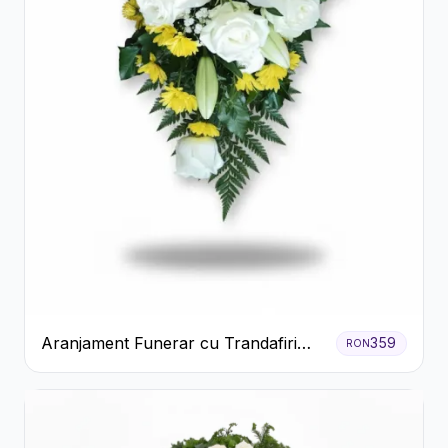
Aranjament Funerar cu Trandafiri
359
RON
Albi Crizanteme Galbene și Crini