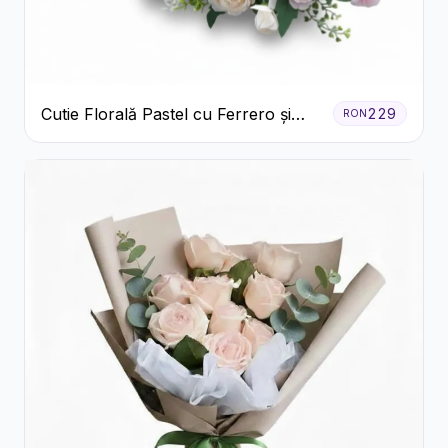
Cutie Florală Pastel cu Ferrero și
229
RON
Raffaello