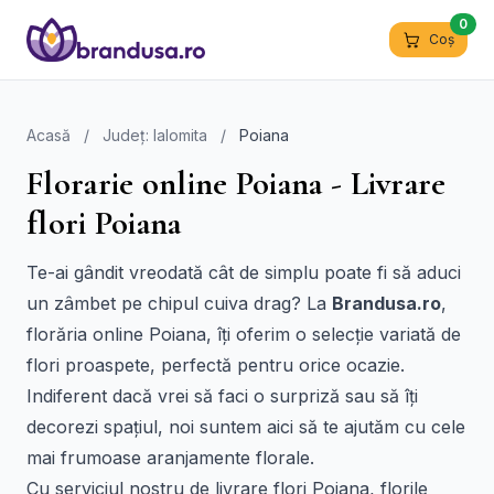
0
Coș
Acasă
/
Județ: Ialomita
/
Poiana
Florarie online Poiana - Livrare
flori Poiana
Te-ai gândit vreodată cât de simplu poate fi să aduci
un zâmbet pe chipul cuiva drag? La
Brandusa.ro
,
florăria online Poiana, îți oferim o selecție variată de
flori proaspete, perfectă pentru orice ocazie.
Indiferent dacă vrei să faci o surpriză sau să îți
decorezi spațiul, noi suntem aici să te ajutăm cu cele
mai frumoase aranjamente florale.
Cu serviciul nostru de livrare flori Poiana, florile