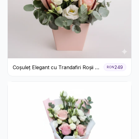
Coșuleț Elegant cu Trandafiri Roșii și
249
RON
Lisianthus Alb