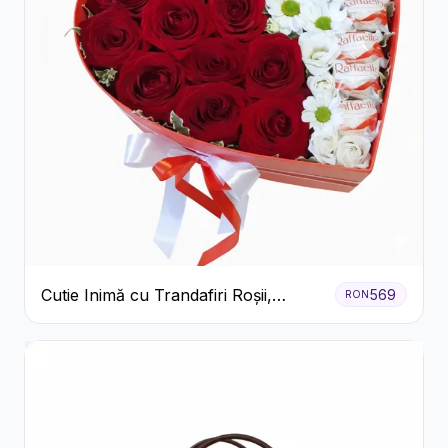
Cutie Inimă cu Trandafiri Roșii,
569
RON
Crizanteme Albe și Bomboane
Raffaello