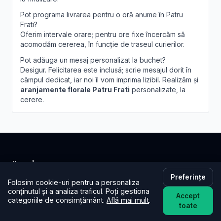
Pot programa livrarea pentru o oră anume în Patru
Frati?
Oferim intervale orare; pentru ore fixe încercăm să
acomodăm cererea, în funcție de traseul curierilor.
Pot adăuga un mesaj personalizat la buchet?
Desigur. Felicitarea este inclusă; scrie mesajul dorit în
câmpul dedicat, iar noi îl vom imprima lizibil. Realizăm și
aranjamente florale Patru Frati
personalizate, la
cerere.
Brandusa.ro
Preferințe
Folosim cookie-uri pentru a personaliza
Buchete cu emoție, aranjamente cu suflet. Comandă
conținutul și a analiza traficul. Poți gestiona
online flori cu livrare în aceeași zi în toată țara.
Accept
categoriile de consimțământ.
Află mai mult
.
toate
📞
+40753621077