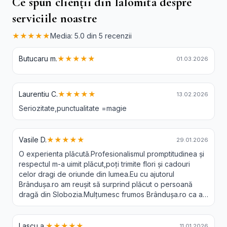
Ce spun clienții din Ialomita despre
serviciile noastre
★★★★★
Media: 5.0 din 5 recenzii
Butucaru m.
★★★★★
01.03.2026
Laurentiu C.
★★★★★
13.02.2026
Seriozitate,punctualitate =magie
Vasile D.
★★★★★
29.01.2026
O experienta plăcută.Profesionalismul promptitudinea și
respectul m-a uimit plăcut,poți trimite flori și cadouri
celor dragi de oriunde din lumea.Eu cu ajutorul
Brândușa.ro am reușit să surprind plăcut o persoană
dragă din Slobozia.Mulțumesc frumos Brândușa.ro ca a-
ți făcut posibil acest lucru.Recomand 😘❤️
Lascu a.
★★★★★
11.01.2026