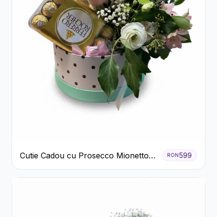
Cutie Cadou cu Prosecco Mionetto
599
RON
Ferrero Rocher și Flori Pastelate