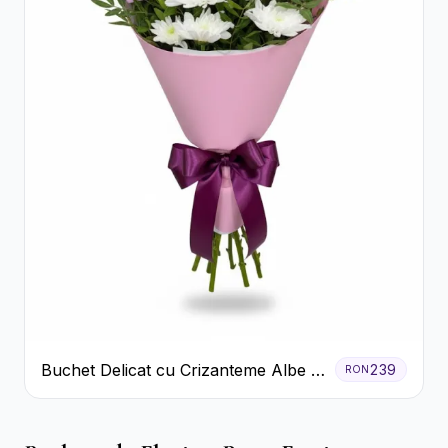
Buchet Delicat cu Crizanteme Albe și
239
RON
Mov