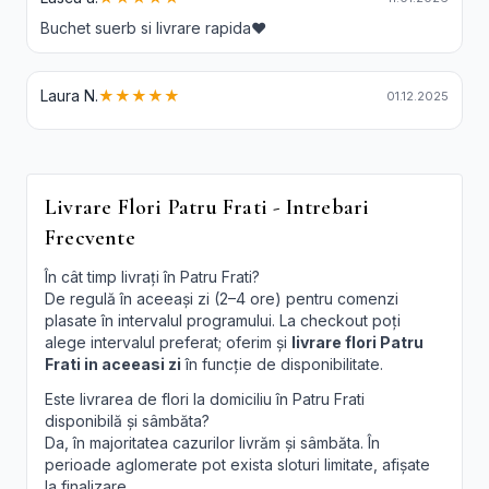
Buchet suerb si livrare rapida❤️
Laura N.
★★★★★
01.12.2025
Livrare Flori Patru Frati - Intrebari
Frecvente
În cât timp livrați în Patru Frati?
De regulă în aceeași zi (2–4 ore) pentru comenzi
plasate în intervalul programului. La checkout poți
alege intervalul preferat; oferim și
livrare flori Patru
Frati in aceeasi zi
în funcție de disponibilitate.
Este livrarea de flori la domiciliu în Patru Frati
disponibilă și sâmbăta?
Da, în majoritatea cazurilor livrăm și sâmbăta. În
perioade aglomerate pot exista sloturi limitate, afișate
la finalizare.