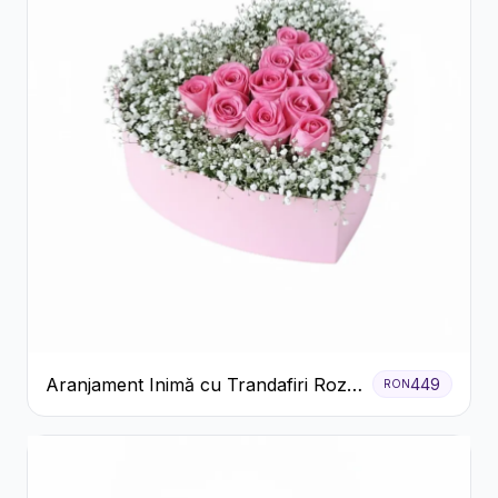
Aranjament Inimă cu Trandafiri Roz
449
RON
și Gypsophila Albă