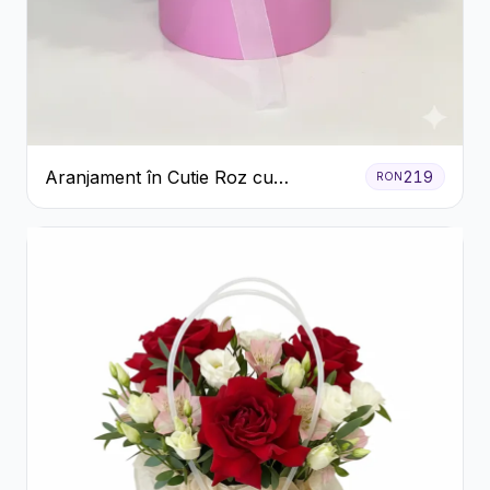
Aranjament în Cutie Roz cu
219
RON
Crizanteme Albe și Lila