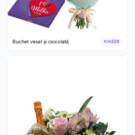
Buchet vesel și ciocolată
329
RON