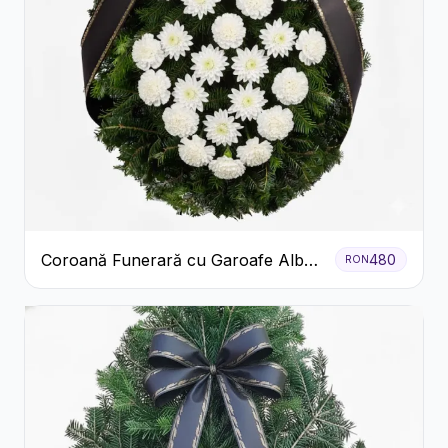
Coroană Funerară cu Garoafe Albe
480
RON
și Crizanteme