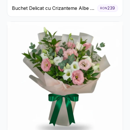
Buchet Delicat cu Crizanteme Albe și
239
RON
Mov