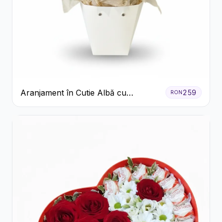
Aranjament în Cutie Albă cu
259
RON
Trandafiri Roșii și Lisianthus