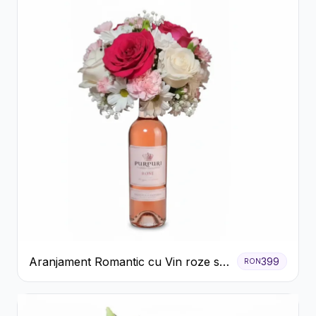
Aranjament Romantic cu Vin roze si
399
RON
Flori pastel