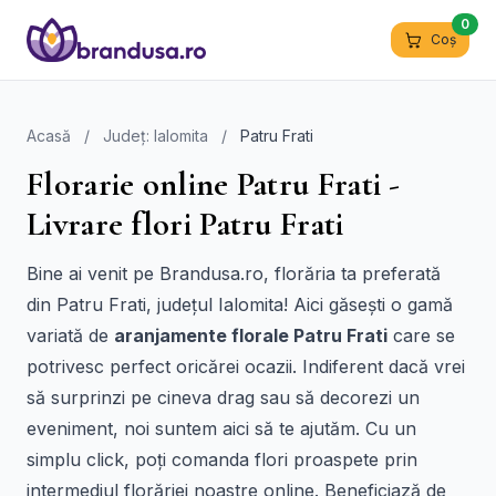
0
Coș
Acasă
/
Județ: Ialomita
/
Patru Frati
Florarie online Patru Frati -
Livrare flori Patru Frati
Bine ai venit pe Brandusa.ro, florăria ta preferată
din Patru Frati, județul Ialomita! Aici găsești o gamă
variată de
aranjamente florale Patru Frati
care se
potrivesc perfect oricărei ocazii. Indiferent dacă vrei
să surprinzi pe cineva drag sau să decorezi un
eveniment, noi suntem aici să te ajutăm. Cu un
simplu click, poți comanda flori proaspete prin
intermediul florăriei noastre online. Beneficiază de