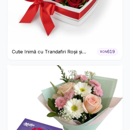
Cutie Inimă cu Trandafiri Roșii și
619
RON
Bomboane Raffaello