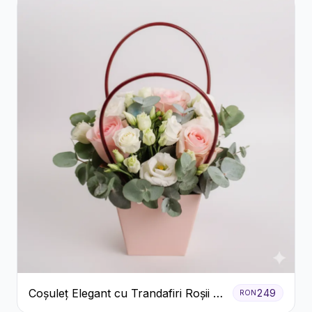
Coșuleț Elegant cu Trandafiri Roșii și
249
RON
Lisianthus Alb