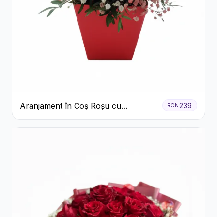
Aranjament în Coș Roșu cu
239
RON
Trandafiri și Crizanteme Albe