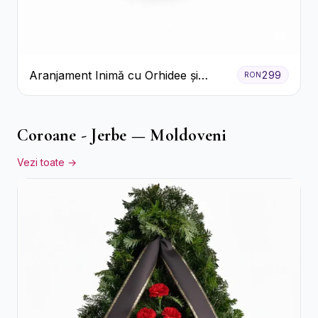
Aranjament Inimă cu Orhidee și
299
RON
Floarea Miresei
Coroane - Jerbe — Moldoveni
Vezi toate →