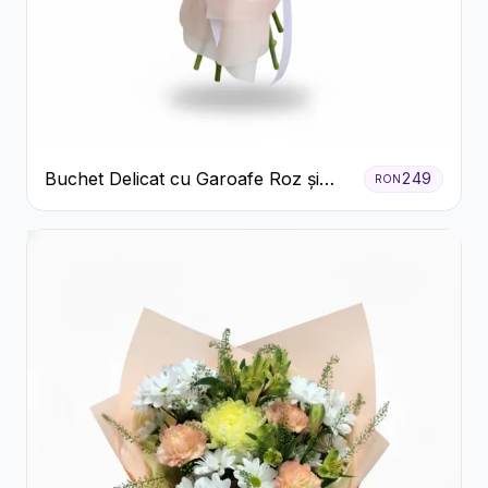
Buchet Delicat cu Garoafe Roz și
249
RON
Crizanteme Albe