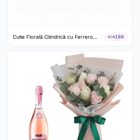
Cutie Florală Cilindrică cu Ferrero
189
RON
Rocher și Trandafiri Pastel