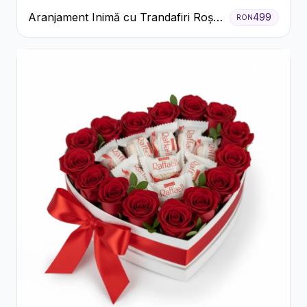
Aranjament Inimă cu Trandafiri Roșii
499
RON
și Floarea Miresei