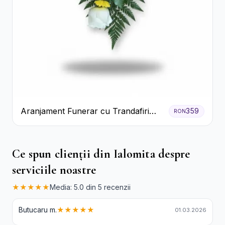
Aranjament Funerar cu Trandafiri
359
RON
Albi Crizanteme Galbene și Crini
Ce spun clienții din Ialomita despre
serviciile noastre
★★★★★
Media: 5.0 din 5 recenzii
Butucaru m.
★★★★★
01.03.2026