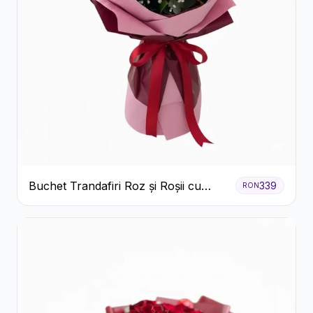
Buchet Trandafiri Roz și Roșii cu
339
RON
Eucalipt și Gypsophila