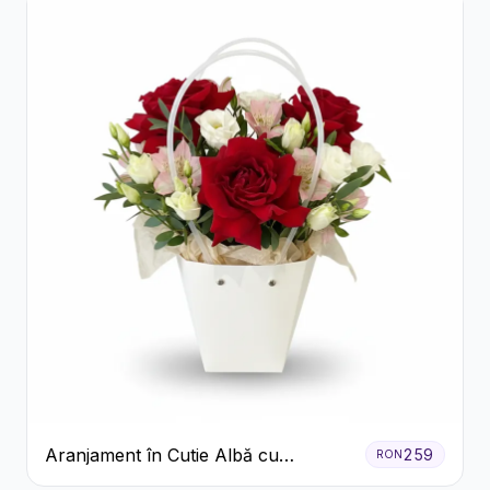
Aranjament în Cutie Albă cu
259
RON
Trandafiri Roșii și Lisianthus