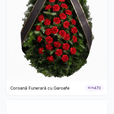
Coroană Funerară cu Garoafe
470
RON