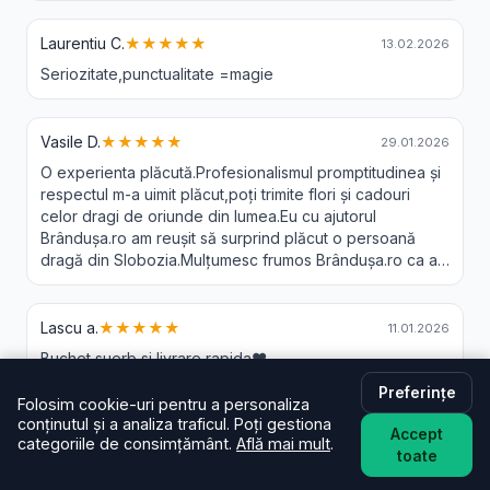
Laurentiu C.
★★★★★
13.02.2026
Seriozitate,punctualitate =magie
Vasile D.
★★★★★
29.01.2026
O experienta plăcută.Profesionalismul promptitudinea și
respectul m-a uimit plăcut,poți trimite flori și cadouri
celor dragi de oriunde din lumea.Eu cu ajutorul
Brândușa.ro am reușit să surprind plăcut o persoană
dragă din Slobozia.Mulțumesc frumos Brândușa.ro ca a-
ți făcut posibil acest lucru.Recomand 😘❤️
Lascu a.
★★★★★
11.01.2026
Buchet suerb si livrare rapida❤️
Preferințe
Folosim cookie-uri pentru a personaliza
conținutul și a analiza traficul. Poți gestiona
Laura N.
★★★★★
01.12.2025
Accept
categoriile de consimțământ.
Află mai mult
.
toate