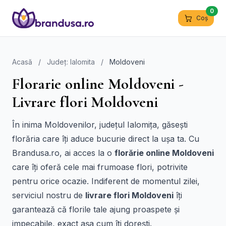
0
Coș
Acasă
/
Județ: Ialomita
/
Moldoveni
Florarie online Moldoveni -
Livrare flori Moldoveni
În inima Moldovenilor, județul Ialomița, găsești
florăria care îți aduce bucurie direct la ușa ta. Cu
Brandusa.ro, ai acces la o
florărie online Moldoveni
care îți oferă cele mai frumoase flori, potrivite
pentru orice ocazie. Indiferent de momentul zilei,
serviciul nostru de
livrare flori Moldoveni
îți
garantează că florile tale ajung proaspete și
impecabile, exact așa cum îți dorești.