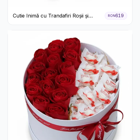
Cutie Inimă cu Trandafiri Roșii și
619
RON
Bomboane Raffaello