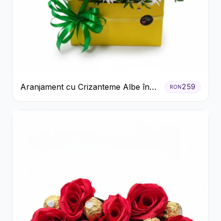
Aranjament cu Crizanteme Albe în
259
RON
Cutie Galbenă