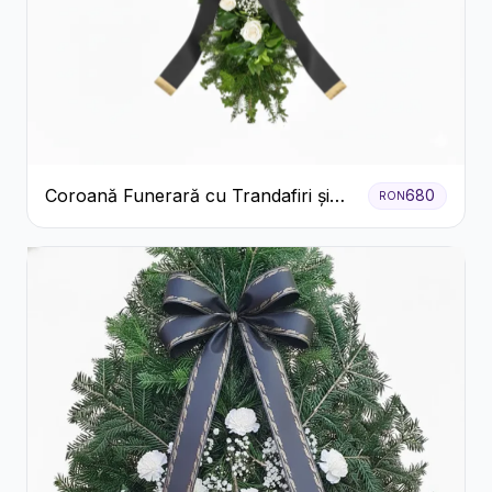
Coroană Funerară cu Trandafiri și
680
RON
Crini