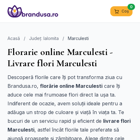
0
Coș
Acasă
/
Județ: Ialomita
/
Marculesti
Florarie online Marculesti -
Livrare flori Marculesti
Descoperă florile care îți pot transforma ziua cu
Brandusa.ro,
florărie online Marculesti
care îți
aduce cele mai frumoase flori direct la ușa ta.
Indiferent de ocazie, avem soluții ideale pentru a
adăuga un strop de culoare și viață în viața ta. Te
bucuri de un serviciu rapid și eficient de
livrare flori
Marculesti
, astfel încât florile tale preferate să
ajungă proaspete și zâmbitoare. Alege dintre cele