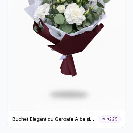
Buchet Elegant cu Garoafe Albe și
229
RON
Eucalipt