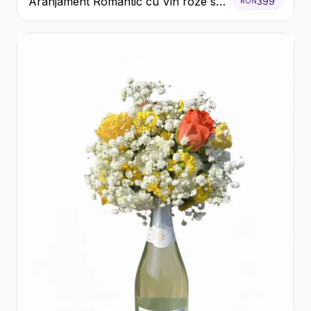
Aranjament Romantic cu Vin roze si
399
RON
Flori pastel