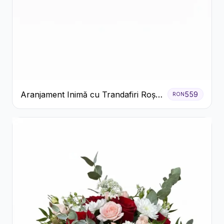
Aranjament Inimă cu Trandafiri Roșii
559
RON
și Ciocolată Ferrero Rocher