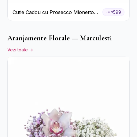
Cutie Cadou cu Prosecco Mionetto
599
RON
Ferrero Rocher și Flori Pastelate
Aranjamente Florale — Marculesti
Vezi toate →