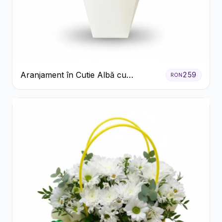
Aranjament în Cutie Albă cu
259
RON
Trandafiri Roșii și Lisianthus