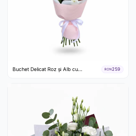
Buchet Delicat Roz și Alb cu
259
RON
Trandafiri și Lisianthus