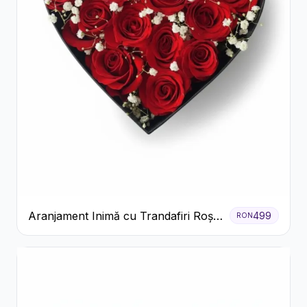
Aranjament Inimă cu Trandafiri Roșii
499
RON
și Floarea Miresei