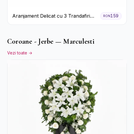
Aranjament Delicat cu 3 Trandafiri
159
RON
Roz în Cutie Albă
Coroane - Jerbe — Marculesti
Vezi toate →