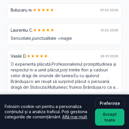
Butucaru m.
★★★★★
01.03.2026
Laurentiu C.
★★★★★
13.02.2026
Seriozitate,punctualitate =magie
Vasile D.
★★★★★
29.01.2026
O experienta plăcută.Profesionalismul promptitudinea și
respectul m-a uimit plăcut,poți trimite flori și cadouri
celor dragi de oriunde din lumea.Eu cu ajutorul
Brândușa.ro am reușit să surprind plăcut o persoană
dragă din Slobozia.Mulțumesc frumos Brândușa.ro ca a-
ți făcut posibil acest lucru.Recomand 😘❤️
Preferințe
Lascu a.
★★★★★
11.01.2026
Folosim cookie-uri pentru a personaliza
conținutul și a analiza traficul. Poți gestiona
Buchet suerb si livrare rapida❤️
Accept
categoriile de consimțământ.
Află mai mult
.
toate