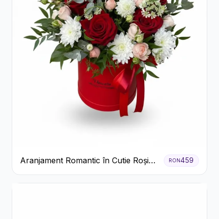
Aranjament Romantic în Cutie Roșie
459
RON
cu Trandafiri și Crizanteme