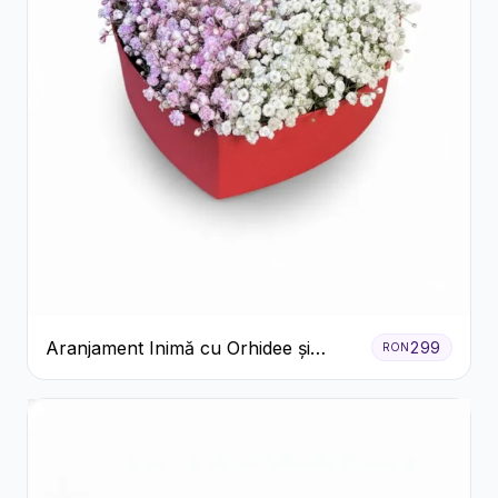
Aranjament Inimă cu Orhidee și
299
RON
Floarea Miresei