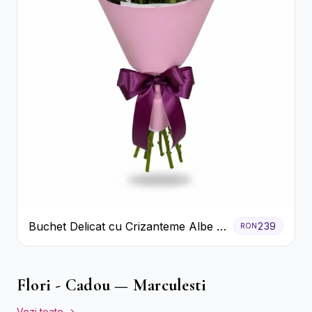
Buchet Delicat cu Crizanteme Albe și
239
RON
Mov
Flori - Cadou — Marculesti
Vezi toate →