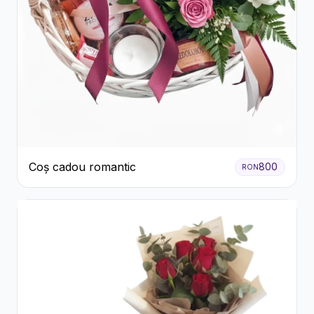
Coș cadou romantic
800
RON