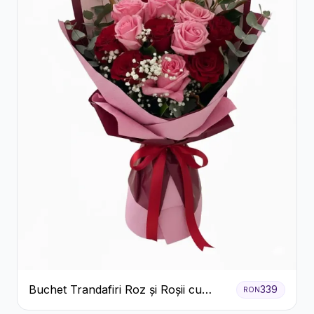
Buchet Trandafiri Roz și Roșii cu
339
RON
Eucalipt și Gypsophila