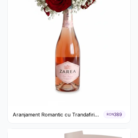
Aranjament Romantic cu Trandafiri
389
RON
Roșii și Șampanie rose