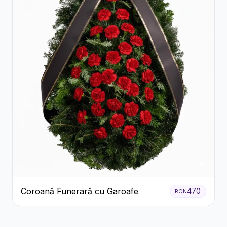
Coroană Funerară cu Garoafe
470
RON