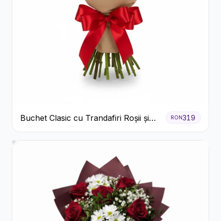
Buchet Clasic cu Trandafiri Roșii și
319
RON
Gypsophila