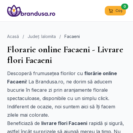
0
Coș
Acasă
/
Județ: Ialomita
/
Facaeni
Florarie online Facaeni - Livrare
flori Facaeni
Descoperă frumusețea florilor cu
florărie online
Facaeni
! La Brandusa.ro, ne dorim să aducem
bucurie în fiecare zi prin aranjamente florale
spectaculoase, disponibile cu un simplu click.
Indiferent de ocazie, noi suntem aici să îți facem
zilele mai colorate.
Beneficiază de
livrare flori Facaeni
rapidă și sigură,
astfel încât surprizele să ajungă mereu la timp. Nu