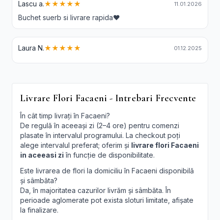
Lascu a.
★★★★★
11.01.2026
Buchet suerb si livrare rapida❤️
Laura N.
★★★★★
01.12.2025
Livrare Flori Facaeni - Intrebari Frecvente
În cât timp livrați în Facaeni?
De regulă în aceeași zi (2–4 ore) pentru comenzi
plasate în intervalul programului. La checkout poți
alege intervalul preferat; oferim și
livrare flori Facaeni
in aceeasi zi
în funcție de disponibilitate.
Este livrarea de flori la domiciliu în Facaeni disponibilă
și sâmbăta?
Da, în majoritatea cazurilor livrăm și sâmbăta. În
perioade aglomerate pot exista sloturi limitate, afișate
la finalizare.