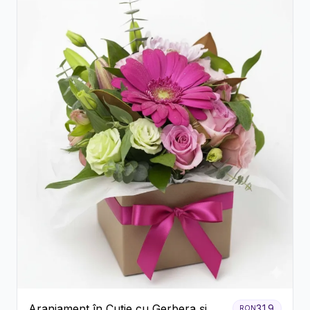
Aranjament în Cutie cu Gerbera și
319
RON