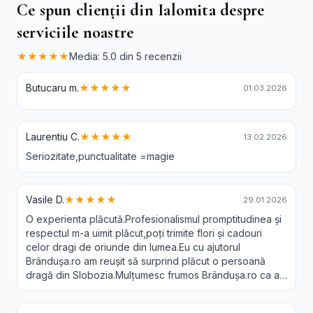
Ce spun clienții din Ialomita despre
serviciile noastre
★★★★★
Media: 5.0 din 5 recenzii
Butucaru m.
★★★★★
01.03.2026
Laurentiu C.
★★★★★
13.02.2026
Seriozitate,punctualitate =magie
Vasile D.
★★★★★
29.01.2026
O experienta plăcută.Profesionalismul promptitudinea și
respectul m-a uimit plăcut,poți trimite flori și cadouri
celor dragi de oriunde din lumea.Eu cu ajutorul
Brândușa.ro am reușit să surprind plăcut o persoană
dragă din Slobozia.Mulțumesc frumos Brândușa.ro ca a-
ți făcut posibil acest lucru.Recomand 😘❤️