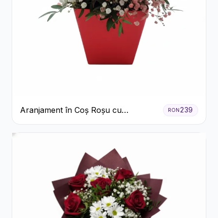
Aranjament în Coș Roșu cu
239
RON
Trandafiri și Crizanteme Albe