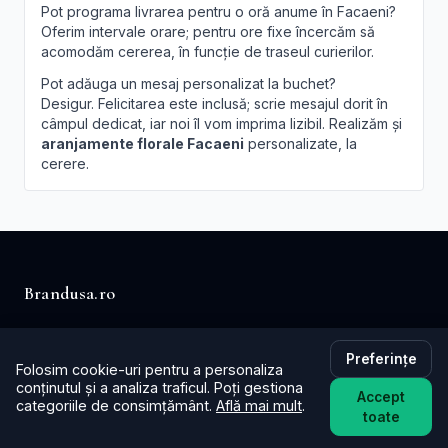
Pot programa livrarea pentru o oră anume în Facaeni?
Oferim intervale orare; pentru ore fixe încercăm să
acomodăm cererea, în funcție de traseul curierilor.
Pot adăuga un mesaj personalizat la buchet?
Desigur. Felicitarea este inclusă; scrie mesajul dorit în
câmpul dedicat, iar noi îl vom imprima lizibil. Realizăm și
aranjamente florale Facaeni
personalizate, la
cerere.
Brandusa.ro
Buchete cu emoție, aranjamente cu suflet. Comandă
online flori cu livrare în aceeași zi în toată țara.
Preferințe
Folosim cookie-uri pentru a personaliza
conținutul și a analiza traficul. Poți gestiona
📞
+40753621077
Accept
categoriile de consimțământ.
Află mai mult
.
toate
✉️ contact@brandusa.ro