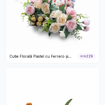
Cutie Florală Pastel cu Ferrero și
229
RON
Raffaello