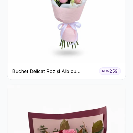
Buchet Delicat Roz și Alb cu
259
RON
Trandafiri și Lisianthus