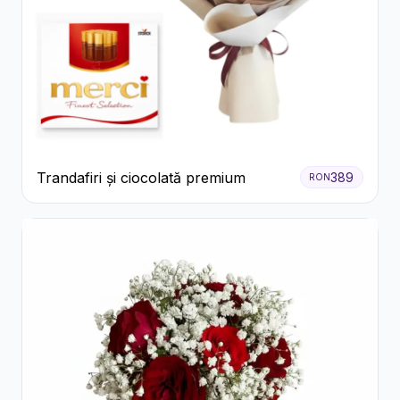
Trandafiri și ciocolată premium
389
RON