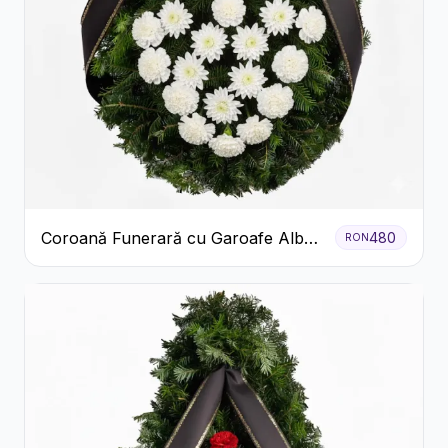
Coroană Funerară cu Garoafe Albe
480
RON
și Crizanteme