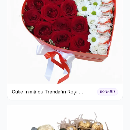
Cutie Inimă cu Trandafiri Roșii,
569
RON
Crizanteme Albe și Bomboane
Raffaello