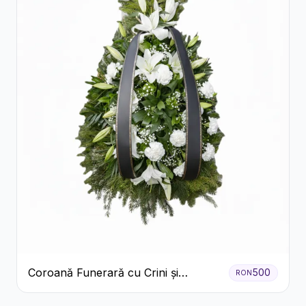
Coroană Funerară cu Crini și
500
RON
Garoafe Albe