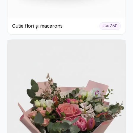
Cutie flori și macarons
750
RON