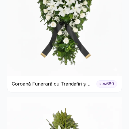
Coroană Funerară cu Trandafiri și
680
RON
Crini