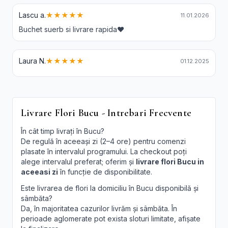
Lascu a.
★★★★★
11.01.2026
Buchet suerb si livrare rapida❤️
Laura N.
★★★★★
01.12.2025
Livrare Flori Bucu - Intrebari Frecvente
În cât timp livrați în Bucu?
De regulă în aceeași zi (2–4 ore) pentru comenzi
plasate în intervalul programului. La checkout poți
alege intervalul preferat; oferim și
livrare flori Bucu in
aceeasi zi
în funcție de disponibilitate.
Este livrarea de flori la domiciliu în Bucu disponibilă și
sâmbăta?
Da, în majoritatea cazurilor livrăm și sâmbăta. În
perioade aglomerate pot exista sloturi limitate, afișate