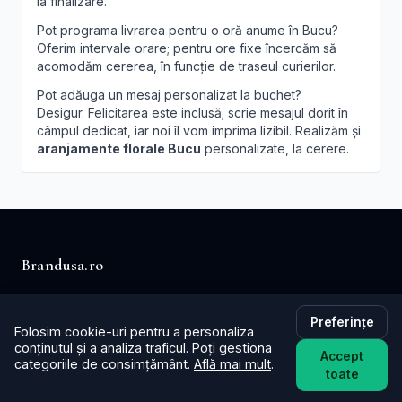
la finalizare.
Pot programa livrarea pentru o oră anume în Bucu?
Oferim intervale orare; pentru ore fixe încercăm să
acomodăm cererea, în funcție de traseul curierilor.
Pot adăuga un mesaj personalizat la buchet?
Desigur. Felicitarea este inclusă; scrie mesajul dorit în
câmpul dedicat, iar noi îl vom imprima lizibil. Realizăm și
aranjamente florale Bucu
personalizate, la cerere.
Brandusa.ro
Buchete cu emoție, aranjamente cu suflet. Comandă
online flori cu livrare în aceeași zi în toată țara.
Preferințe
Folosim cookie-uri pentru a personaliza
conținutul și a analiza traficul. Poți gestiona
Accept
📞
+40753621077
categoriile de consimțământ.
Află mai mult
.
toate
✉️ contact@brandusa.ro