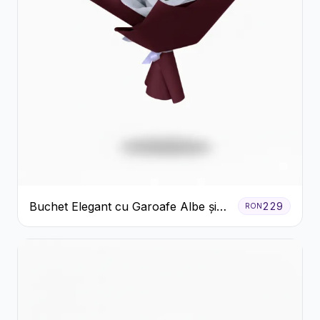
Buchet Elegant cu Garoafe Albe și
229
RON
Eucalipt