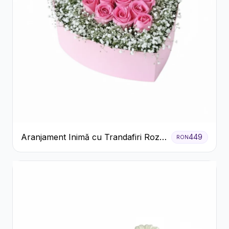
Aranjament Inimă cu Trandafiri Roz
449
RON
și Gypsophila Albă