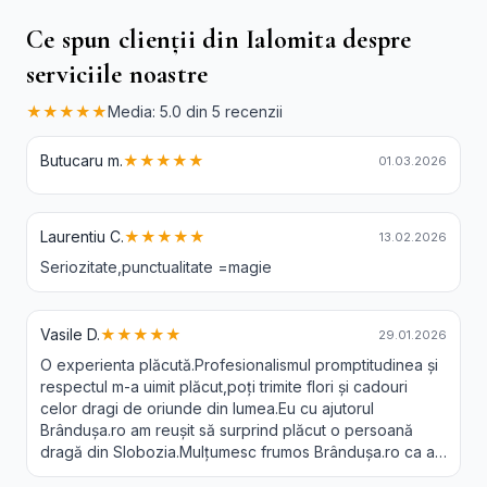
Ce spun clienții din Ialomita despre
serviciile noastre
★★★★★
Media: 5.0 din 5 recenzii
Butucaru m.
★★★★★
01.03.2026
Laurentiu C.
★★★★★
13.02.2026
Seriozitate,punctualitate =magie
Vasile D.
★★★★★
29.01.2026
O experienta plăcută.Profesionalismul promptitudinea și
respectul m-a uimit plăcut,poți trimite flori și cadouri
celor dragi de oriunde din lumea.Eu cu ajutorul
Brândușa.ro am reușit să surprind plăcut o persoană
dragă din Slobozia.Mulțumesc frumos Brândușa.ro ca a-
ți făcut posibil acest lucru.Recomand 😘❤️