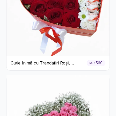
Cutie Inimă cu Trandafiri Roșii,
569
RON
Crizanteme Albe și Bomboane
Raffaello