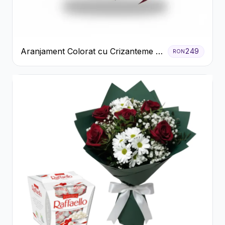
Aranjament Colorat cu Crizanteme în
249
RON
Cutie Rustică