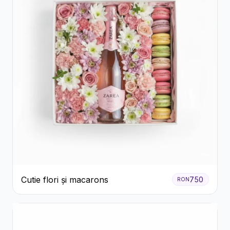
Cutie flori și macarons
750
RON