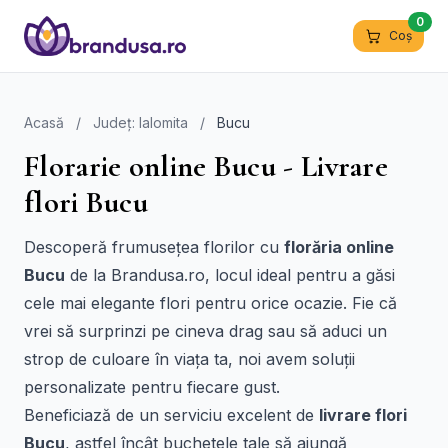
0
Coș
Acasă
/
Județ: Ialomita
/
Bucu
Florarie online Bucu - Livrare
flori Bucu
Descoperă frumusețea florilor cu
florăria online
Bucu
de la Brandusa.ro, locul ideal pentru a găsi
cele mai elegante flori pentru orice ocazie. Fie că
vrei să surprinzi pe cineva drag sau să aduci un
strop de culoare în viața ta, noi avem soluții
personalizate pentru fiecare gust.
Beneficiază de un serviciu excelent de
livrare flori
Bucu
, astfel încât buchetele tale să ajungă