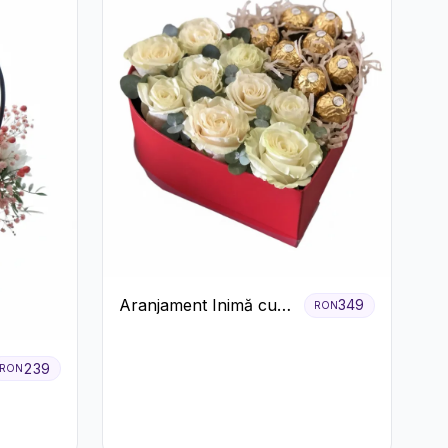
Aranjament Inimă cu
349
RON
Trandafiri și Praline
Ferrero
239
RON