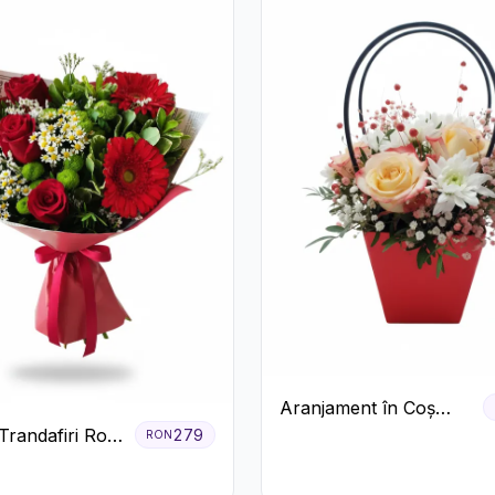
Aranjament în Coș
Roșu cu Trandafiri și
randafiri Roșii
279
RON
Crizanteme Albe
 și Verdeață