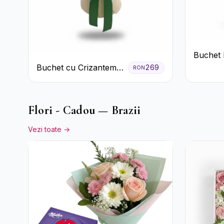
Buchet 
și Roz P
Buchet cu Crizanteme
269
RON
Albe și Galbene
Flori - Cadou — Brazii
Vezi toate →