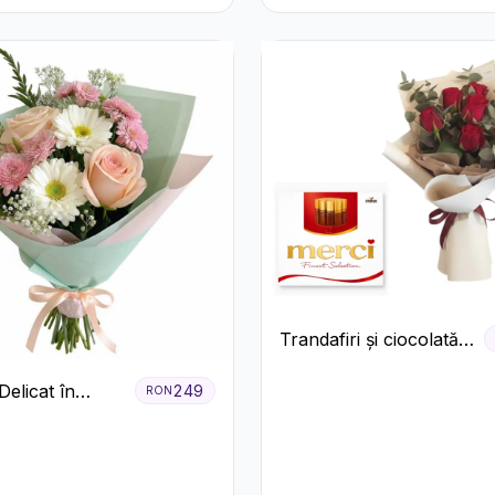
Trandafiri și ciocolată
premium
elicat în
249
RON
Pastel cu
ri și
eme Roz