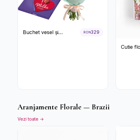
Buchet vesel și
329
RON
ciocolată
Cutie fl
Aranjamente Florale — Brazii
Vezi toate →