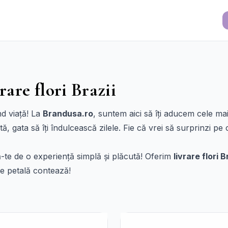
rare flori Brazii
nd viață! La
Brandusa.ro
, suntem aici să îți aducem cele m
 gata să îți îndulcească zilele. Fie că vrei să surprinzi pe c
-te de o experiență simplă și plăcută! Oferim
livrare flori B
re petală contează!