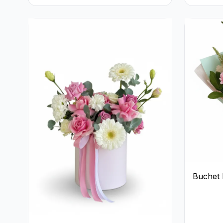
Alb-Verde în Cutie Gri
Buchet D
Nuanțe 
Trandafi
Crizant