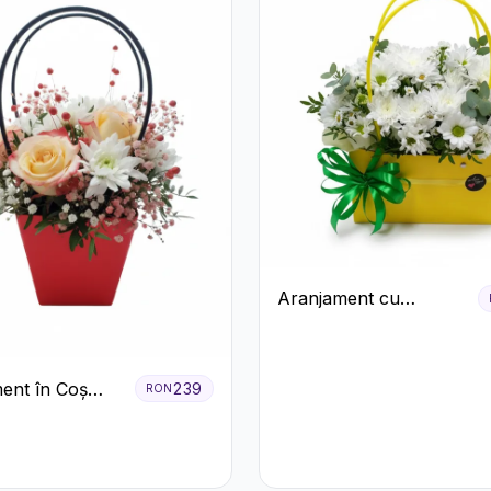
Aranjament cu
Crizanteme Albe în
Cutie Galbenă
ent în Coș
239
RON
Trandafiri și
eme Albe