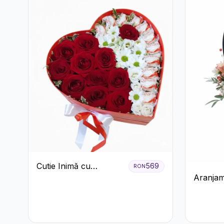
Cutie Inimă cu
569
RON
Aranjam
Trandafiri Roșii,
Roșu cu 
Crizanteme Albe și
Crizant
Bomboane Raffaello