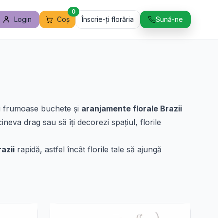
0
Login
Coș
Înscrie-ți florăria
Sună-ne
ai frumoase buchete și
aranjamente florale Brazii
ineva drag sau să îți decorezi spațiul, florile
razii
rapidă, astfel încât florile tale să ajungă