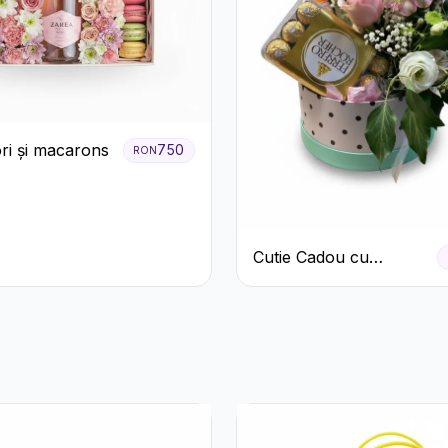
ori și macarons
750
RON
Cutie Cadou cu
Prosecco Mionetto
Ferrero Rocher și Flori
Pastelate