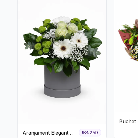
Buchet T
Gerbera
Aranjament Elegant
259
RON