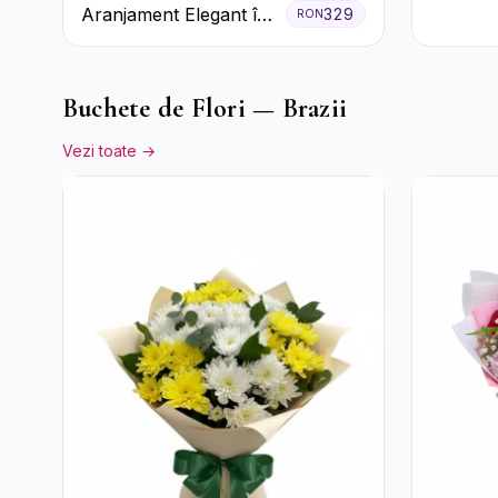
Aranjament Elegant în
329
RON
Cutie Roz cu Trandafiri
și Gerbera
Buchete de Flori — Brazii
Vezi toate →