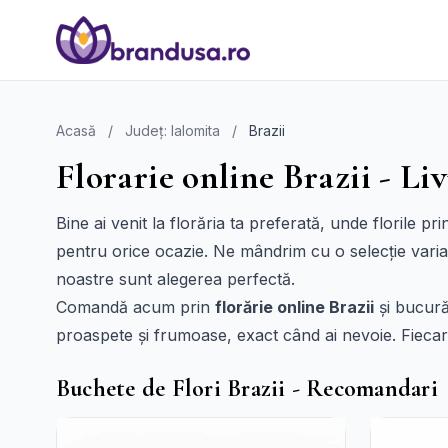
Acasă
/
Județ: Ialomita
/
Brazii
Florarie online Brazii - Liv
Bine ai venit la florăria ta preferată, unde florile pri
pentru orice ocazie. Ne mândrim cu o selecție variată,
noastre sunt alegerea perfectă.
Comandă acum prin
florărie online Brazii
și bucură
proaspete și frumoase, exact când ai nevoie. Fieca
Buchete de Flori Brazii - Recomandari