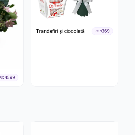
Trandafiri și ciocolată
369
RON
599
RON