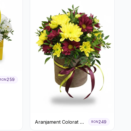
259
RON
Aranjament Colorat cu
249
RON
Crizanteme în Cutie