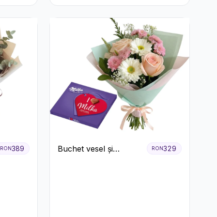
Buchet vesel și
389
329
RON
RON
ciocolată