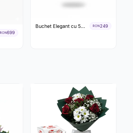
Buchet Elegant cu 5
249
RON
699
Trandafiri Roșii și
RON
Eucalipt