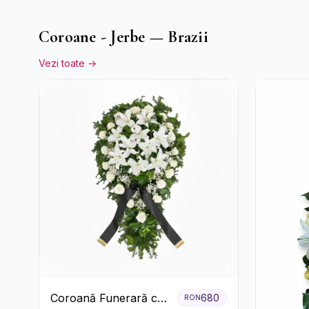
Coroane - Jerbe — Brazii
Vezi toate →
Coroană Funerară cu
680
RON