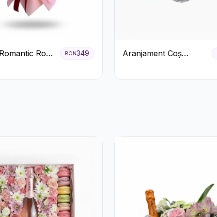
Romantic Roșu
Aranjament Coș
349
RON
astel
Trandafiri Albi cu
Accent Roșu