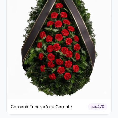
Coroană Funerară cu Garoafe
470
RON