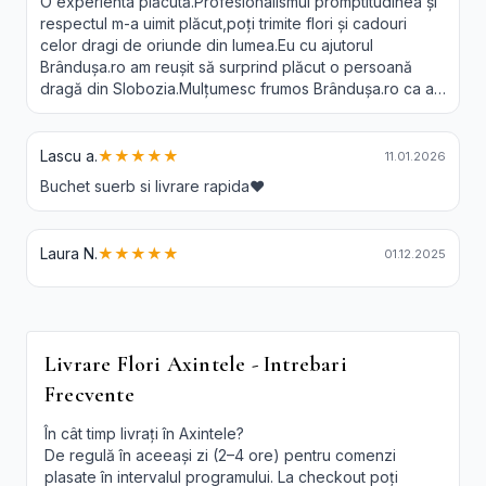
O experienta plăcută.Profesionalismul promptitudinea și
respectul m-a uimit plăcut,poți trimite flori și cadouri
celor dragi de oriunde din lumea.Eu cu ajutorul
Brândușa.ro am reușit să surprind plăcut o persoană
dragă din Slobozia.Mulțumesc frumos Brândușa.ro ca a-
ți făcut posibil acest lucru.Recomand 😘❤️
Lascu a.
★★★★★
11.01.2026
Buchet suerb si livrare rapida❤️
Laura N.
★★★★★
01.12.2025
Livrare Flori Axintele - Intrebari
Frecvente
În cât timp livrați în Axintele?
De regulă în aceeași zi (2–4 ore) pentru comenzi
plasate în intervalul programului. La checkout poți