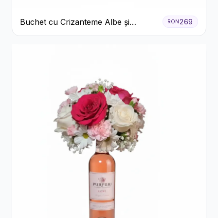
Buchet cu Crizanteme Albe și
269
RON
Galbene