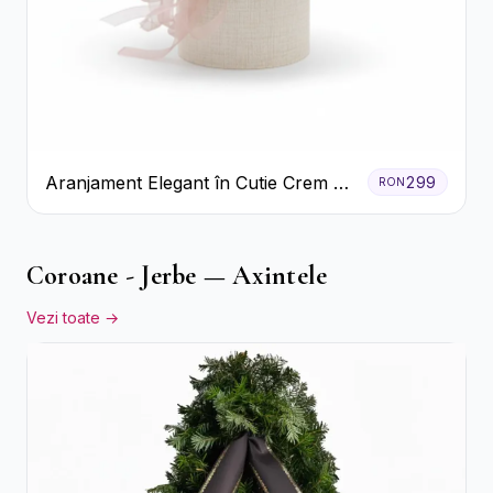
Aranjament Elegant în Cutie Crem cu
299
RON
Crizanteme și Trandafiri
Coroane - Jerbe — Axintele
Vezi toate →