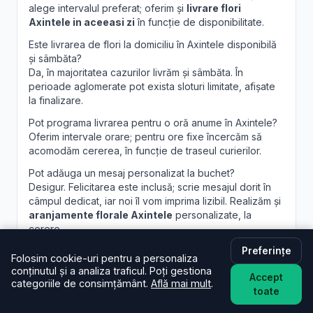
alege intervalul preferat; oferim și
livrare flori
Axintele in aceeasi zi
în funcție de disponibilitate.
Este livrarea de flori la domiciliu în Axintele disponibilă
și sâmbăta?
Da, în majoritatea cazurilor livrăm și sâmbăta. În
perioade aglomerate pot exista sloturi limitate, afișate
la finalizare.
Pot programa livrarea pentru o oră anume în Axintele?
Oferim intervale orare; pentru ore fixe încercăm să
acomodăm cererea, în funcție de traseul curierilor.
Pot adăuga un mesaj personalizat la buchet?
Desigur. Felicitarea este inclusă; scrie mesajul dorit în
câmpul dedicat, iar noi îl vom imprima lizibil. Realizăm și
aranjamente florale Axintele
personalizate, la
cerere.
Preferințe
Folosim cookie-uri pentru a personaliza
conținutul și a analiza traficul. Poți gestiona
Accept
categoriile de consimțământ.
Află mai mult
.
toate