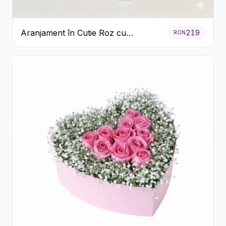
Aranjament în Cutie Roz cu
219
RON
Crizanteme Albe și Lila