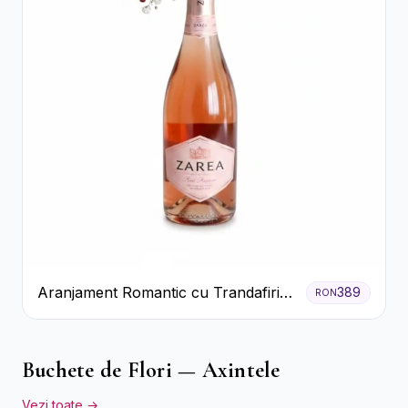
Aranjament Romantic cu Trandafiri
389
RON
Roșii și Șampanie rose
Buchete de Flori — Axintele
Vezi toate →