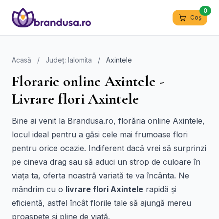
0
Coș
Acasă
/
Județ: Ialomita
/
Axintele
Florarie online Axintele -
Livrare flori Axintele
Bine ai venit la Brandusa.ro, florăria online Axintele,
locul ideal pentru a găsi cele mai frumoase flori
pentru orice ocazie. Indiferent dacă vrei să surprinzi
pe cineva drag sau să aduci un strop de culoare în
viața ta, oferta noastră variată te va încânta. Ne
mândrim cu o
livrare flori Axintele
rapidă și
eficientă, astfel încât florile tale să ajungă mereu
proaspete și pline de viață.