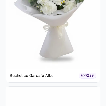
Buchet cu Garoafe Albe
229
RON