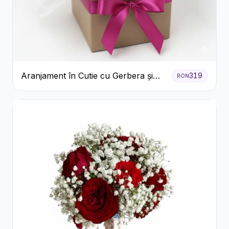
Aranjament în Cutie cu Gerbera și
319
RON
Trandafiri Roz