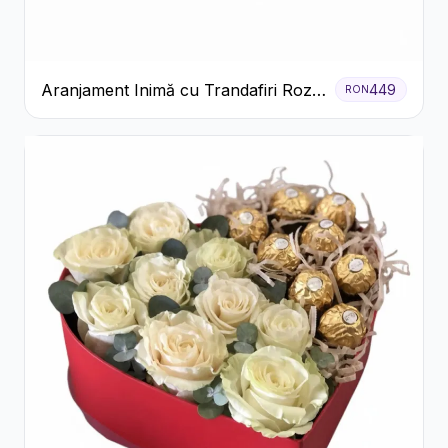
Aranjament Inimă cu Trandafiri Roz
449
RON
și Gypsophila Albă