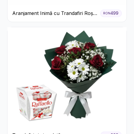
Aranjament Inimă cu Trandafiri Roșii
499
RON
și Floarea Miresei