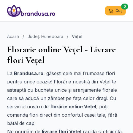
0
Coș
Acasă
/
Județ: Hunedoara
/
Vețel
Florarie online Vețel - Livrare
flori Vețel
La
Brandusa.ro
, găsești cele mai frumoase flori
pentru orice ocazie! Florăria noastră din Vețel te
așteaptă cu buchete unice și aranjamente florale
care să aducă un zâmbet pe fața celor dragi. Cu
serviciul nostru de
florărie online Vețel
, poți
comanda flori direct din confortul casei tale, fără
bătăi de cap.
Ne ocupăm de
livrare flori Vețel
rapidă și eficientă,