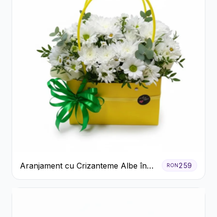
Aranjament cu Crizanteme Albe în
259
RON
Cutie Galbenă