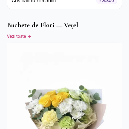
Coș cadou romantic
800
RON
Buchete de Flori — Vețel
Vezi toate →