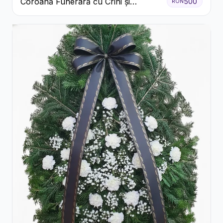
Coroană Funerară cu Crini și
500
RON
Garoafe Albe