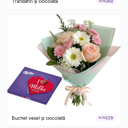
Trandafiri și ciocolată
369
RON
Buchet vesel și ciocolată
329
RON