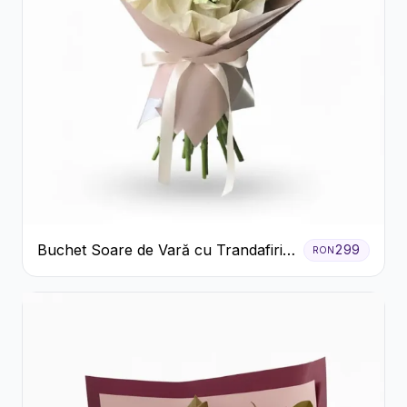
Buchet Soare de Vară cu Trandafiri
299
RON
Galbeni și Crizanteme Albe