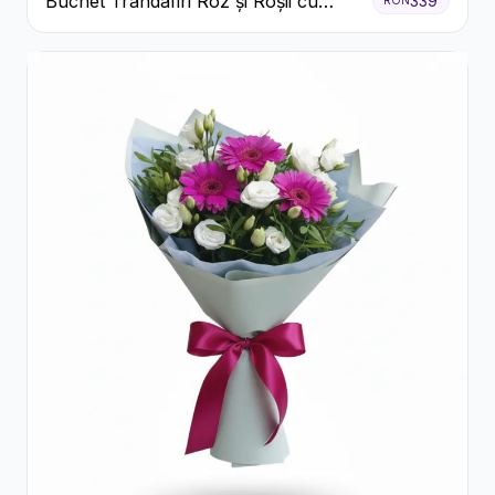
Buchet Trandafiri Roz și Roșii cu
339
RON
Eucalipt și Gypsophila