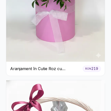
Aranjament în Cutie Roz cu
219
RON
Crizanteme Albe și Lila