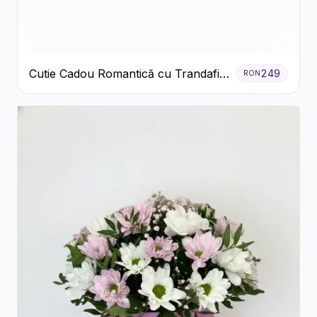
Cutie Cadou Romantică cu Trandafiri
249
RON
Șampanie și Lumânare