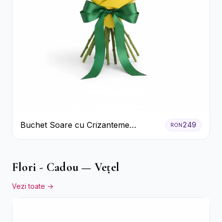
Buchet Soare cu Crizanteme
249
RON
Galbene și Trandafiri Albi
Flori - Cadou — Vețel
Vezi toate →