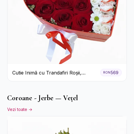
Cutie Inimă cu Trandafiri Roșii,
569
RON
Crizanteme Albe și Bomboane
Raffaello
Coroane - Jerbe — Vețel
Vezi toate →