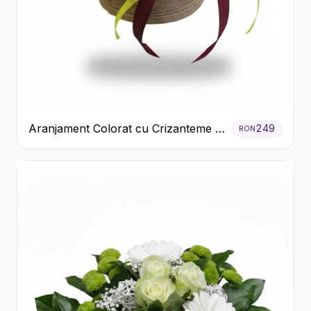
Aranjament Colorat cu Crizanteme în
249
RON
Cutie Rustică