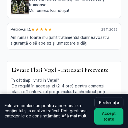
frumoase.
Mulțumesc Brândușa!
Petrovai D.
★★★★★
29.11.2025
Am rămas foarte mulțumit tratamentul dumneavoastră
siguranță o să apelez și următoarele dăți
Livrare Flori Vețel - Intrebari Frecvente
În cât timp livrați în Vețel?
De regulă în aceeași zi (2–4 ore) pentru comenzi
plasate în intervalul programului. La checkout poți
alege intervalul preferat; oferim și
livrare flori Vețel in
Preferințe
aceeasi zi
în funcție de disponibilitate.
Folosim cookie-uri pentru a personaliza
conținutul și a analiza traficul. Poți gestiona
Este livrarea de flori la domiciliu în Vețel disponibilă și
Accept
categoriile de consimțământ.
Află mai mult
.
sâmbăta?
toate
Da, în majoritatea cazurilor livrăm și sâmbăta. În