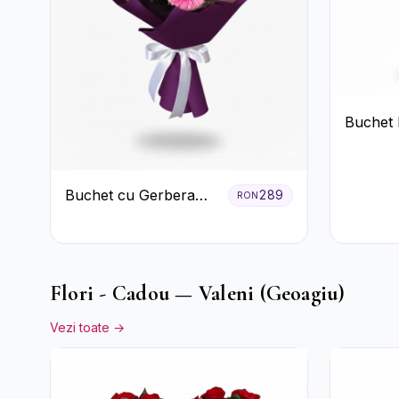
Buchet 
Lisianth
Buchet cu Gerbera
289
RON
Roz și Crizanteme
Verzi
Flori - Cadou — Valeni (Geoagiu)
Vezi toate →