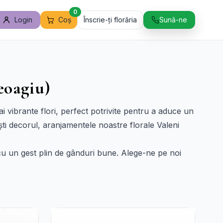
0
Login
Coș
Înscrie-ți florăria
Sună-ne
Geoagiu)
ai vibrante flori, perfect potrivite pentru a aduce un
ești decorul, aranjamentele noastre florale Valeni
g cu un gest plin de gânduri bune. Alege-ne pe noi