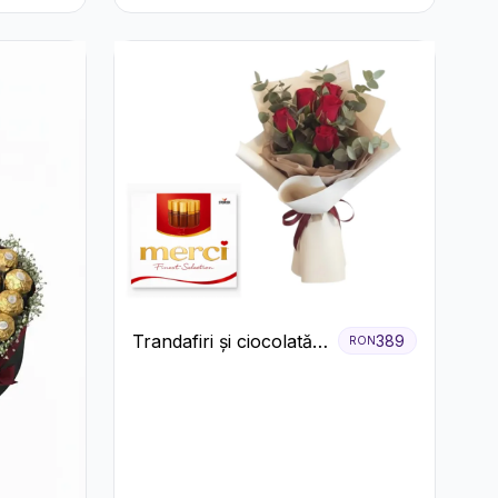
Crizanteme în Cutie
Rustică
Trandafiri și ciocolată
389
RON
premium