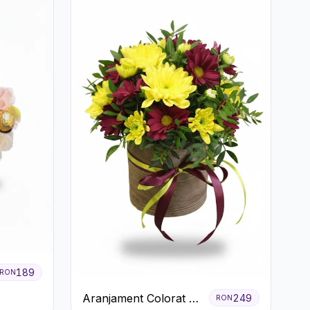
189
RON
Aranjament Colorat cu
249
RON