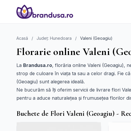
Acasă
/
Județ: Hunedoara
/
Valeni (Geoagiu)
Florarie online Valeni (Geo
La
Brandusa.ro
, florăria online Valeni (Geoagiu), n
strop de culoare în viața ta sau a celor dragi. Fie c
(Geoagiu) sunt alegerea ideală.
Ne bucurăm să îți oferim servicii de livrare flori Va
pentru a aduce naturalețea și frumusețea florilor dir
Buchete de Flori Valeni (Geoagiu) - R