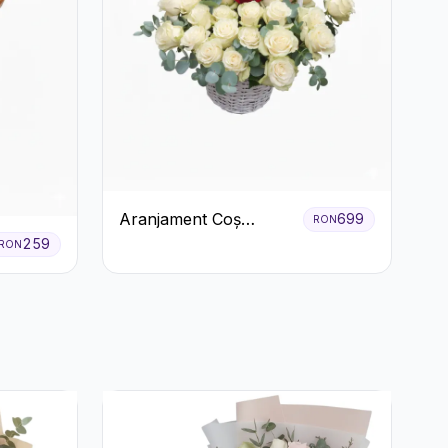
Aranjament Coș
699
RON
Trandafiri Albi cu
259
RON
Accent Roșu