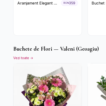
Aranjament Elegant cu
Buchet 
359
RON
Prosecco și Flori
cu Trand
Galbene.
și Criz
Buchete de Flori — Valeni (Geoagiu)
Vezi toate →