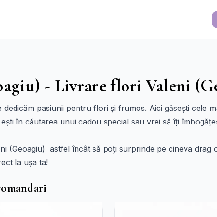
agiu) - Livrare flori Valeni (
e dedicăm pasiunii pentru flori și frumos. Aici găsești cele m
ă ești în căutarea unui cadou special sau vrei să îți îmbogăț
leni (Geoagiu), astfel încât să poți surprinde pe cineva dra
ect la ușa ta!
ecomandari