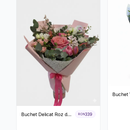
Buchet 
cu Gerb
Lisianth
Buchet Delicat Roz de
339
RON
primăvară