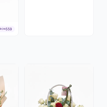
559
RON