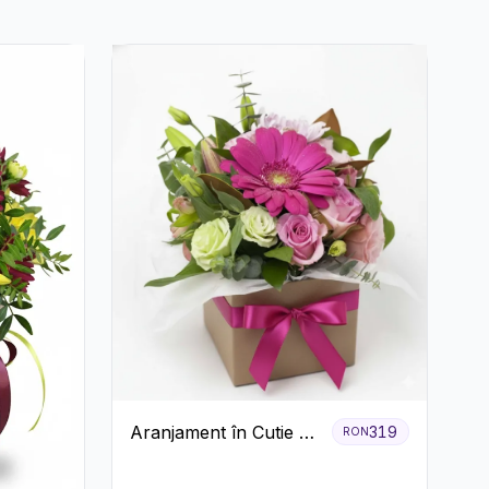
Aranjament în Cutie cu
319
RON
Gerbera și Trandafiri
Roz