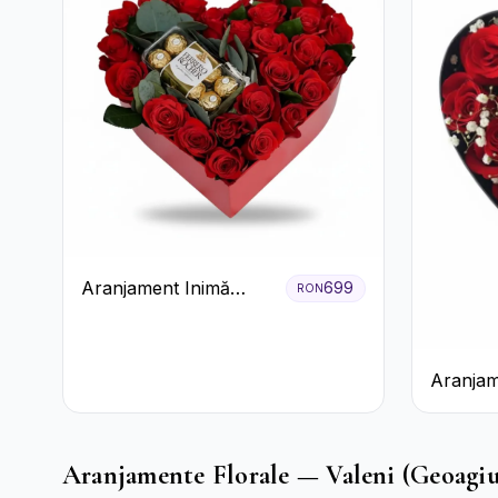
Aranjament Inimă
699
RON
Roșie cu Trandafiri și
Ferrero Rocher
Premium
Aranjam
Trandafi
Floarea
Aranjamente Florale — Valeni (Geoagiu