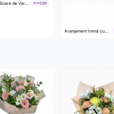
Soare de Vară
299
RON
afiri Galbeni
anteme Albe
Aranjament Inimă cu
Trandafiri Roșii și
Ciocolată Ferrero
Rocher