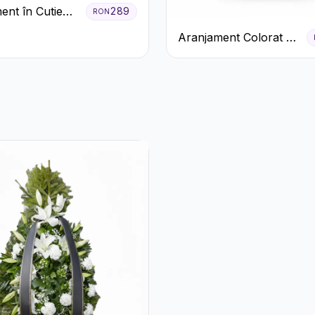
ent în Cutie
289
RON
entă cu
Aranjament Colorat cu
ri și
Crizanteme în Cutie
meria
Rustică