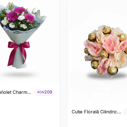
Violet Charm
209
RON
era și
us Alb
Cutie Florală Cilindrică
cu Ferrero Rocher și
Trandafiri Pastel