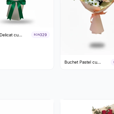
Delicat cu
329
RON
us Alb și Roz
Buchet Pastel cu
Crizanteme și Garoafe