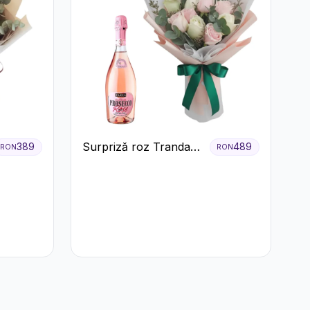
Surpriză roz Trandafiri
389
489
RON
RON
și prosecco