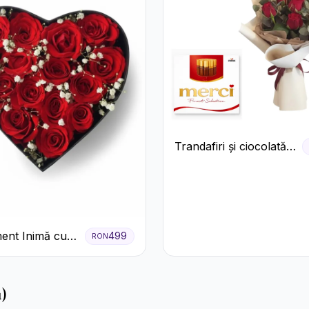
Trandafiri și ciocolată
premium
ent Inimă cu
499
RON
ri Roșii și
 Miresei
)