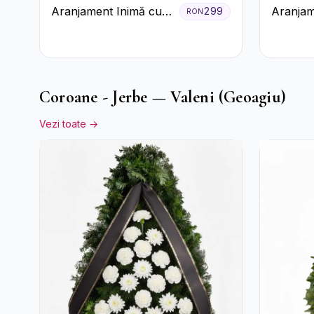
Aranjament Inimă cu
Aranjam
299
RON
Orhidee și Floarea
Verde M
Miresei
Trandafi
Alstroe
Coroane - Jerbe — Valeni (Geoagiu)
Vezi toate →