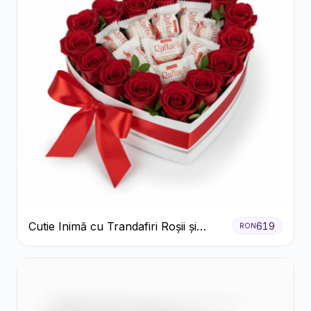
Cutie Inimă cu Trandafiri Roșii și
619
RON
Bomboane Raffaello