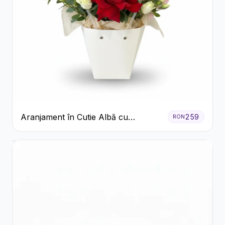
Aranjament în Cutie Albă cu
259
RON
Trandafiri Roșii și Lisianthus