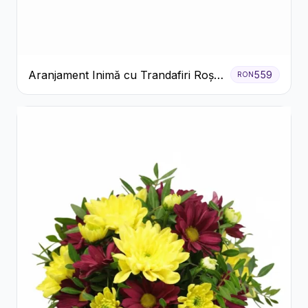
Aranjament Inimă cu Trandafiri Roșii
559
RON
și Ciocolată Ferrero Rocher