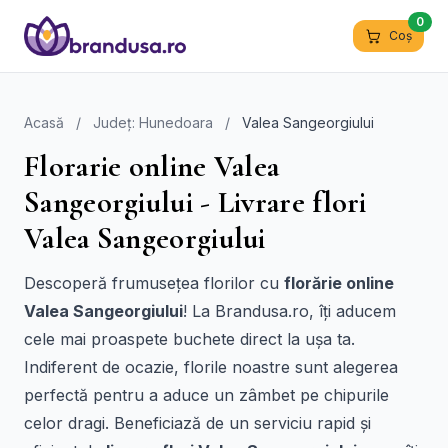
0
Coș
Acasă
/
Județ: Hunedoara
/
Valea Sangeorgiului
Florarie online Valea
Sangeorgiului - Livrare flori
Valea Sangeorgiului
Descoperă frumusețea florilor cu
florărie online
Valea Sangeorgiului
! La Brandusa.ro, îți aducem
cele mai proaspete buchete direct la ușa ta.
Indiferent de ocazie, florile noastre sunt alegerea
perfectă pentru a aduce un zâmbet pe chipurile
celor dragi. Beneficiază de un serviciu rapid și