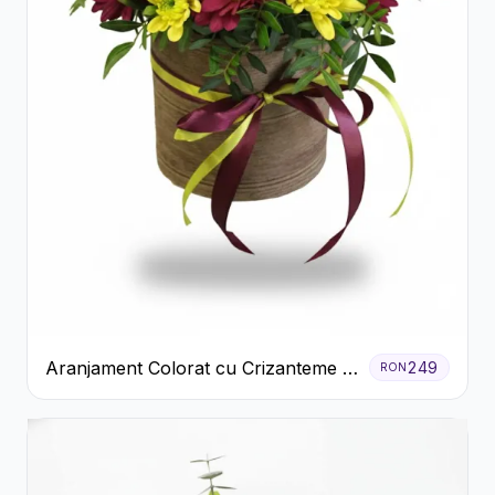
Aranjament Colorat cu Crizanteme în
249
RON
Cutie Rustică