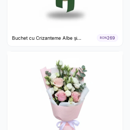
Buchet cu Crizanteme Albe și
269
RON
Galbene