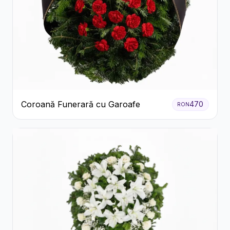
Coroană Funerară cu Garoafe
470
RON