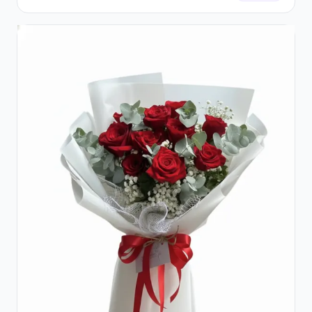
Hortensie și Crizanteme Crem