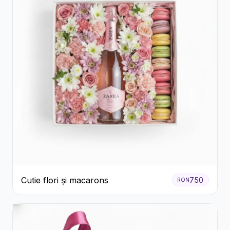
Cutie flori și macarons
750
RON