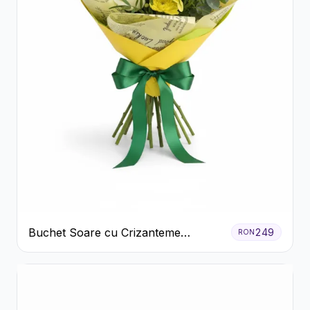
Buchet Soare cu Crizanteme
249
RON
Galbene și Trandafiri Albi