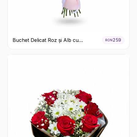
Buchet Delicat Roz și Alb cu
259
RON
Trandafiri și Lisianthus