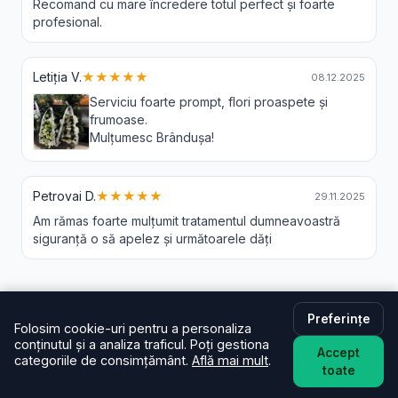
Recomand cu mare încredere totul perfect și foarte
profesional.
Letiția V.
★★★★★
08.12.2025
Serviciu foarte prompt, flori proaspete și
frumoase.
Mulțumesc Brândușa!
Petrovai D.
★★★★★
29.11.2025
Am rămas foarte mulțumit tratamentul dumneavoastră
siguranță o să apelez și următoarele dăți
Livrare Flori Valea Sangeorgiului -
Preferințe
Folosim cookie-uri pentru a personaliza
Intrebari Frecvente
conținutul și a analiza traficul. Poți gestiona
Accept
categoriile de consimțământ.
Află mai mult
.
toate
În cât timp livrați în Valea Sangeorgiului?
De regulă în aceeași zi (2–4 ore) pentru comenzi