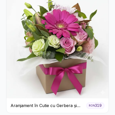
Aranjament în Cutie cu Gerbera și
319
RON
Trandafiri Roz