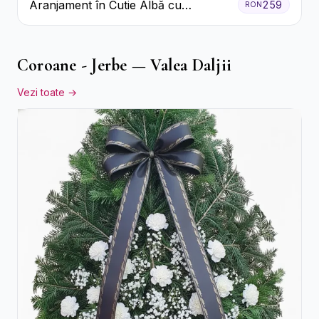
Aranjament în Cutie Albă cu
259
RON
Trandafiri Roșii și Lisianthus
Coroane - Jerbe — Valea Daljii
Vezi toate →