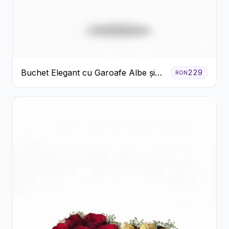
Buchet Elegant cu Garoafe Albe și
229
RON
Eucalipt