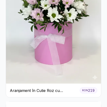
Aranjament în Cutie Roz cu
219
RON
Crizanteme Albe și Lila