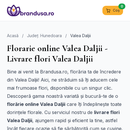
0
Coș
Acasă
/
Județ: Hunedoara
/
Valea Daljii
Florarie online Valea Daljii -
Livrare flori Valea Daljii
Bine ai venit la Brandusa.ro, florăria ta de încredere
din Valea Daljii! Aici, ne străduim să îți aducem cele
mai frumoase flori, disponibile cu un singur clic.
Descoperă gama noastră variată și bucură-te de o
florărie online Valea Daljii
care îți îndeplinește toate
dorințele florale. Cu serviciul nostru de
livrare flori
Valea Daljii
, ajungem rapid și eficient la tine, astfel
încât fiecare ocazie să fie sărbătorită cum se cuvine.