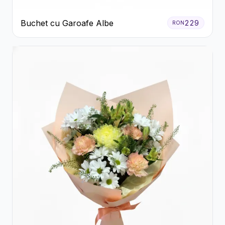
Buchet cu Garoafe Albe
229
RON