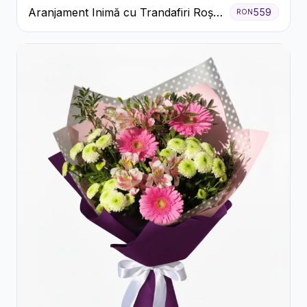
Aranjament Inimă cu Trandafiri Roșii
559
RON
și Ciocolată Ferrero Rocher