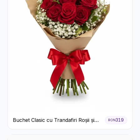
Buchet Clasic cu Trandafiri Roșii și
319
RON
Gypsophila