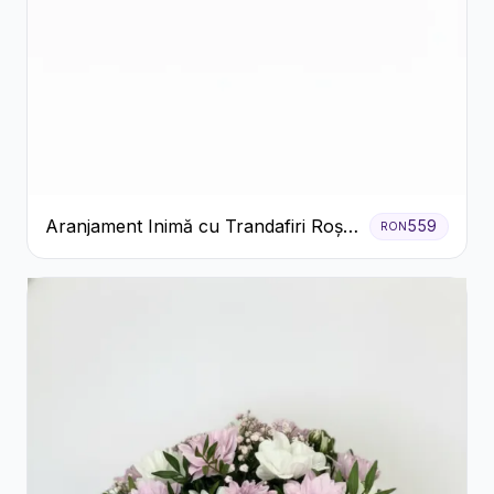
Aranjament Inimă cu Trandafiri Roșii
559
RON
și Ciocolată Ferrero Rocher