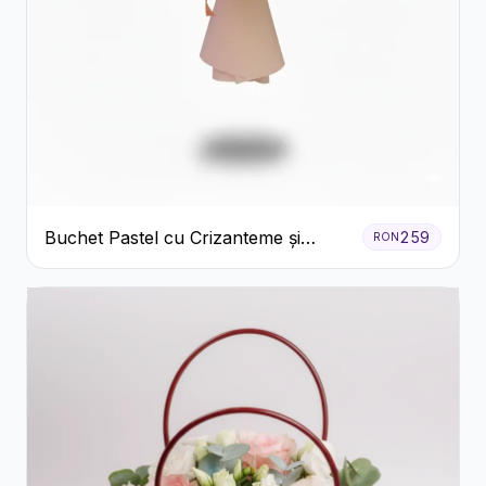
Buchet Pastel cu Crizanteme și
259
RON
Garoafe