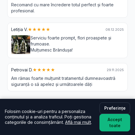
Recomand cu mare încredere totul perfect și foarte
profesional.
Letiția V.
★★★★★
08.12.2025
Serviciu foarte prompt, flori proaspete și
frumoase.
Mulțumesc Brândușa!
Petrovai D.
★★★★★
29.11.2025
Am rămas foarte mulțumit tratamentul dumneavoastră
siguranță o să apelez și următoarele dăți
Preferințe
Folosim cookie-uri pentru a personaliza
Livrare Flori Valea Daljii - Intrebari
conținutul și a analiza traficul. Poți gestiona
Accept
Frecvente
categoriile de consimțământ.
Află mai mult
.
toate
În cât timp livrați în Valea Daljii?