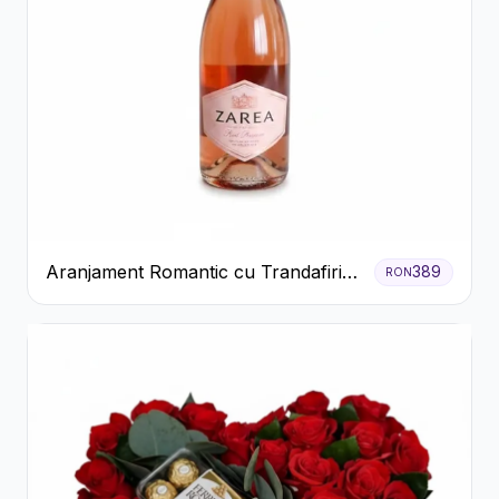
Aranjament Romantic cu Trandafiri
389
RON
Roșii și Șampanie rose