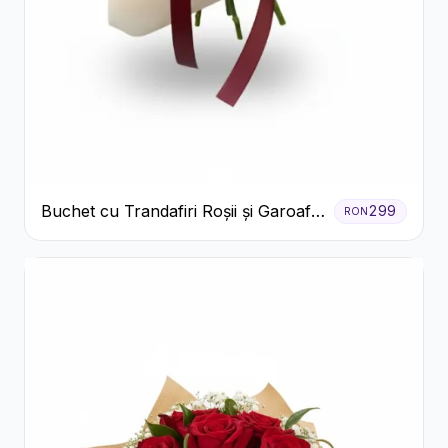
Buchet cu Trandafiri Roșii și Garoafe
299
RON
Roz Pal