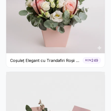
Coșuleț Elegant cu Trandafiri Roșii și
249
RON
Lisianthus Alb