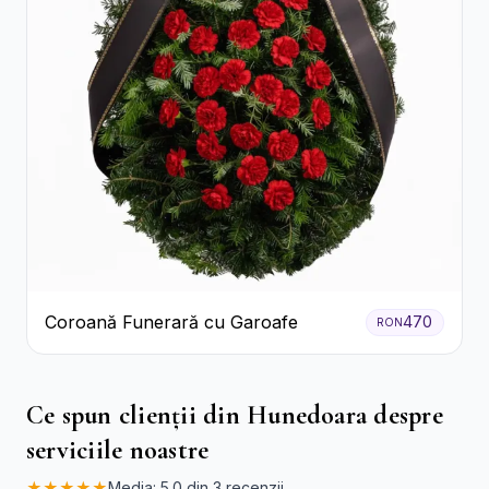
Coroană Funerară cu Garoafe
470
RON
Ce spun clienții din Hunedoara despre
serviciile noastre
★★★★★
Media: 5.0 din 3 recenzii