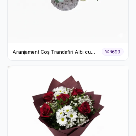
Aranjament Coș Trandafiri Albi cu
699
RON
Accent Roșu