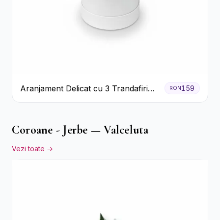
Aranjament Delicat cu 3 Trandafiri
159
RON
Roz în Cutie Albă
Coroane - Jerbe — Valceluta
Vezi toate →