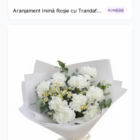
Aranjament Inimă Roșie cu Trandafiri
699
RON
și Ferrero Rocher Premium