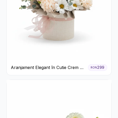
Aranjament Elegant în Cutie Crem cu
299
RON
Crizanteme și Trandafiri