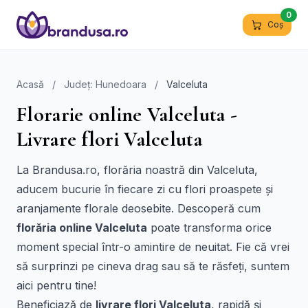
0
Coș
Acasă
/
Județ: Hunedoara
/
Valceluta
Florarie online Valceluta -
Livrare flori Valceluta
La Brandusa.ro, florăria noastră din Valceluta,
aducem bucurie în fiecare zi cu flori proaspete și
aranjamente florale deosebite. Descoperă cum
florăria online Valceluta
poate transforma orice
moment special într-o amintire de neuitat. Fie că vrei
să surprinzi pe cineva drag sau să te răsfeți, suntem
aici pentru tine!
Beneficiază de
livrare flori Valceluta
, rapidă și