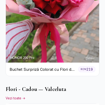
Buchet Surpriză Colorat cu Flori de
219
RON
Sezon
Flori - Cadou — Valceluta
Vezi toate →