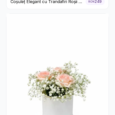
Coșuleț Elegant cu Trandafiri Roșii și
249
RON
Lisianthus Alb