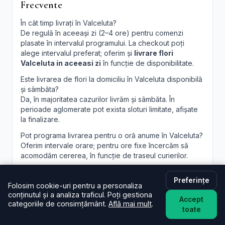
Frecvente
În cât timp livrați în Valceluta?
De regulă în aceeași zi (2–4 ore) pentru comenzi
plasate în intervalul programului. La checkout poți
alege intervalul preferat; oferim și
livrare flori
Valceluta in aceeasi zi
în funcție de disponibilitate.
Este livrarea de flori la domiciliu în Valceluta disponibilă
și sâmbăta?
Da, în majoritatea cazurilor livrăm și sâmbăta. În
perioade aglomerate pot exista sloturi limitate, afișate
la finalizare.
Pot programa livrarea pentru o oră anume în Valceluta?
Oferim intervale orare; pentru ore fixe încercăm să
acomodăm cererea, în funcție de traseul curierilor.
Pot adăuga un mesaj personalizat la buchet?
Preferințe
Desigur. Felicitarea este inclusă; scrie mesajul dorit în
Folosim cookie-uri pentru a personaliza
câmpul dedicat, iar noi îl vom imprima lizibil. Realizăm și
conținutul și a analiza traficul. Poți gestiona
Accept
aranjamente florale Valceluta
personalizate, la
categoriile de consimțământ.
Află mai mult
.
toate
cerere.