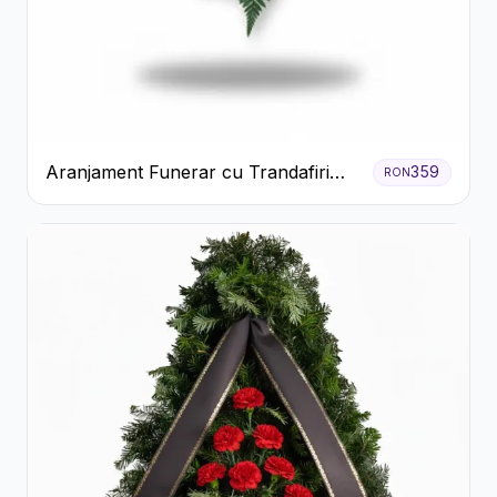
Aranjament Funerar cu Trandafiri
359
RON
Albi Crizanteme Galbene și Crini