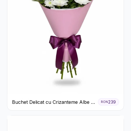
Buchet Delicat cu Crizanteme Albe și
239
RON
Mov