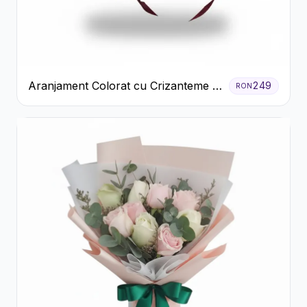
Aranjament Colorat cu Crizanteme în
249
RON
Cutie Rustică