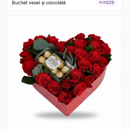
Buchet vesel și ciocolată
329
RON