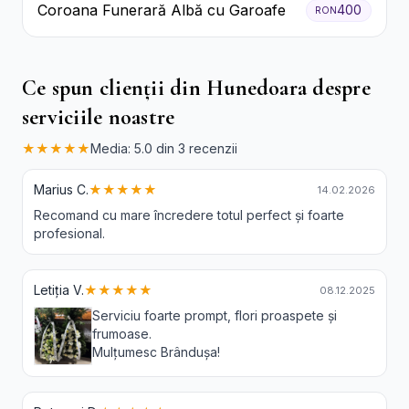
Coroana Funerară Albă cu Garoafe
400
RON
Ce spun clienții din Hunedoara despre
serviciile noastre
★★★★★
Media: 5.0 din 3 recenzii
Marius C.
★★★★★
14.02.2026
Recomand cu mare încredere totul perfect și foarte
profesional.
Letiția V.
★★★★★
08.12.2025
Serviciu foarte prompt, flori proaspete și
frumoase.
Mulțumesc Brândușa!