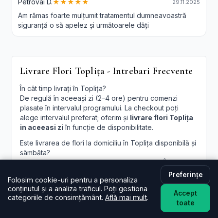
Petrovai D.
★★★★★
29.11.2025
Am rămas foarte mulțumit tratamentul dumneavoastră
siguranță o să apelez și următoarele dăți
Livrare Flori Toplița - Intrebari Frecvente
În cât timp livrați în Toplița?
De regulă în aceeași zi (2–4 ore) pentru comenzi
plasate în intervalul programului. La checkout poți
alege intervalul preferat; oferim și
livrare flori Toplița
in aceeasi zi
în funcție de disponibilitate.
Este livrarea de flori la domiciliu în Toplița disponibilă și
sâmbăta?
Da, în majoritatea cazurilor livrăm și sâmbăta. În
perioade aglomerate pot exista sloturi limitate, afișate
Preferințe
Folosim cookie-uri pentru a personaliza
la finalizare.
conținutul și a analiza traficul. Poți gestiona
Accept
Pot programa livrarea pentru o oră anume în Toplița?
categoriile de consimțământ.
Află mai mult
.
toate
Oferim intervale orare; pentru ore fixe încercăm să
acomodăm cererea, în funcție de traseul curierilor.