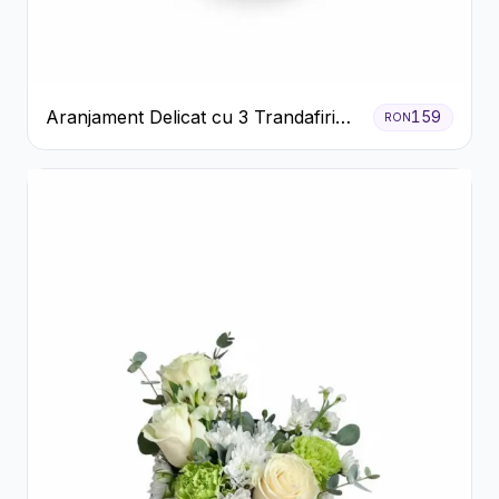
Aranjament Delicat cu 3 Trandafiri
159
RON
Roz în Cutie Albă