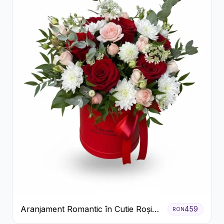
Aranjament Romantic în Cutie Roșie
459
RON
cu Trandafiri și Crizanteme