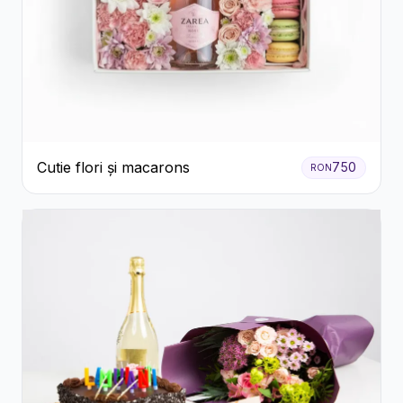
Cutie flori și macarons
750
RON