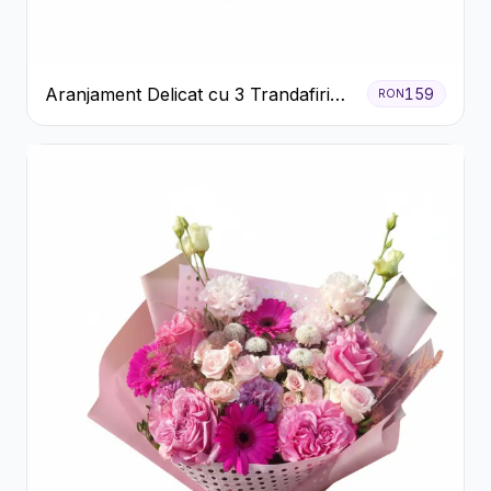
Aranjament Delicat cu 3 Trandafiri
159
RON
Roz în Cutie Albă