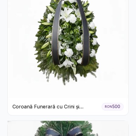
Coroană Funerară cu Crini și
500
RON
Garoafe Albe