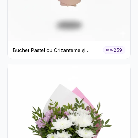
Buchet Pastel cu Crizanteme și
259
RON
Garoafe