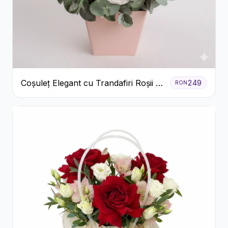
Coșuleț Elegant cu Trandafiri Roșii și
249
RON
Lisianthus Alb