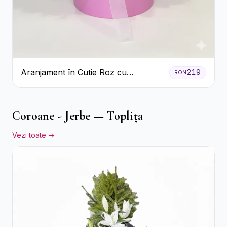
Aranjament în Cutie Roz cu
219
RON
Crizanteme Albe și Lila
Coroane - Jerbe — Toplița
Vezi toate →