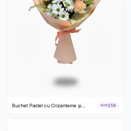
Buchet Pastel cu Crizanteme și
259
RON
Garoafe