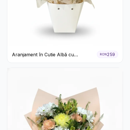
Aranjament în Cutie Albă cu
259
RON
Trandafiri Roșii și Lisianthus