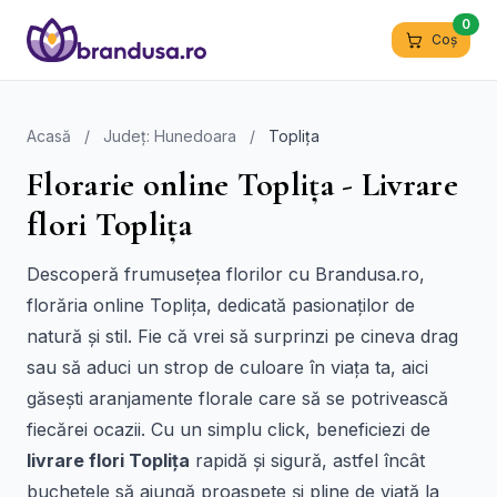
0
Coș
Acasă
/
Județ: Hunedoara
/
Toplița
Florarie online Toplița - Livrare
flori Toplița
Descoperă frumusețea florilor cu Brandusa.ro,
florăria online Toplița, dedicată pasionaților de
natură și stil. Fie că vrei să surprinzi pe cineva drag
sau să aduci un strop de culoare în viața ta, aici
găsești aranjamente florale care să se potrivească
fiecărei ocazii. Cu un simplu click, beneficiezi de
livrare flori Toplița
rapidă și sigură, astfel încât
buchetele să ajungă proaspete și pline de viață la