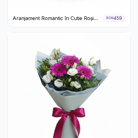
Aranjament Romantic în Cutie Roșie
459
RON
cu Trandafiri și Crizanteme