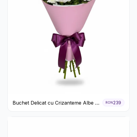
Buchet Delicat cu Crizanteme Albe și
239
RON
Mov