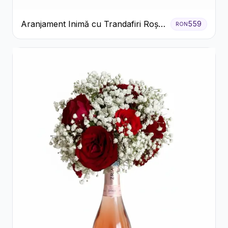
Aranjament Inimă cu Trandafiri Roșii
559
RON
și Ciocolată Ferrero Rocher