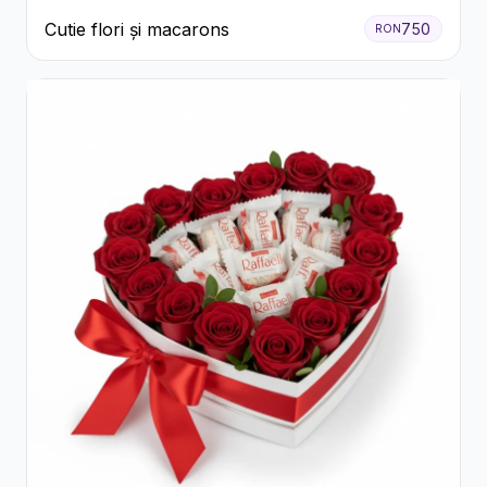
Cutie flori și macarons
750
RON