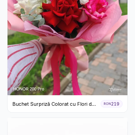
Buchet Surpriză Colorat cu Flori de
219
RON
Sezon