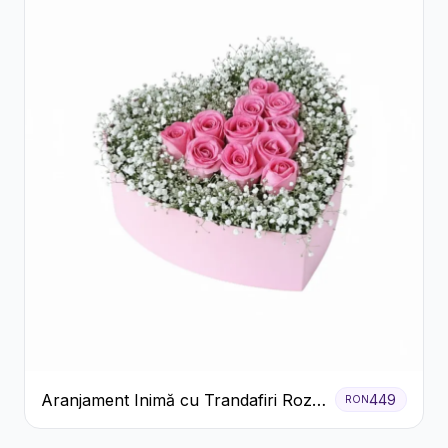
Aranjament Inimă cu Trandafiri Roz
449
RON
și Gypsophila Albă