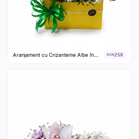
Aranjament cu Crizanteme Albe în
259
RON
Cutie Galbenă