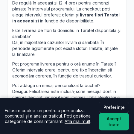
De regulă în aceeași zi (2–4 ore) pentru comenzi
plasate în intervalul programului. La checkout poți
alege intervalul preferat; oferim și
livrare flori Taratel
in aceeasi zi
în funcție de disponibilitate.
Este livrarea de flori la domiciliu în Taratel disponibilă și
sâmbăta?
Da, în majoritatea cazurilor livrăm și sâmbăta. În
perioade aglomerate pot exista sloturi limitate, afișate
la finalizare.
Pot programa livrarea pentru o oră anume în Taratel?
Oferim intervale orare; pentru ore fixe încercăm să
acomodăm cererea, în funcție de traseul curierilor.
Pot adăuga un mesaj personalizat la buchet?
Desigur. Felicitarea este inclusă; scrie mesajul dorit în
câmpul dedicat, iar noi îl vom imprima lizibil. Realizăm și
aranjamente florale Taratel
personalizate, la cerere.
Preferințe
Folosim cookie-uri pentru a personaliza
conținutul și a analiza traficul. Poți gestiona
Accept
categoriile de consimțământ.
Află mai mult
.
toate