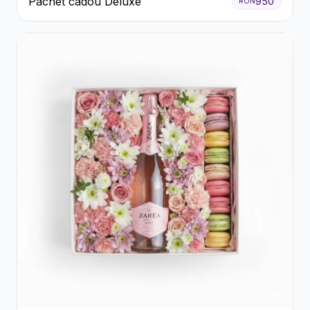
Pachet cadou Deluxe
950
RON