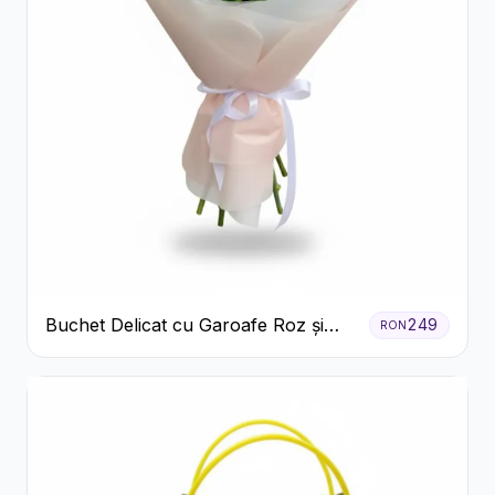
Buchet Delicat cu Garoafe Roz și
249
RON
Crizanteme Albe