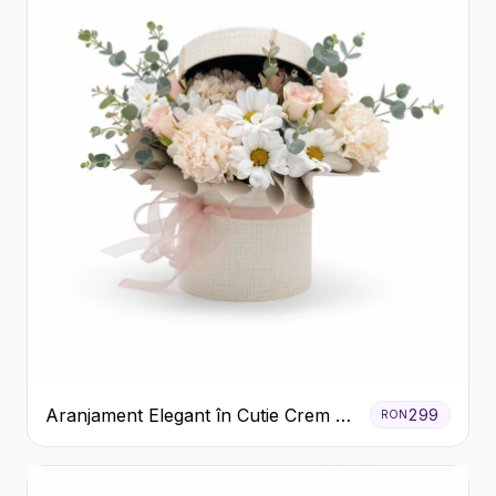
Aranjament Elegant în Cutie Crem cu
299
RON
Crizanteme și Trandafiri