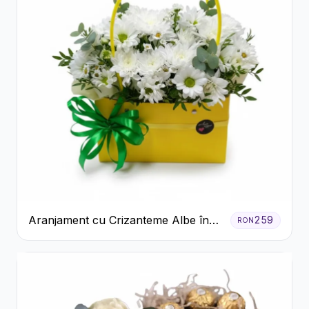
Aranjament cu Crizanteme Albe în
259
RON
Cutie Galbenă