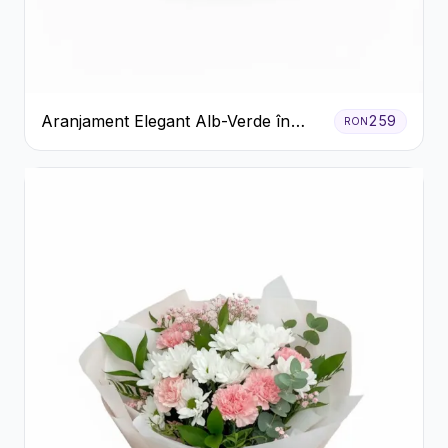
Aranjament Elegant Alb-Verde în
259
RON
Cutie Gri