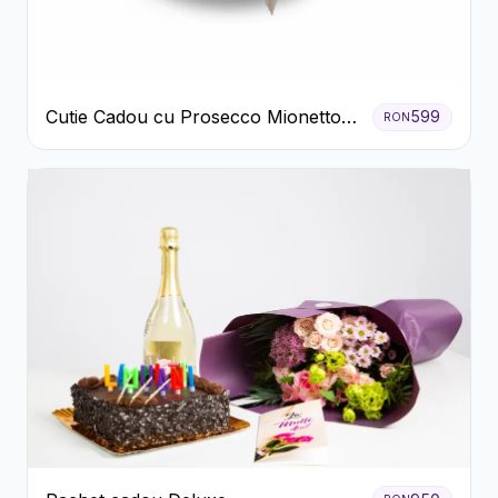
Cutie Cadou cu Prosecco Mionetto
599
RON
Ferrero Rocher și Flori Pastelate