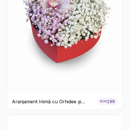
Aranjament Inimă cu Orhidee și
299
RON
Floarea Miresei