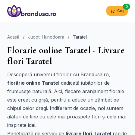
0
Coș
Acasă
/
Județ: Hunedoara
/
Taratel
Florarie online Taratel - Livrare
flori Taratel
Descoperă universul florilor cu Brandusa.ro,
florărie online Taratel
dedicată iubitorilor de
frumusețe naturală. Aici, fiecare aranjament florale
este creat cu grijă, pentru a aduce un zâmbet pe
chipul celor dragi. Indiferent de ocazie, noi suntem
alături de tine cu cele mai proaspete flori și cele mai
inspirate idei.
Beneficiază de servicii de
livrare flori Taratel
rapide