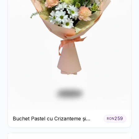
Buchet Pastel cu Crizanteme și
259
RON
Garoafe