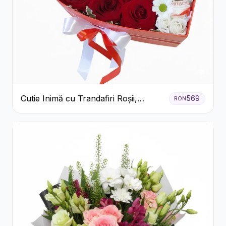
Cutie Inimă cu Trandafiri Roșii,
569
RON
Crizanteme Albe și Bomboane
Raffaello