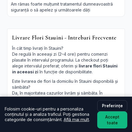
Am rămas foarte mulțumit tratamentul dumneavoastră
siguranță o să apelez și următoarele dăți
Livrare Flori Stauini - Intrebari Frecvente
În cât timp livrați în Stauini?
De regulă în aceeași zi (2–4 ore) pentru comenzi
plasate în intervalul programului. La checkout poți
alege intervalul preferat; oferim și
livrare flori Stauini
in aceeasi zi
în funcție de disponibilitate.
Este livrarea de flori la domiciliu în Stauini disponibilă și
sâmbăta?
Da, în majoritatea cazurilor livrăm și sâmbăta. În
perioade aglomerate pot exista sloturi limitate, afișate
la finalizare.
Preferințe
Folosim cookie-uri pentru a personaliza
conținutul și a analiza traficul. Poți gestiona
Pot programa livrarea pentru o oră anume în Stauini?
Accept
categoriile de consimțământ.
Află mai mult
.
Oferim intervale orare; pentru ore fixe încercăm să
toate
acomodăm cererea, în funcție de traseul curierilor.