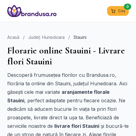
0
Coș
Acasă
/
Județ: Hunedoara
/
Stauini
Florarie online Stauini - Livrare
flori Stauini
Descoperă frumusețea florilor cu Brandusa.ro,
florăria ta online din Stauini, județul Hunedoara. Aici
găsești cele mai variate
aranjamente florale
Stauini
, perfect adaptate pentru fiecare ocazie. Ne
dedicăm să aducem bucurie în viața ta prin flori
proaspete, livrate direct la ușa ta. Beneficiază de
serviciile noastre de
livrare flori Stauini
și bucură-te
de un strop de natură în fiecare zi. Alege florile