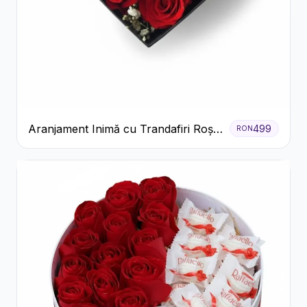
Aranjament Inimă cu Trandafiri Roșii
499
RON
și Floarea Miresei