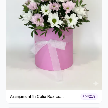
Aranjament în Cutie Roz cu
219
RON
Crizanteme Albe și Lila