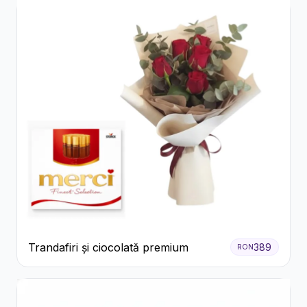
Trandafiri și ciocolată premium
389
RON