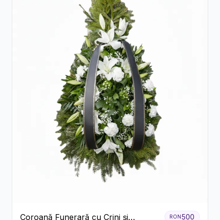
Coroană Funerară cu Crini și
500
RON