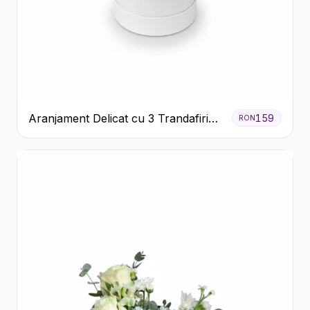
Aranjament Delicat cu 3 Trandafiri
159
RON
Roz în Cutie Albă