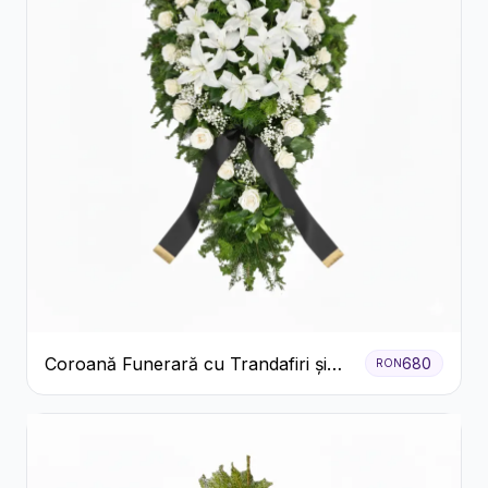
Coroană Funerară cu Trandafiri și
680
RON
Crini