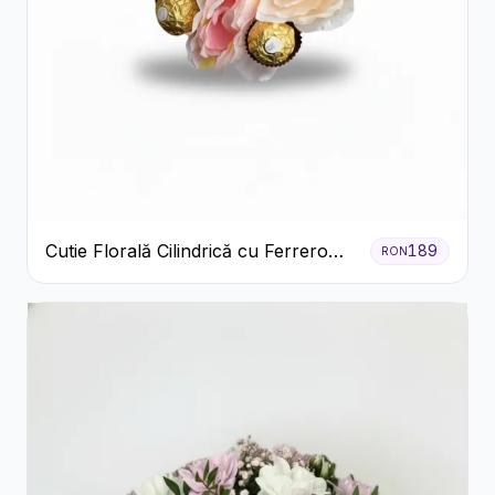
Cutie Florală Cilindrică cu Ferrero
189
RON
Rocher și Trandafiri Pastel