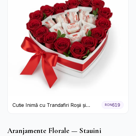
Cutie Inimă cu Trandafiri Roșii și
619
RON
Bomboane Raffaello
Aranjamente Florale — Stauini