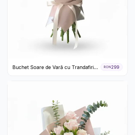
Buchet Soare de Vară cu Trandafiri
299
RON
Galbeni și Crizanteme Albe