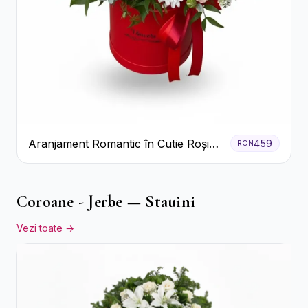
Aranjament Romantic în Cutie Roșie
459
RON
cu Trandafiri și Crizanteme
Coroane - Jerbe — Stauini
Vezi toate →