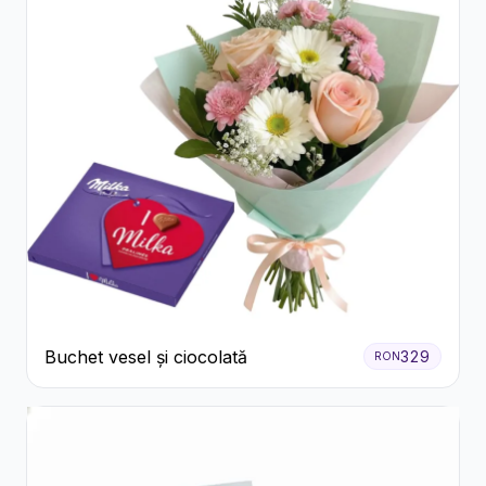
Buchet vesel și ciocolată
329
RON