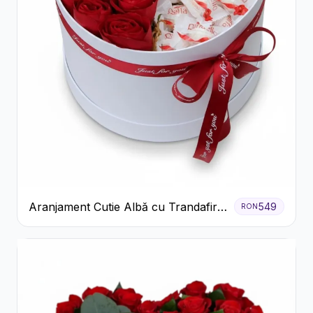
Aranjament Cutie Albă cu Trandafiri
549
RON
Roșii și Raffaello