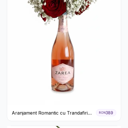
Aranjament Romantic cu Trandafiri
389
RON
Roșii și Șampanie rose