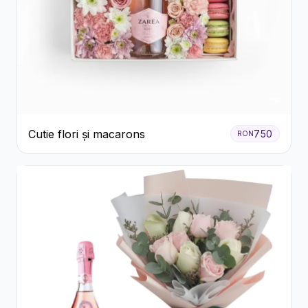
Cutie flori și macarons
750
RON