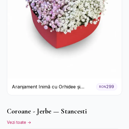
Aranjament Inimă cu Orhidee și
299
RON
Floarea Miresei
Coroane - Jerbe — Stancesti
Vezi toate →