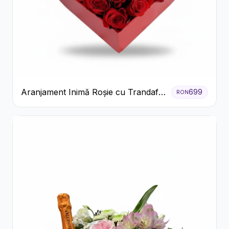
Aranjament Inimă Roșie cu Trandafiri
699
RON
și Ferrero Rocher Premium