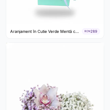
Aranjament în Cutie Verde Mentă cu
289
RON
Trandafiri și Alstroemeria