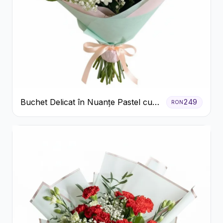
Buchet Delicat în Nuanțe Pastel cu
249
RON
Trandafiri și Crizanteme Roz