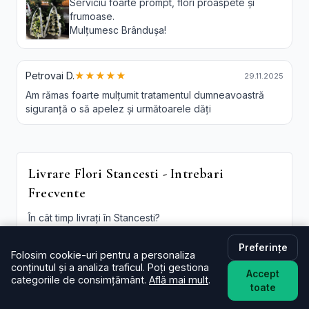
Serviciu foarte prompt, flori proaspete și
frumoase.
Mulțumesc Brândușa!
Petrovai D.
★★★★★
29.11.2025
Am rămas foarte mulțumit tratamentul dumneavoastră
siguranță o să apelez și următoarele dăți
Livrare Flori Stancesti - Intrebari
Frecvente
În cât timp livrați în Stancesti?
De regulă în aceeași zi (2–4 ore) pentru comenzi
plasate în intervalul programului. La checkout poți
Preferințe
Folosim cookie-uri pentru a personaliza
alege intervalul preferat; oferim și
livrare flori
conținutul și a analiza traficul. Poți gestiona
Stancesti in aceeasi zi
în funcție de disponibilitate.
Accept
categoriile de consimțământ.
Află mai mult
.
toate
Este livrarea de flori la domiciliu în Stancesti disponibilă
și sâmbăta?