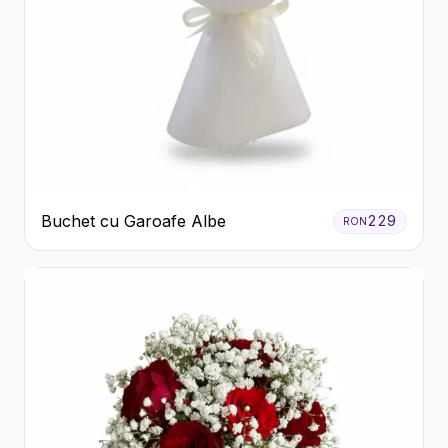
Buchet cu Garoafe Albe
229
RON