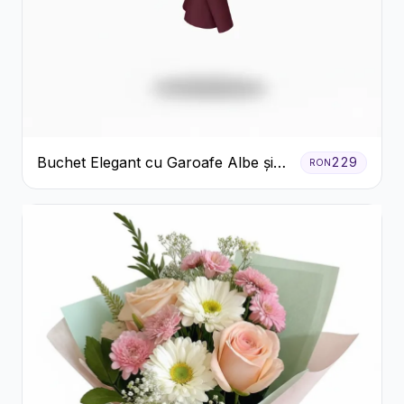
Buchet Elegant cu Garoafe Albe și
229
RON
Eucalipt