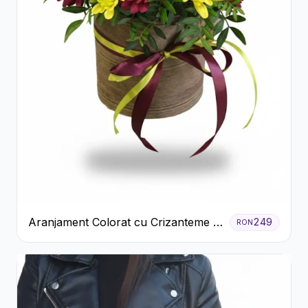
Aranjament Colorat cu Crizanteme în
249
RON
Cutie Rustică