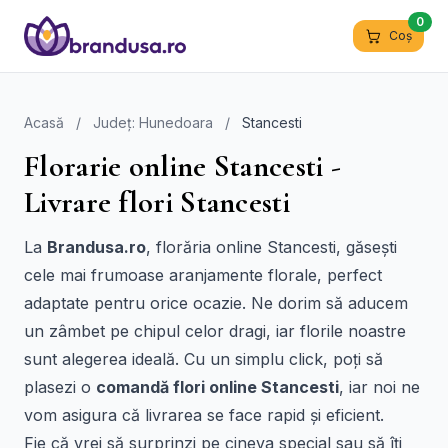
0
Coș
Acasă
/
Județ: Hunedoara
/
Stancesti
Florarie online Stancesti -
Livrare flori Stancesti
La
Brandusa.ro
, florăria online Stancesti, găsești
cele mai frumoase aranjamente florale, perfect
adaptate pentru orice ocazie. Ne dorim să aducem
un zâmbet pe chipul celor dragi, iar florile noastre
sunt alegerea ideală. Cu un simplu click, poți să
plasezi o
comandă flori online Stancesti
, iar noi ne
vom asigura că livrarea se face rapid și eficient.
Fie că vrei să surprinzi pe cineva special sau să îți