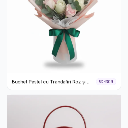
Buchet Pastel cu Trandafiri Roz și
309
RON
Albi