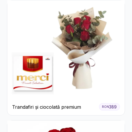
Trandafiri și ciocolată premium
389
RON