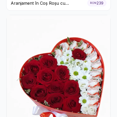
Aranjament în Coș Roșu cu
239
RON
Trandafiri și Crizanteme Albe