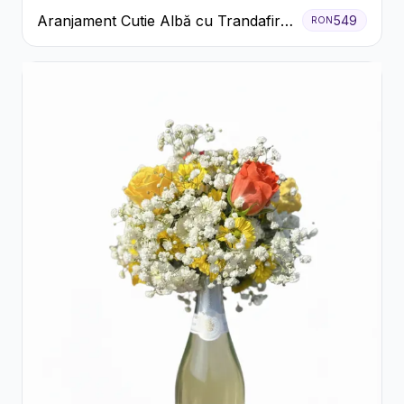
Aranjament Cutie Albă cu Trandafiri
549
RON
Roșii și Raffaello