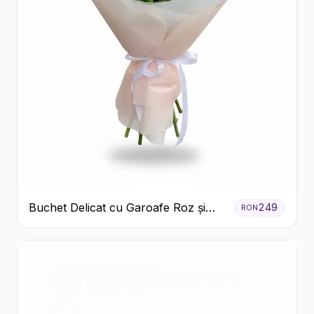
Buchet Delicat cu Garoafe Roz și
249
RON
Crizanteme Albe