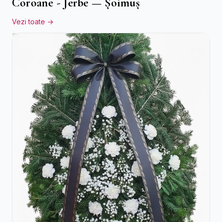
Coroane - Jerbe — Șoimuș
Vezi toate →