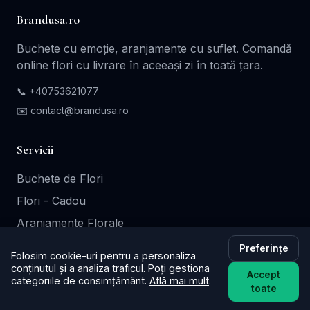
Brandusa.ro
Buchete cu emoție, aranjamente cu suflet. Comandă
online flori cu livrare în aceeași zi în toată țara.
📞
+40753621077
✉️ contact@brandusa.ro
Servicii
Buchete de Flori
Flori - Cadou
Aranjamente Florale
Coroane - Jerbe
Preferințe
Folosim cookie-uri pentru a personaliza
Cutii Cadou
conținutul și a analiza traficul. Poți gestiona
Accept
categoriile de consimțământ.
Află mai mult
.
toate
Informații