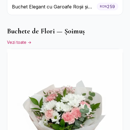
Buchet Elegant cu Garoafe Roșii și
259
RON
Floarea Miresei
Buchete de Flori — Șoimuș
Vezi toate →