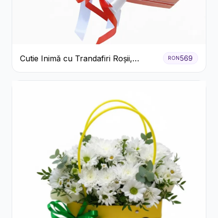
Cutie Inimă cu Trandafiri Roșii,
569
RON
Crizanteme Albe și Bomboane
Raffaello