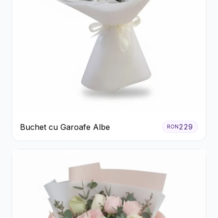
Buchet cu Garoafe Albe
229
RON