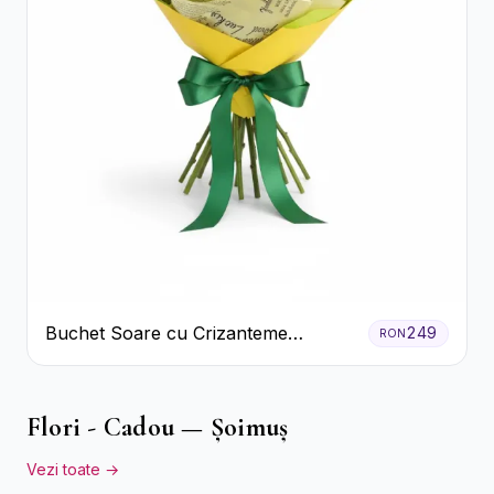
Buchet Soare cu Crizanteme
249
RON
Galbene și Trandafiri Albi
Flori - Cadou — Șoimuș
Vezi toate →