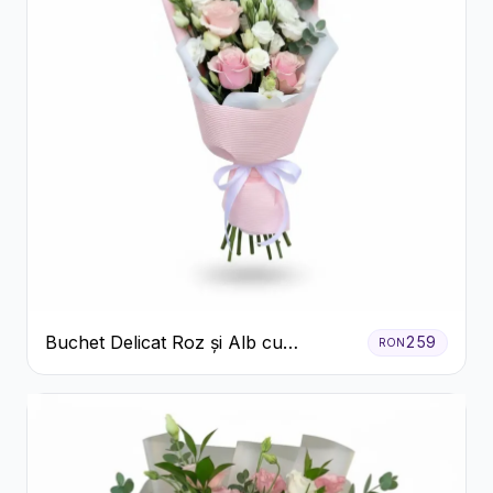
Buchet Delicat Roz și Alb cu
259
RON
Trandafiri și Lisianthus