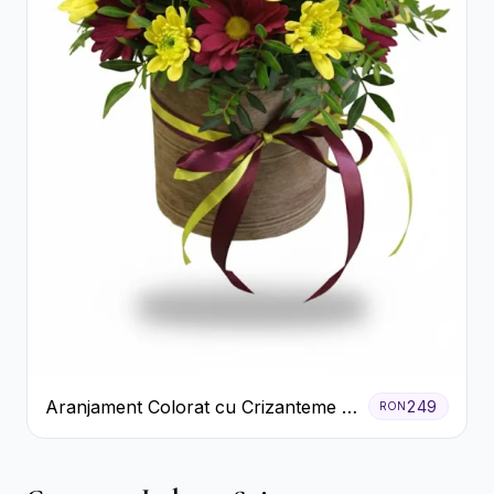
Aranjament Colorat cu Crizanteme în
249
RON
Cutie Rustică