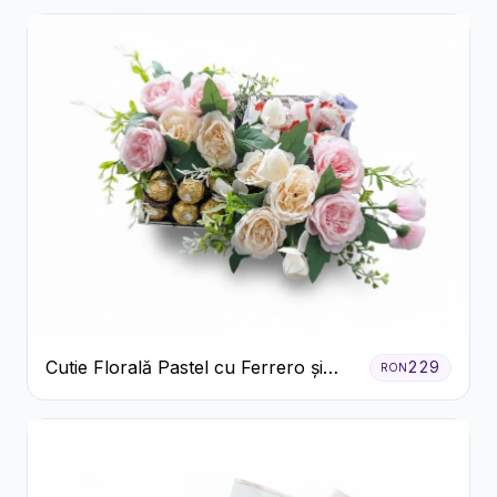
Cutie Florală Pastel cu Ferrero și
229
RON
Raffaello