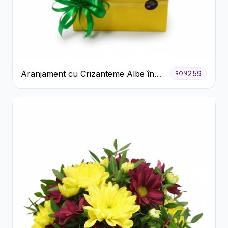
Aranjament cu Crizanteme Albe în
259
RON
Cutie Galbenă