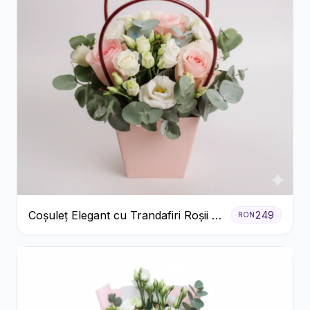
Coșuleț Elegant cu Trandafiri Roșii și
249
RON
Lisianthus Alb