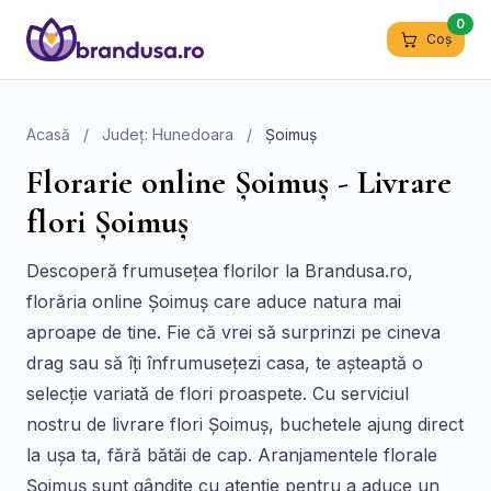
0
Coș
Acasă
/
Județ: Hunedoara
/
Șoimuș
Florarie online Șoimuș - Livrare
flori Șoimuș
Descoperă frumusețea florilor la Brandusa.ro,
florăria online Șoimuș care aduce natura mai
aproape de tine. Fie că vrei să surprinzi pe cineva
drag sau să îți înfrumusețezi casa, te așteaptă o
selecție variată de flori proaspete. Cu serviciul
nostru de livrare flori Șoimuș, buchetele ajung direct
la ușa ta, fără bătăi de cap. Aranjamentele florale
Șoimuș sunt gândite cu atenție pentru a aduce un