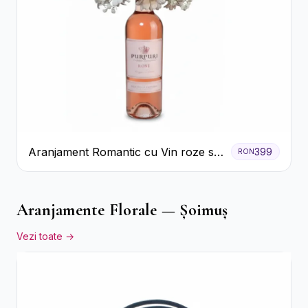
Aranjament Romantic cu Vin roze si
399
RON
Flori pastel
Aranjamente Florale — Șoimuș
Vezi toate →