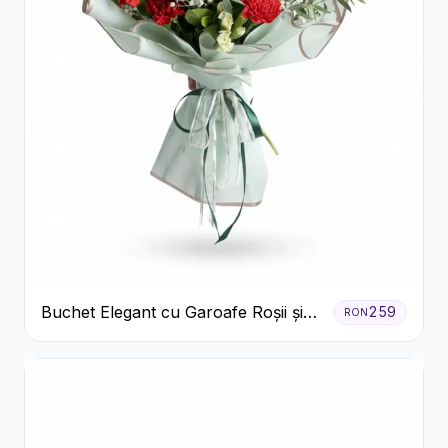
Buchet Elegant cu Garoafe Roșii și
259
RON
Floarea Miresei