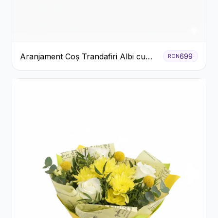
Aranjament Coș Trandafiri Albi cu
699
RON
Accent Roșu