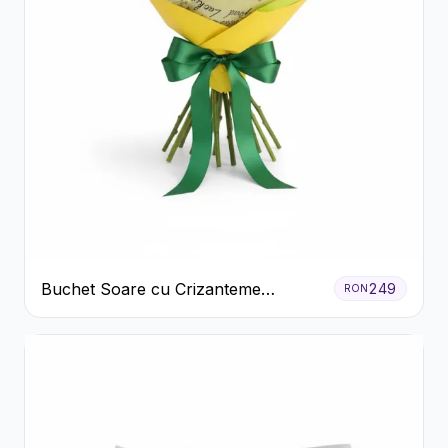
Buchet Soare cu Crizanteme
249
RON
Galbene și Trandafiri Albi