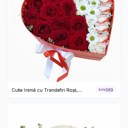
Cutie Inimă cu Trandafiri Roșii,
569
RON
Crizanteme Albe și Bomboane
Raffaello