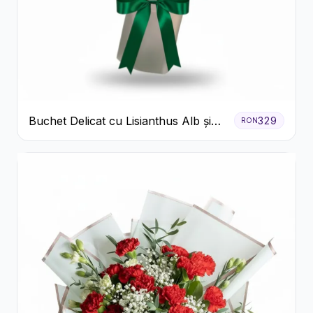
Buchet Delicat cu Lisianthus Alb și
329
RON
Roz