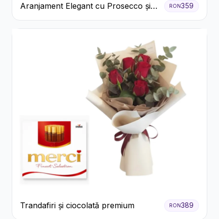
Aranjament Elegant cu Prosecco și
359
RON
Flori Galbene.
Trandafiri și ciocolată premium
389
RON