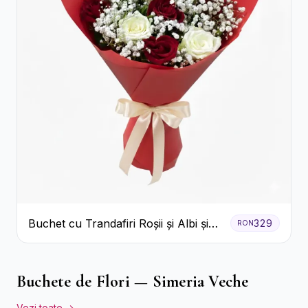
Buchet cu Trandafiri Roșii și Albi și
329
RON
Gypsophila
Buchete de Flori — Simeria Veche
Vezi toate →