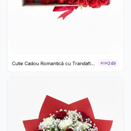
Cutie Cadou Romantică cu Trandafiri
249
RON
Șampanie și Lumânare