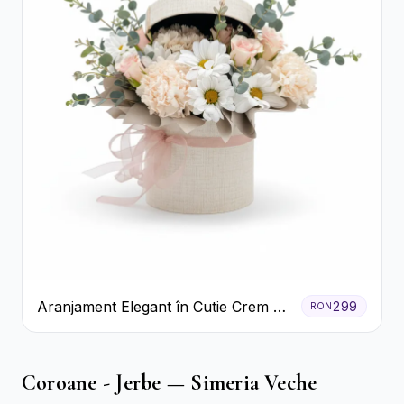
Aranjament Elegant în Cutie Crem cu
299
RON
Crizanteme și Trandafiri
Coroane - Jerbe — Simeria Veche