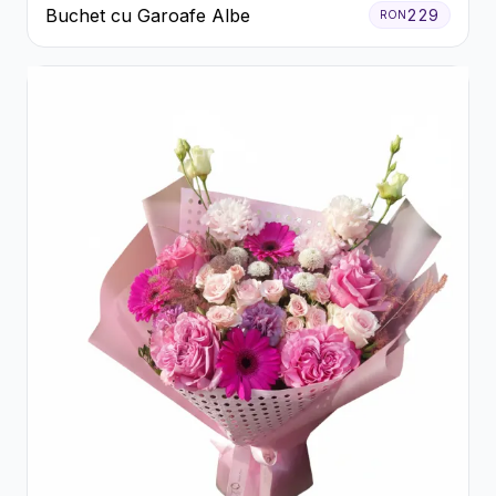
Buchet cu Garoafe Albe
229
RON