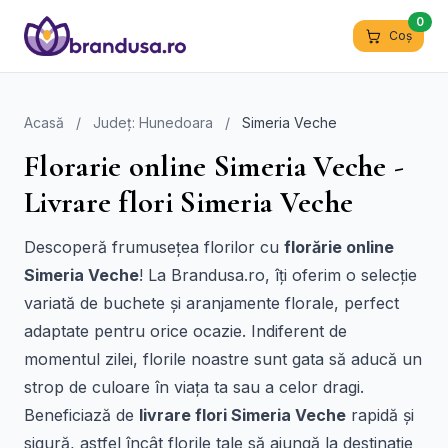
0
Coș
Acasă
/
Județ: Hunedoara
/
Simeria Veche
Florarie online Simeria Veche -
Livrare flori Simeria Veche
Descoperă frumusețea florilor cu
florărie online
Simeria Veche
! La Brandusa.ro, îți oferim o selecție
variată de buchete și aranjamente florale, perfect
adaptate pentru orice ocazie. Indiferent de
momentul zilei, florile noastre sunt gata să aducă un
strop de culoare în viața ta sau a celor dragi.
Beneficiază de
livrare flori Simeria Veche
rapidă și
sigură, astfel încât florile tale să ajungă la destinație