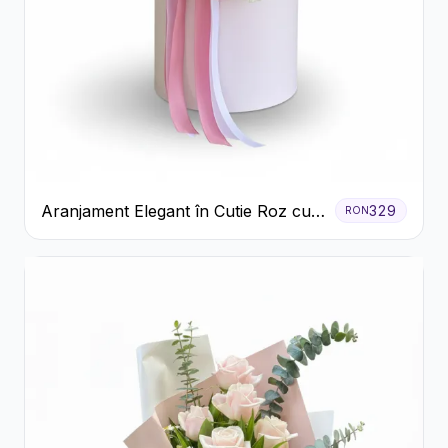
Aranjament Elegant în Cutie Roz cu
329
RON
Trandafiri și Gerbera