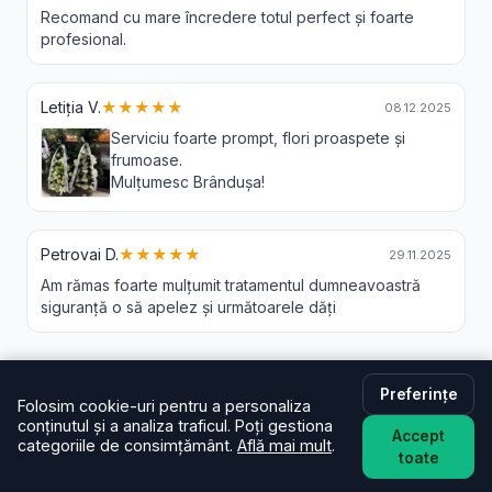
Recomand cu mare încredere totul perfect și foarte
profesional.
Letiția V.
★★★★★
08.12.2025
Serviciu foarte prompt, flori proaspete și
frumoase.
Mulțumesc Brândușa!
Petrovai D.
★★★★★
29.11.2025
Am rămas foarte mulțumit tratamentul dumneavoastră
siguranță o să apelez și următoarele dăți
Preferințe
Folosim cookie-uri pentru a personaliza
Livrare Flori Simeria Veche - Intrebari
conținutul și a analiza traficul. Poți gestiona
Accept
Frecvente
categoriile de consimțământ.
Află mai mult
.
toate
În cât timp livrați în Simeria Veche?