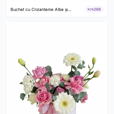
Buchet cu Crizanteme Albe și
269
RON
Galbene