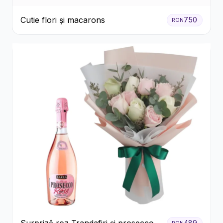
Cutie flori și macarons
750
RON
489
RON