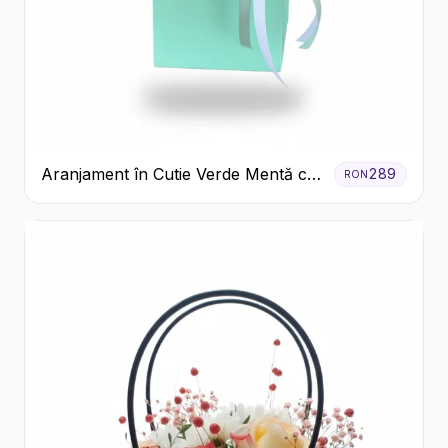
Aranjament în Cutie Verde Mentă cu
289
RON
Trandafiri și Alstroemeria