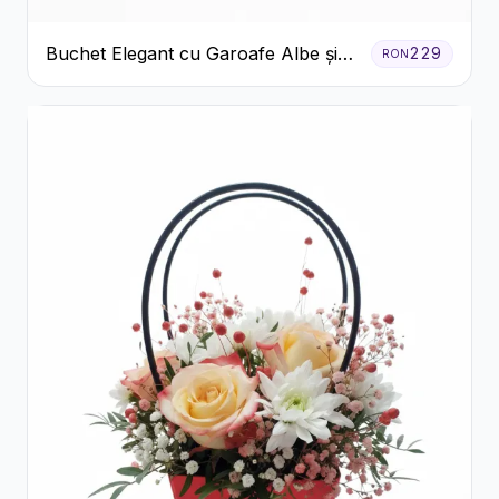
Buchet Elegant cu Garoafe Albe și
229
RON
Eucalipt