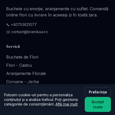
Buchete cu emoție, aranjamente cu suflet. Comandă
online flori cu livrare în aceeași zi în toată țara.
📞
+40753621077
✉️ contact@brandusa.ro
Servicii
Buchete de Flori
Flori - Cadou
Aranjamente Florale
Coroane - Jerbe
Cutii Cadou
Preferințe
Folosim cookie-uri pentru a personaliza
conținutul și a analiza traficul. Poți gestiona
Accept
categoriile de consimțământ.
Află mai mult
.
Informații
toate