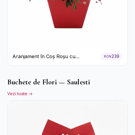
Aranjament în Coș Roșu cu
239
RON
Trandafiri și Crizanteme Albe
Buchete de Flori — Saulesti
Vezi toate →