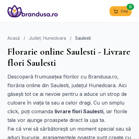
0
Coș
Acasă
/
Județ: Hunedoara
/
Saulesti
Florarie online Saulesti - Livrare
flori Saulesti
Descoperă frumusețea florilor cu Brandusa.ro,
florăria online din Saulesti, județul Hunedoara. Aici
găsești tot ce ai nevoie pentru a aduce un strop de
culoare în viața ta sau a celor dragi. Cu un simplu
click, poți comanda
livrare flori Saulesti
, iar florile
tale vor ajunge proaspete direct la ușa ta.
Fie că vrei să sărbătorești un moment special sau să
aduci bucurie, aranjamentele noastre sunt create cu