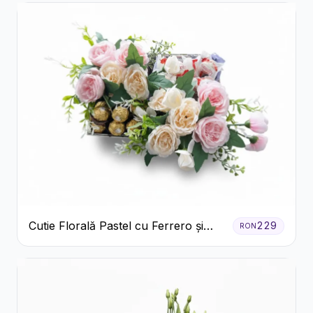
Cutie Florală Pastel cu Ferrero și
229
RON
Raffaello