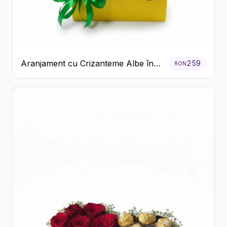
Aranjament cu Crizanteme Albe în
259
RON
Cutie Galbenă