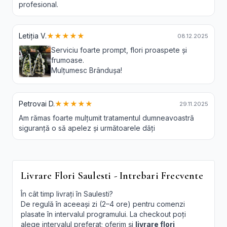
profesional.
Letiția V.
★★★★★
08.12.2025
Serviciu foarte prompt, flori proaspete și
frumoase.
Mulțumesc Brândușa!
Petrovai D.
★★★★★
29.11.2025
Am rămas foarte mulțumit tratamentul dumneavoastră
siguranță o să apelez și următoarele dăți
Livrare Flori Saulesti - Intrebari Frecvente
În cât timp livrați în Saulesti?
De regulă în aceeași zi (2–4 ore) pentru comenzi
plasate în intervalul programului. La checkout poți
alege intervalul preferat; oferim și
livrare flori