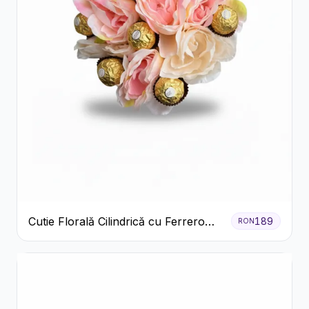
Cutie Florală Cilindrică cu Ferrero
189
RON
Rocher și Trandafiri Pastel