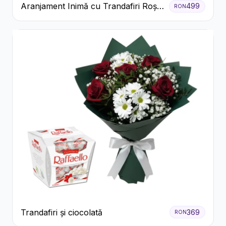
Aranjament Inimă cu Trandafiri Roșii
499
RON
și Floarea Miresei
Trandafiri și ciocolată
369
RON