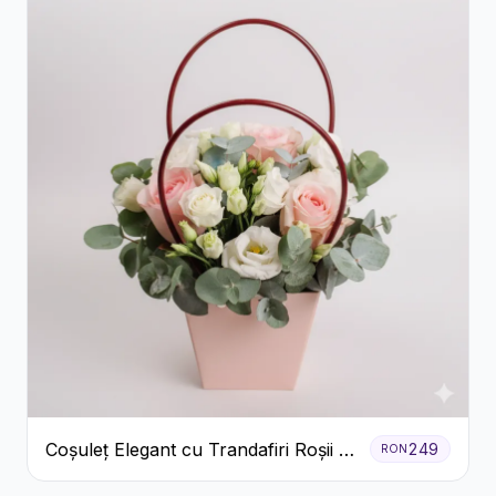
Coșuleț Elegant cu Trandafiri Roșii și
249
RON
Lisianthus Alb