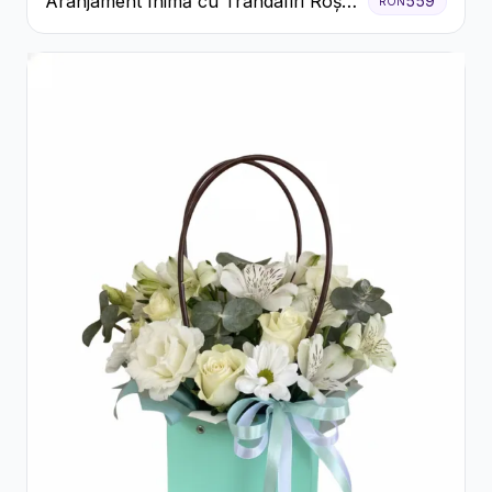
Aranjament Inimă cu Trandafiri Roșii
559
RON
și Ciocolată Ferrero Rocher