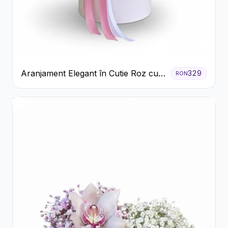
Aranjament Elegant în Cutie Roz cu
329
RON
Trandafiri și Gerbera