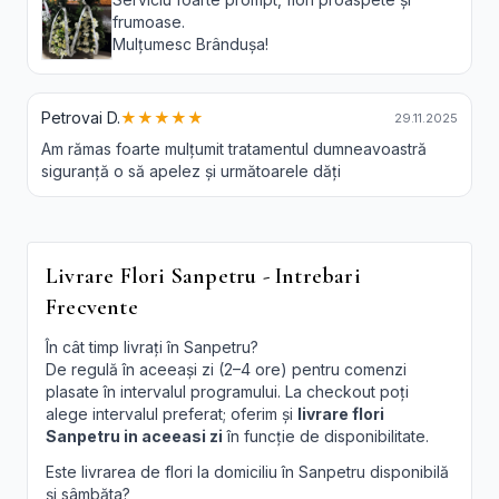
frumoase.
Mulțumesc Brândușa!
Petrovai D.
★★★★★
29.11.2025
Am rămas foarte mulțumit tratamentul dumneavoastră
siguranță o să apelez și următoarele dăți
Livrare Flori Sanpetru - Intrebari
Frecvente
În cât timp livrați în Sanpetru?
De regulă în aceeași zi (2–4 ore) pentru comenzi
plasate în intervalul programului. La checkout poți
alege intervalul preferat; oferim și
livrare flori
Sanpetru in aceeasi zi
în funcție de disponibilitate.
Este livrarea de flori la domiciliu în Sanpetru disponibilă
și sâmbăta?