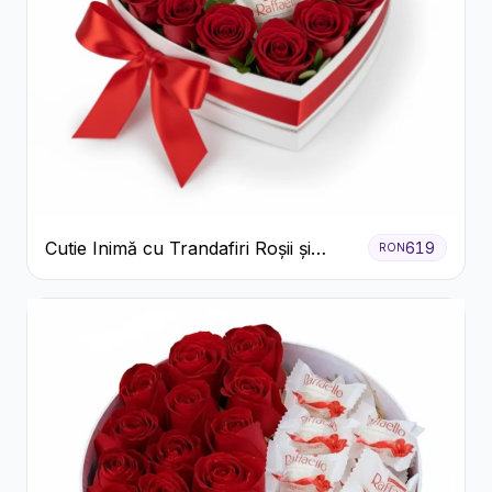
Cutie Inimă cu Trandafiri Roșii și
619
RON
Bomboane Raffaello