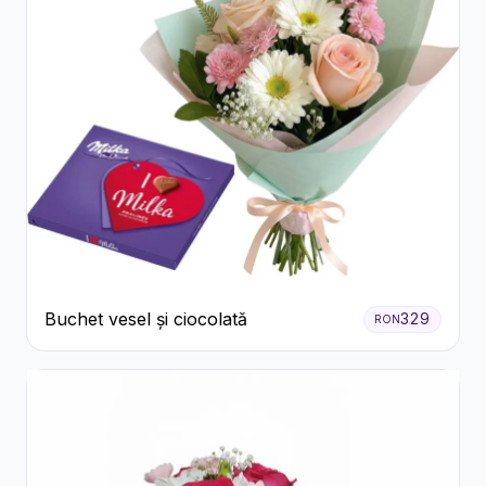
Buchet vesel și ciocolată
329
RON