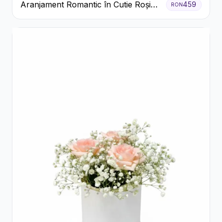
Aranjament Romantic în Cutie Roșie
459
RON
cu Trandafiri și Crizanteme