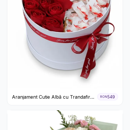
Aranjament Cutie Albă cu Trandafiri
549
RON
Roșii și Raffaello