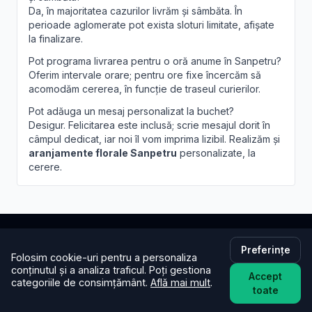
Da, în majoritatea cazurilor livrăm și sâmbăta. În
perioade aglomerate pot exista sloturi limitate, afișate
la finalizare.
Pot programa livrarea pentru o oră anume în Sanpetru?
Oferim intervale orare; pentru ore fixe încercăm să
acomodăm cererea, în funcție de traseul curierilor.
Pot adăuga un mesaj personalizat la buchet?
Desigur. Felicitarea este inclusă; scrie mesajul dorit în
câmpul dedicat, iar noi îl vom imprima lizibil. Realizăm și
aranjamente florale Sanpetru
personalizate, la
cerere.
Preferințe
Brandusa.ro
Folosim cookie-uri pentru a personaliza
conținutul și a analiza traficul. Poți gestiona
Accept
categoriile de consimțământ.
Află mai mult
.
Buchete cu emoție, aranjamente cu suflet. Comandă
toate
online flori cu livrare în aceeași zi în toată țara.