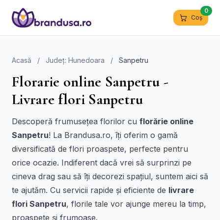
0
Coș
Acasă
/
Județ: Hunedoara
/
Sanpetru
Florarie online Sanpetru -
Livrare flori Sanpetru
Descoperă frumusețea florilor cu
florărie online
Sanpetru
! La Brandusa.ro, îți oferim o gamă
diversificată de flori proaspete, perfecte pentru
orice ocazie. Indiferent dacă vrei să surprinzi pe
cineva drag sau să îți decorezi spațiul, suntem aici să
te ajutăm. Cu servicii rapide și eficiente de
livrare
flori Sanpetru
, florile tale vor ajunge mereu la timp,
proaspete și frumoase.