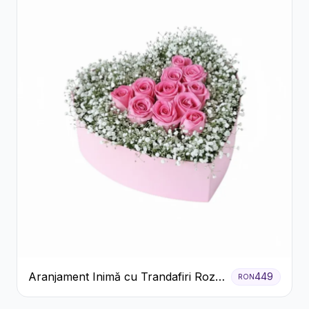
Aranjament Inimă cu Trandafiri Roz
449
RON
și Gypsophila Albă