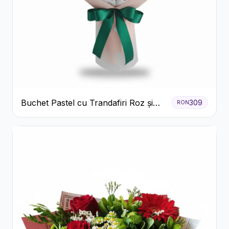
Buchet Pastel cu Trandafiri Roz și
309
RON
Albi