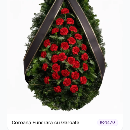
Coroană Funerară cu Garoafe
470
RON