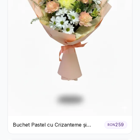
Buchet Pastel cu Crizanteme și
259
RON
Garoafe