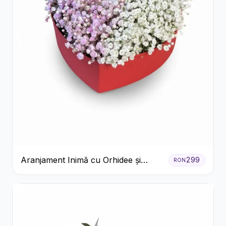
Aranjament Inimă cu Orhidee și
299
RON
Floarea Miresei