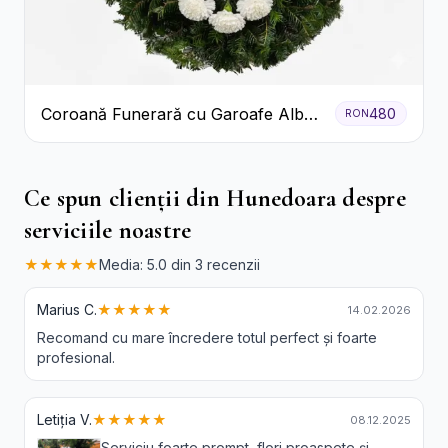
Coroană Funerară cu Garoafe Albe
480
RON
și Crizanteme
Ce spun clienții din Hunedoara despre
serviciile noastre
★★★★★
Media: 5.0 din 3 recenzii
Marius C.
★★★★★
14.02.2026
Recomand cu mare încredere totul perfect și foarte
profesional.
Letiția V.
★★★★★
08.12.2025
Serviciu foarte prompt, flori proaspete și