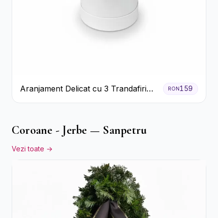
Aranjament Delicat cu 3 Trandafiri
159
RON
Roz în Cutie Albă
Coroane - Jerbe — Sanpetru
Vezi toate →