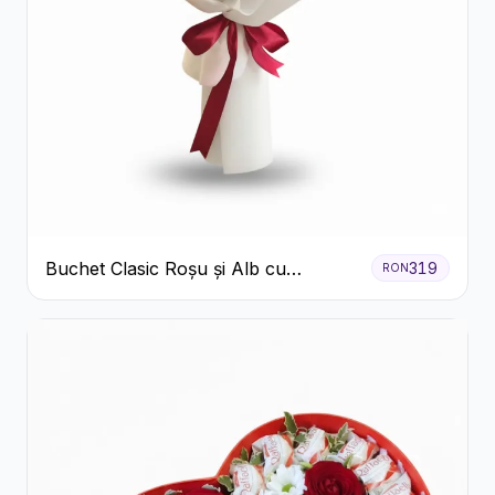
Buchet Clasic Roșu și Alb cu
319
RON
Crizanteme