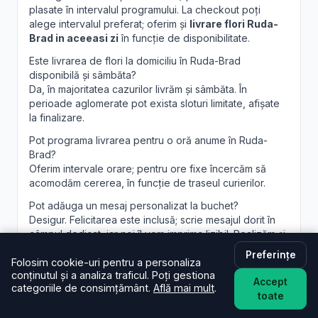
plasate în intervalul programului. La checkout poți
alege intervalul preferat; oferim și
livrare flori Ruda-
Brad in aceeasi zi
în funcție de disponibilitate.
Este livrarea de flori la domiciliu în Ruda-Brad
disponibilă și sâmbăta?
Da, în majoritatea cazurilor livrăm și sâmbăta. În
perioade aglomerate pot exista sloturi limitate, afișate
la finalizare.
Pot programa livrarea pentru o oră anume în Ruda-
Brad?
Oferim intervale orare; pentru ore fixe încercăm să
acomodăm cererea, în funcție de traseul curierilor.
Pot adăuga un mesaj personalizat la buchet?
Desigur. Felicitarea este inclusă; scrie mesajul dorit în
câmpul dedicat, iar noi îl vom imprima lizibil. Realizăm și
aranjamente florale Ruda-Brad
personalizate, la
Preferințe
cerere.
Folosim cookie-uri pentru a personaliza
conținutul și a analiza traficul. Poți gestiona
Accept
categoriile de consimțământ.
Află mai mult
.
toate