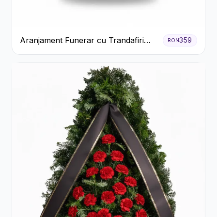
Aranjament Funerar cu Trandafiri
359
RON
Albi Crizanteme Galbene și Crini