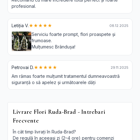
profesional.
Letiția V.
★★★★★
08.12.2025
Serviciu foarte prompt, flori proaspete și
frumoase.
Mulțumesc Brândușa!
Petrovai D.
★★★★★
29.11.2025
Am rămas foarte mulțumit tratamentul dumneavoastră
siguranță o să apelez și următoarele dăți
Livrare Flori Ruda-Brad - Intrebari
Frecvente
În cât timp livrați în Ruda-Brad?
De regulă în aceeași zi (2–4 ore) pentru comenzi