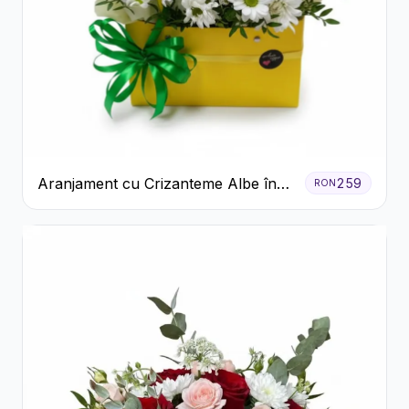
Aranjament cu Crizanteme Albe în
259
RON
Cutie Galbenă