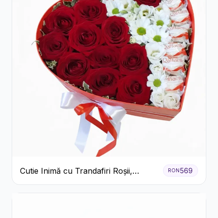
Cutie Inimă cu Trandafiri Roșii,
569
RON
Crizanteme Albe și Bomboane
Raffaello