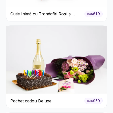
Cutie Inimă cu Trandafiri Roșii și
619
RON
Bomboane Raffaello
Pachet cadou Deluxe
950
RON