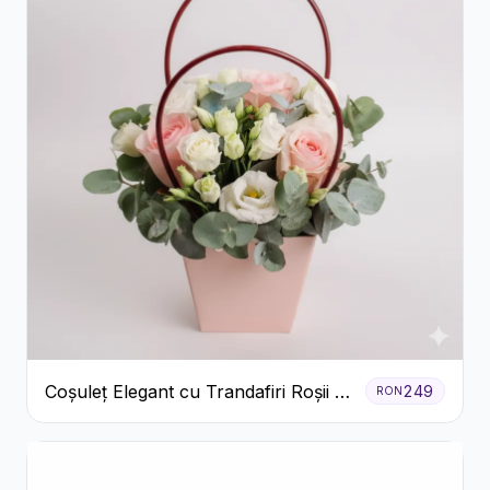
Coșuleț Elegant cu Trandafiri Roșii și
249
RON
Lisianthus Alb