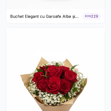
Buchet Elegant cu Garoafe Albe și
229
RON
Eucalipt