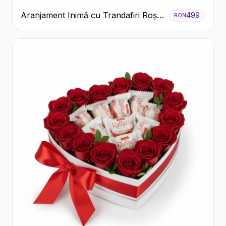
Aranjament Inimă cu Trandafiri Roșii
499
RON
și Floarea Miresei