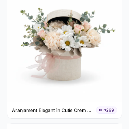
Aranjament Elegant în Cutie Crem cu
299
RON
Crizanteme și Trandafiri