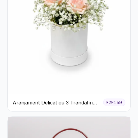
Aranjament Delicat cu 3 Trandafiri
159
RON
Roz în Cutie Albă