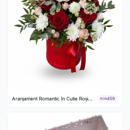
Aranjament Romantic în Cutie Roșie
459
RON
cu Trandafiri și Crizanteme