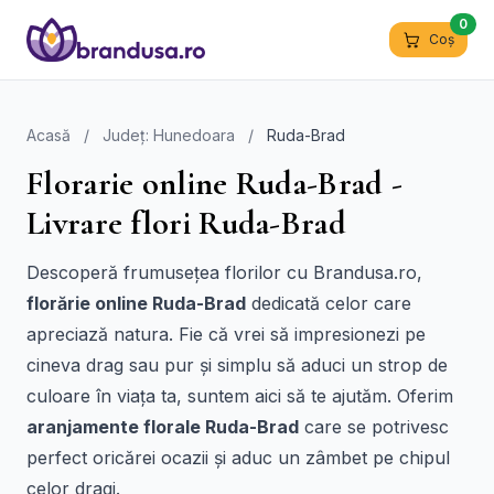
0
Coș
Acasă
/
Județ: Hunedoara
/
Ruda-Brad
Florarie online Ruda-Brad -
Livrare flori Ruda-Brad
Descoperă frumusețea florilor cu Brandusa.ro,
florărie online Ruda-Brad
dedicată celor care
apreciază natura. Fie că vrei să impresionezi pe
cineva drag sau pur și simplu să aduci un strop de
culoare în viața ta, suntem aici să te ajutăm. Oferim
aranjamente florale Ruda-Brad
care se potrivesc
perfect oricărei ocazii și aduc un zâmbet pe chipul
celor dragi.