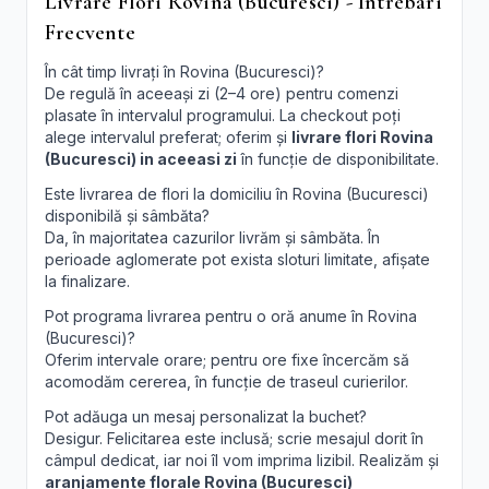
Livrare Flori Rovina (Bucuresci) - Intrebari
Frecvente
În cât timp livrați în Rovina (Bucuresci)?
De regulă în aceeași zi (2–4 ore) pentru comenzi
plasate în intervalul programului. La checkout poți
alege intervalul preferat; oferim și
livrare flori Rovina
(Bucuresci) in aceeasi zi
în funcție de disponibilitate.
Este livrarea de flori la domiciliu în Rovina (Bucuresci)
disponibilă și sâmbăta?
Da, în majoritatea cazurilor livrăm și sâmbăta. În
perioade aglomerate pot exista sloturi limitate, afișate
la finalizare.
Pot programa livrarea pentru o oră anume în Rovina
(Bucuresci)?
Oferim intervale orare; pentru ore fixe încercăm să
acomodăm cererea, în funcție de traseul curierilor.
Pot adăuga un mesaj personalizat la buchet?
Desigur. Felicitarea este inclusă; scrie mesajul dorit în
câmpul dedicat, iar noi îl vom imprima lizibil. Realizăm și
aranjamente florale Rovina (Bucuresci)