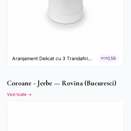
Aranjament Delicat cu 3 Trandafiri
159
RON
Roz în Cutie Albă
Coroane - Jerbe — Rovina (Bucuresci)
Vezi toate →