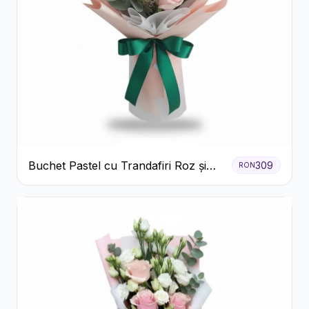
Buchet Pastel cu Trandafiri Roz și
309
RON
Albi