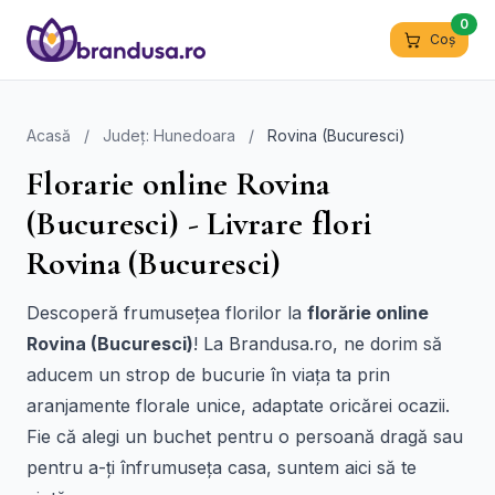
0
Coș
Acasă
/
Județ: Hunedoara
/
Rovina (Bucuresci)
Florarie online Rovina
(Bucuresci) - Livrare flori
Rovina (Bucuresci)
Descoperă frumusețea florilor la
florărie online
Rovina (Bucuresci)
! La Brandusa.ro, ne dorim să
aducem un strop de bucurie în viața ta prin
aranjamente florale unice, adaptate oricărei ocazii.
Fie că alegi un buchet pentru o persoană dragă sau
pentru a-ți înfrumuseța casa, suntem aici să te