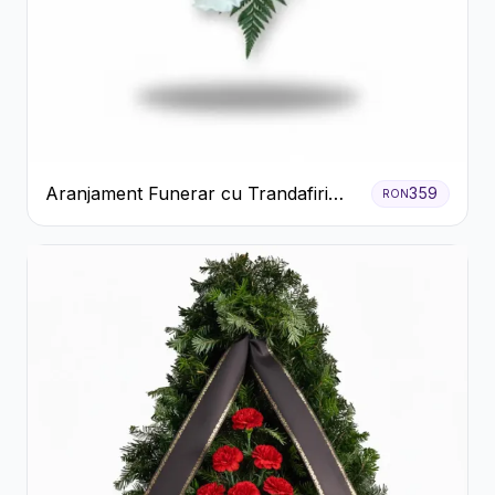
Aranjament Funerar cu Trandafiri
359
RON
Albi Crizanteme Galbene și Crini