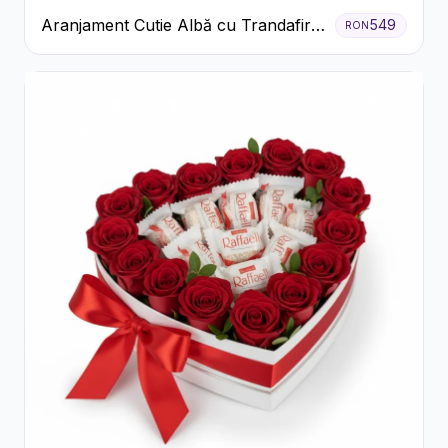
Aranjament Cutie Albă cu Trandafiri
549
RON
Roșii și Raffaello