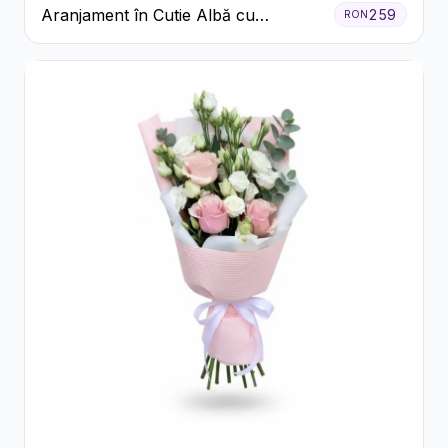
Aranjament în Cutie Albă cu
259
RON
Trandafiri Roșii și Lisianthus