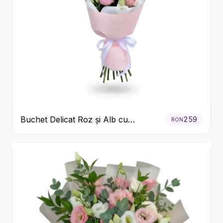
Buchet Delicat Roz și Alb cu
259
RON
Trandafiri și Lisianthus