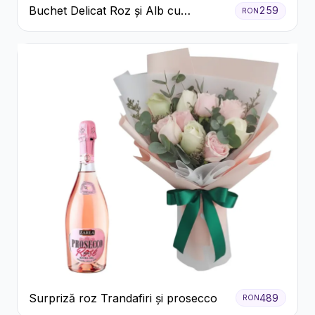
Buchet Delicat Roz și Alb cu
259
RON
Trandafiri și Lisianthus
Surpriză roz Trandafiri și prosecco
489
RON