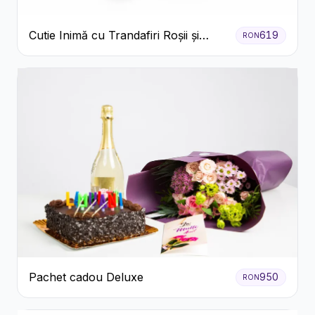
Cutie Inimă cu Trandafiri Roșii și
619
RON
Bomboane Raffaello
Pachet cadou Deluxe
950
RON