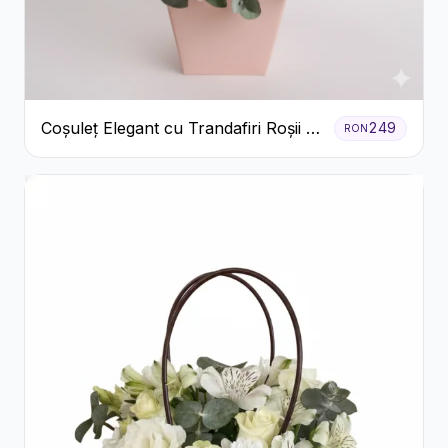
Coșuleț Elegant cu Trandafiri Roșii și
249
RON
Lisianthus Alb