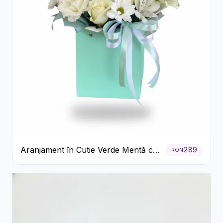
Aranjament în Cutie Verde Mentă cu
289
RON
Trandafiri și Alstroemeria