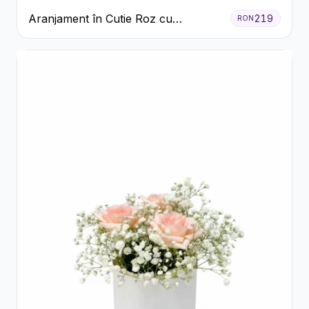
Aranjament în Cutie Roz cu
219
RON
Crizanteme Albe și Lila