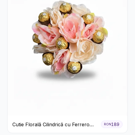
Cutie Florală Cilindrică cu Ferrero
189
RON
Rocher și Trandafiri Pastel