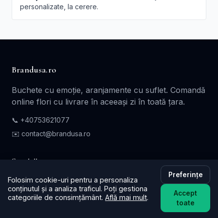
personalizate, la cerere.
Brandusa.ro
Buchete cu emoție, aranjamente cu suflet. Comandă
online flori cu livrare în aceeași zi în toată țara.
📞
+40753621077
✉️ contact@brandusa.ro
Servicii
Preferințe
Folosim cookie-uri pentru a personaliza
Buchete de Flori
conținutul și a analiza traficul. Poți gestiona
Accept
Flori - Cadou
categoriile de consimțământ.
Află mai mult
.
toate
Aranjamente Florale