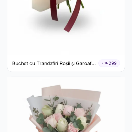
Buchet cu Trandafiri Roșii și Garoafe
299
RON
Roz Pal