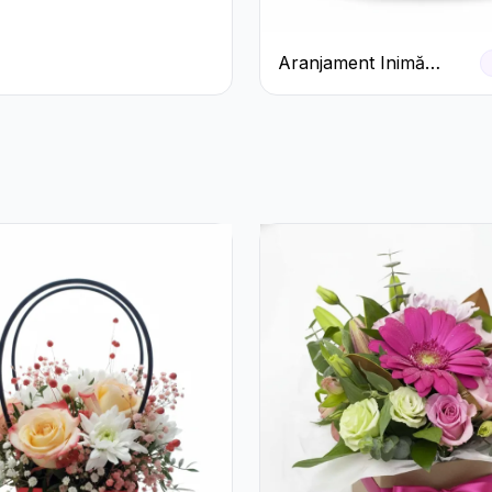
Aranjament Inimă
Roșie cu Trandafiri și
Ferrero Rocher
Premium