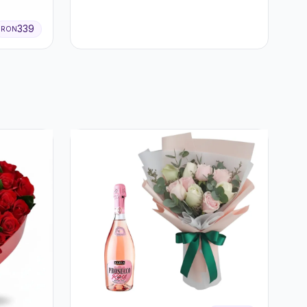
Lisianthus Alb
339
RON