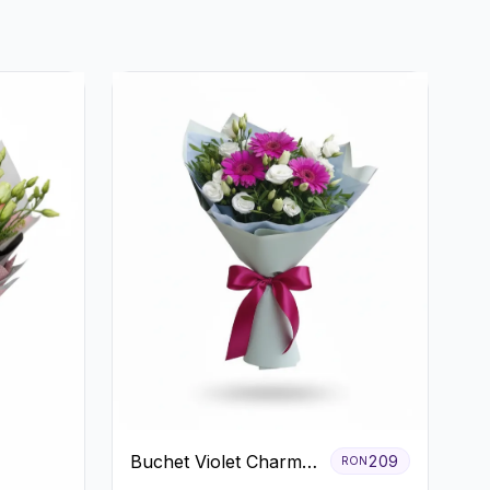
Buchet Violet Charm
209
RON
cu Gerbera și