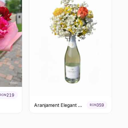
219
RON
Aranjament Elegant cu
359
RON
Prosecco și Flori
Galbene.