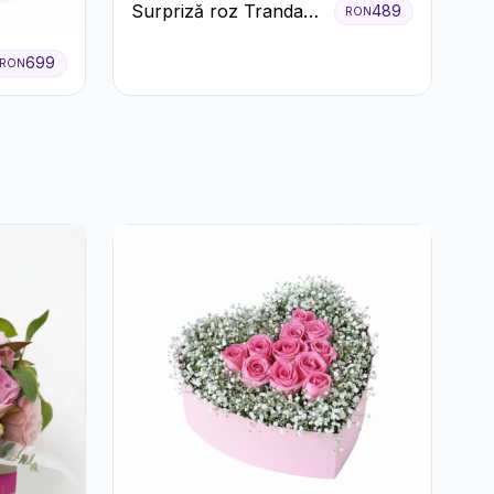
Surpriză roz Trandafiri
489
RON
și prosecco
699
RON