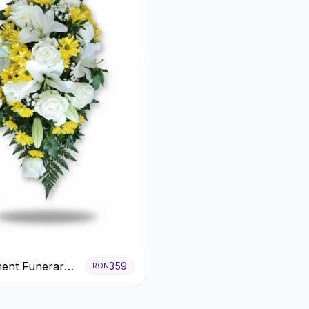
ent Funerar
359
RON
afiri Albi
eme Galbene și