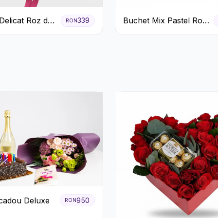
Delicat Roz de
Buchet Mix Pastel Roz
339
RON
ră
și Alb
cadou Deluxe
950
RON