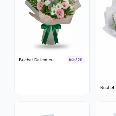
Buchet Delicat cu
329
RON
Lisianthus Alb și Roz
Buchet 
Albe