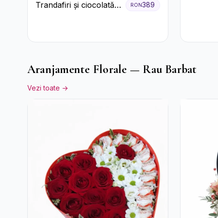
Trandafiri și ciocolată
389
RON
premium
Aranjamente Florale — Rau Barbat
Vezi toate →