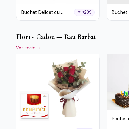
Buchet Delicat cu
Buchet 
239
RON
Crizanteme Albe și
primăva
Mov
Flori - Cadou — Rau Barbat
Vezi toate →
Pachet 