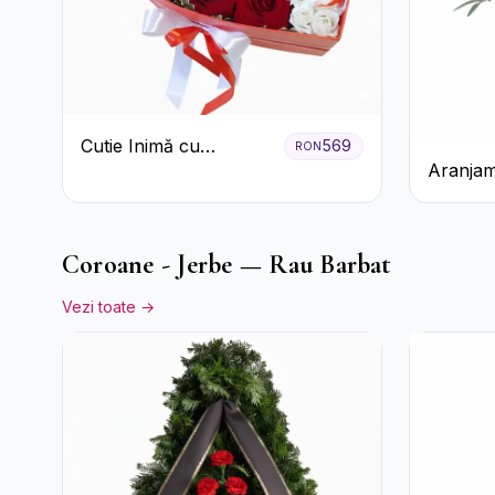
Cutie Inimă cu
569
RON
Aranjam
Trandafiri Roșii,
Roșu cu 
Crizanteme Albe și
Crizant
Bomboane Raffaello
Coroane - Jerbe — Rau Barbat
Vezi toate →