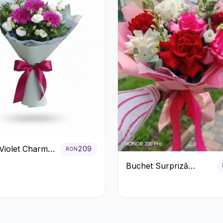
Violet Charm
209
RON
era și
Buchet Surpriză
us Alb
Colorat cu Flori de
Sezon