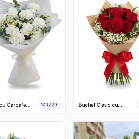
cu Garoafe
Buchet Clasic cu
229
RON
Trandafiri Roșii și
Gypsophila