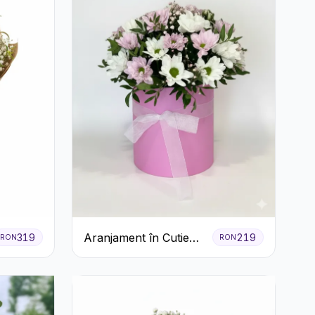
Aranjament în Cutie
319
219
RON
RON
Roz cu Crizanteme
Albe și Lila