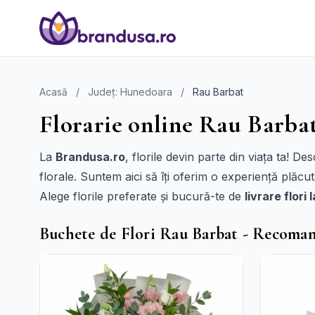
Acasă
/
Județ: Hunedoara
/
Rau Barbat
Florarie online Rau Barbat
La
Brandusa.ro
, florile devin parte din viața ta! 
florale. Suntem aici să îți oferim o experiență plăcu
Alege florile preferate și bucură-te de
livrare flori
Buchete de Flori Rau Barbat - Recoma