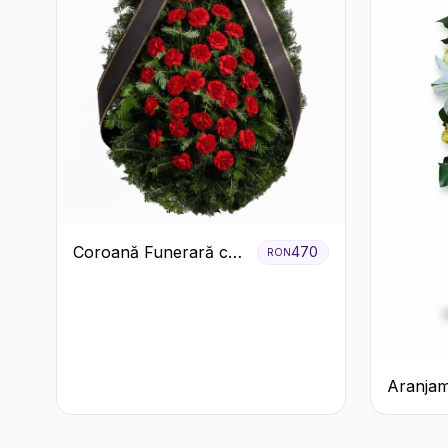
Coroană Funerară cu
470
RON
Garoafe
Aranjam
cu Trand
Crizant