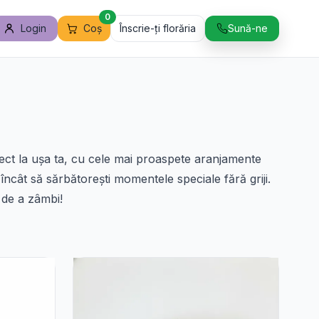
0
Login
Coș
Înscrie-ți florăria
Sună-ne
irect la ușa ta, cu cele mai proaspete aranjamente
l încât să sărbătorești momentele speciale fără griji.
e de a zâmbi!