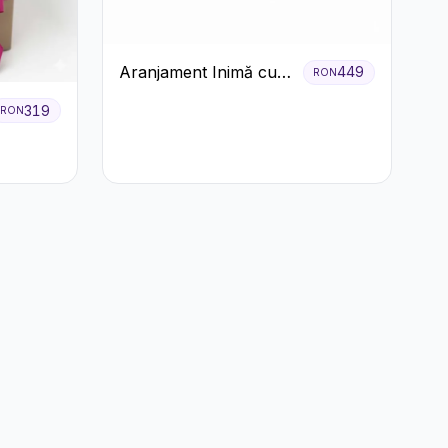
Aranjament Inimă cu
449
RON
Trandafiri Roz și
319
RON
Gypsophila Albă