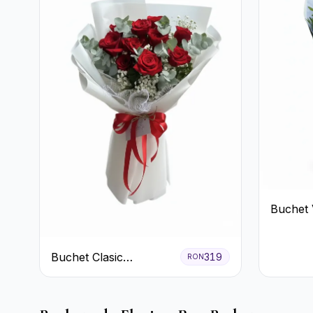
Buchet 
cu Gerb
Lisianth
Buchet Clasic
319
RON
Trandafiri Roșii și
Eucalipt