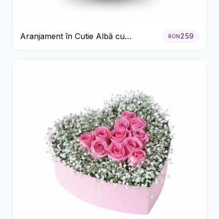
Aranjament în Cutie Albă cu
259
RON
Trandafiri Roșii și Lisianthus