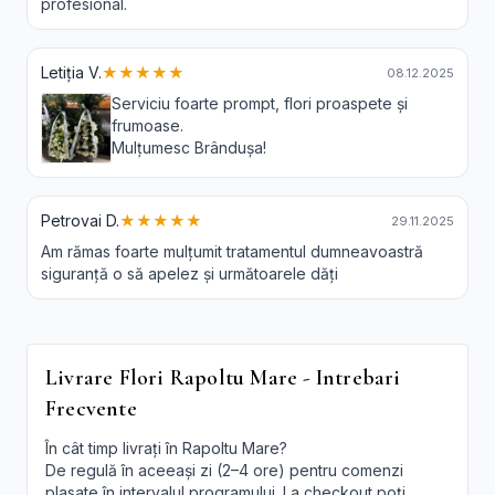
profesional.
Letiția V.
★★★★★
08.12.2025
Serviciu foarte prompt, flori proaspete și
frumoase.
Mulțumesc Brândușa!
Petrovai D.
★★★★★
29.11.2025
Am rămas foarte mulțumit tratamentul dumneavoastră
siguranță o să apelez și următoarele dăți
Livrare Flori Rapoltu Mare - Intrebari
Frecvente
În cât timp livrați în Rapoltu Mare?
De regulă în aceeași zi (2–4 ore) pentru comenzi
plasate în intervalul programului. La checkout poți