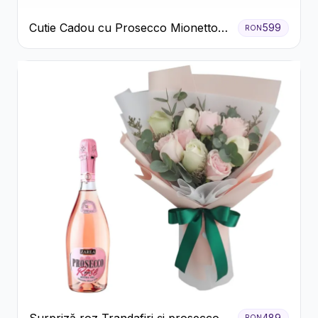
Cutie Cadou cu Prosecco Mionetto
599
RON
Ferrero Rocher și Flori Pastelate
Surpriză roz Trandafiri și prosecco
489
RON