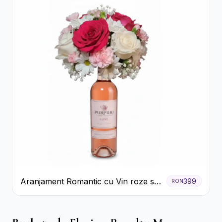
Aranjament Romantic cu Vin roze si
399
RON
Flori pastel