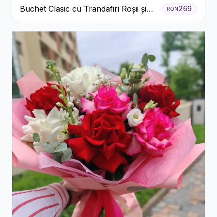
Buchet Clasic cu Trandafiri Roșii și
269
RON
Crizanteme Albe