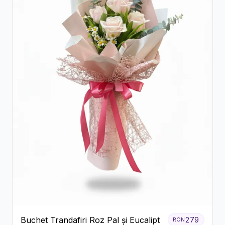
Buchet Trandafiri Roz Pal și Eucalipt
279
RON