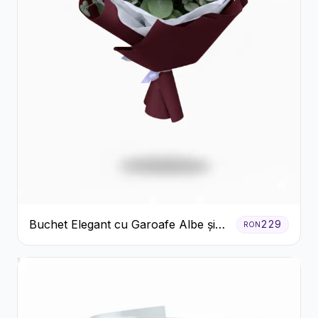
Buchet Elegant cu Garoafe Albe și
229
RON
Eucalipt