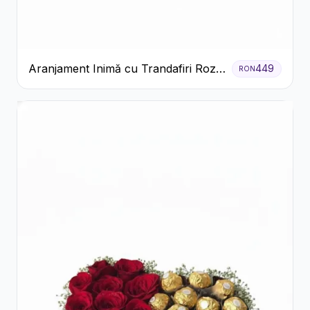
Aranjament Inimă cu Trandafiri Roz
449
RON
și Gypsophila Albă