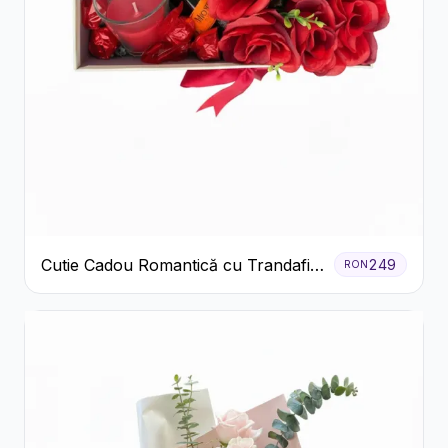
Cutie Cadou Romantică cu Trandafiri
249
RON
Șampanie și Lumânare