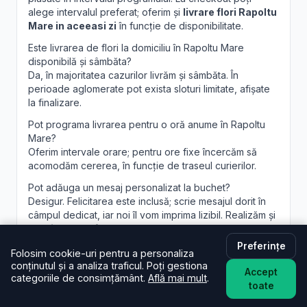
alege intervalul preferat; oferim și
livrare flori Rapoltu
Mare in aceeasi zi
în funcție de disponibilitate.
Este livrarea de flori la domiciliu în Rapoltu Mare
disponibilă și sâmbăta?
Da, în majoritatea cazurilor livrăm și sâmbăta. În
perioade aglomerate pot exista sloturi limitate, afișate
la finalizare.
Pot programa livrarea pentru o oră anume în Rapoltu
Mare?
Oferim intervale orare; pentru ore fixe încercăm să
acomodăm cererea, în funcție de traseul curierilor.
Pot adăuga un mesaj personalizat la buchet?
Desigur. Felicitarea este inclusă; scrie mesajul dorit în
câmpul dedicat, iar noi îl vom imprima lizibil. Realizăm și
aranjamente florale Rapoltu Mare
personalizate, la
cerere.
Preferințe
Folosim cookie-uri pentru a personaliza
conținutul și a analiza traficul. Poți gestiona
Accept
categoriile de consimțământ.
Află mai mult
.
toate