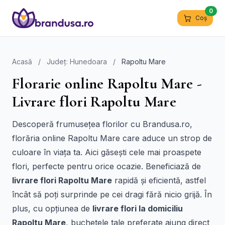
0
Coș
Acasă
/
Județ: Hunedoara
/
Rapoltu Mare
Florarie online Rapoltu Mare -
Livrare flori Rapoltu Mare
Descoperă frumusețea florilor cu Brandusa.ro,
florăria online Rapoltu Mare care aduce un strop de
culoare în viața ta. Aici găsești cele mai proaspete
flori, perfecte pentru orice ocazie. Beneficiază de
livrare flori Rapoltu Mare
rapidă și eficientă, astfel
încât să poți surprinde pe cei dragi fără nicio grijă. În
plus, cu opțiunea de
livrare flori la domiciliu
Rapoltu Mare
, buchetele tale preferate ajung direct