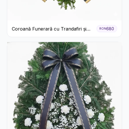
Coroană Funerară cu Trandafiri și
680
RON
Crini