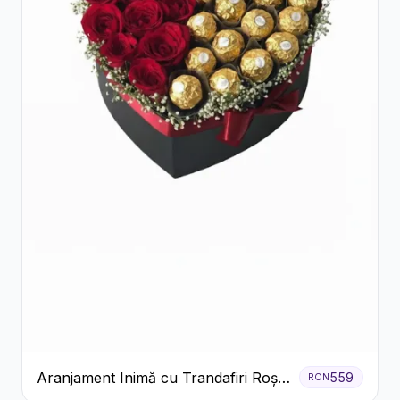
Aranjament Inimă cu Trandafiri Roșii
559
RON
și Ciocolată Ferrero Rocher