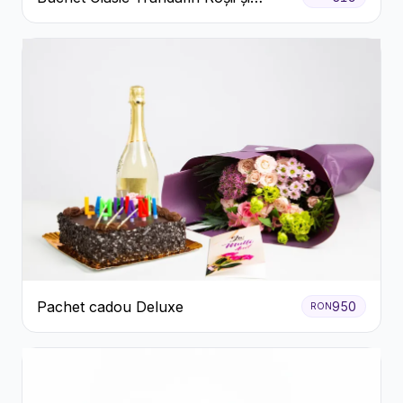
Eucalipt
Pachet cadou Deluxe
950
RON