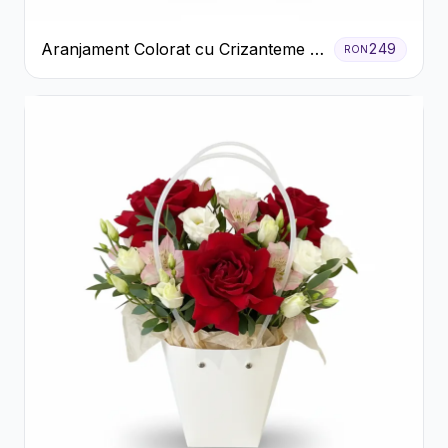
Aranjament Colorat cu Crizanteme în
249
RON
Cutie Rustică