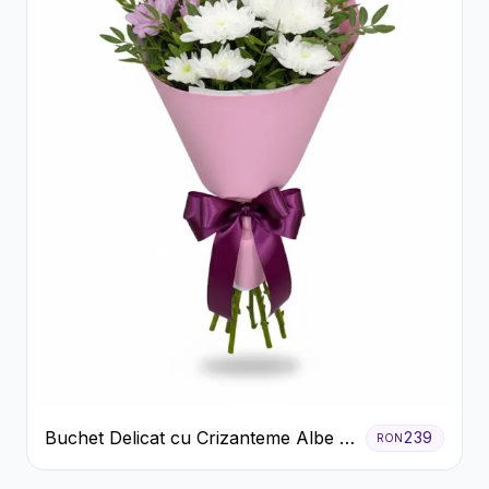
Buchet Delicat cu Crizanteme Albe și
239
RON
Mov