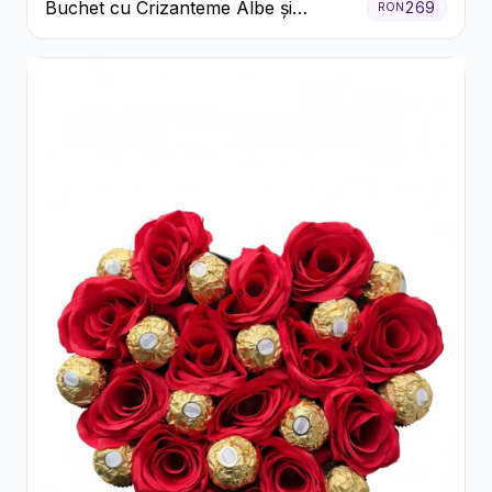
Buchet cu Crizanteme Albe și
269
RON
Galbene