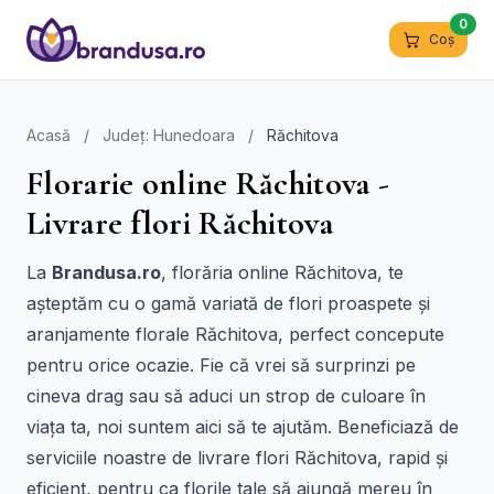
0
Coș
Acasă
/
Județ: Hunedoara
/
Răchitova
Florarie online Răchitova -
Livrare flori Răchitova
La
Brandusa.ro
, florăria online Răchitova, te
așteptăm cu o gamă variată de flori proaspete și
aranjamente florale Răchitova, perfect concepute
pentru orice ocazie. Fie că vrei să surprinzi pe
cineva drag sau să aduci un strop de culoare în
viața ta, noi suntem aici să te ajutăm. Beneficiază de
serviciile noastre de livrare flori Răchitova, rapid și
eficient, pentru ca florile tale să ajungă mereu în