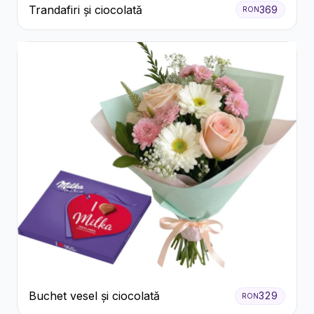
Trandafiri și ciocolată
369
RON
Buchet vesel și ciocolată
329
RON