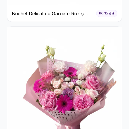
Buchet Delicat cu Garoafe Roz și
249
RON
Crizanteme Albe