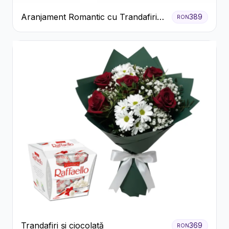
Aranjament Romantic cu Trandafiri
389
RON
Roșii și Șampanie rose
Trandafiri și ciocolată
369
RON