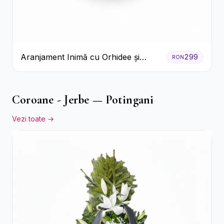
Aranjament Inimă cu Orhidee și
299
RON
Floarea Miresei
Coroane - Jerbe — Potingani
Vezi toate →