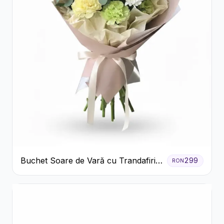
Buchet Soare de Vară cu Trandafiri
299
RON
Galbeni și Crizanteme Albe