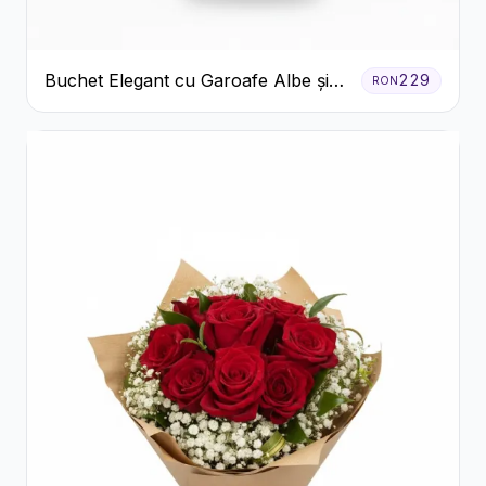
Buchet Elegant cu Garoafe Albe și
229
RON
Eucalipt