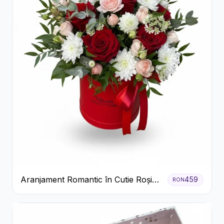
Aranjament Romantic în Cutie Roșie
459
RON
cu Trandafiri și Crizanteme