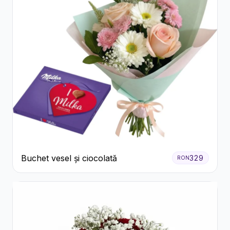
Buchet vesel și ciocolată
329
RON