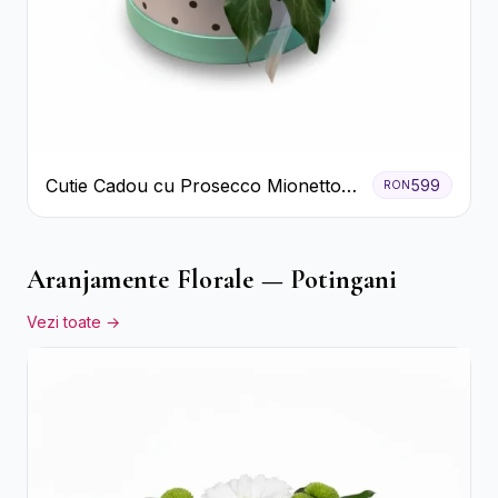
Cutie Cadou cu Prosecco Mionetto
599
RON
Ferrero Rocher și Flori Pastelate
Aranjamente Florale — Potingani
Vezi toate →