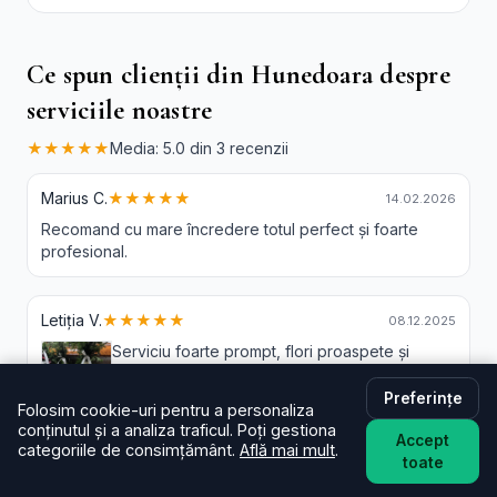
Ce spun clienții din Hunedoara despre
serviciile noastre
★★★★★
Media: 5.0 din 3 recenzii
Marius C.
★★★★★
14.02.2026
Recomand cu mare încredere totul perfect și foarte
profesional.
Letiția V.
★★★★★
08.12.2025
Serviciu foarte prompt, flori proaspete și
frumoase.
Mulțumesc Brândușa!
Preferințe
Folosim cookie-uri pentru a personaliza
conținutul și a analiza traficul. Poți gestiona
Accept
categoriile de consimțământ.
Află mai mult
.
toate
Petrovai D.
★★★★★
29.11.2025