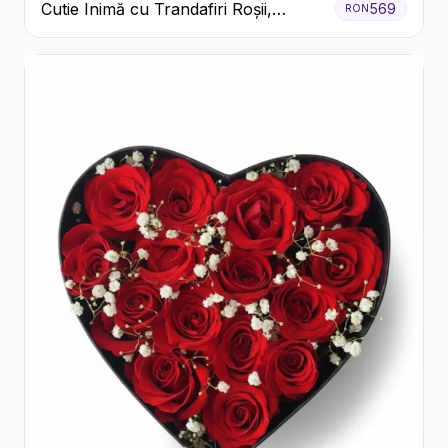
Cutie Inimă cu Trandafiri Roșii,
569
RON
Crizanteme Albe și Bomboane
Raffaello