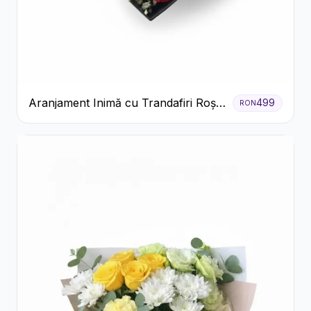
Aranjament Inimă cu Trandafiri Roșii
499
RON
și Floarea Miresei