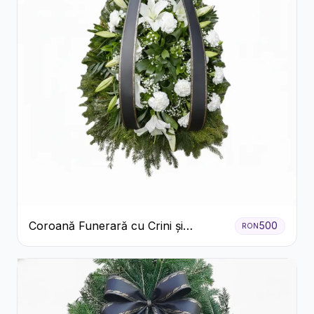
Coroană Funerară cu Crini și
500
RON
Garoafe Albe