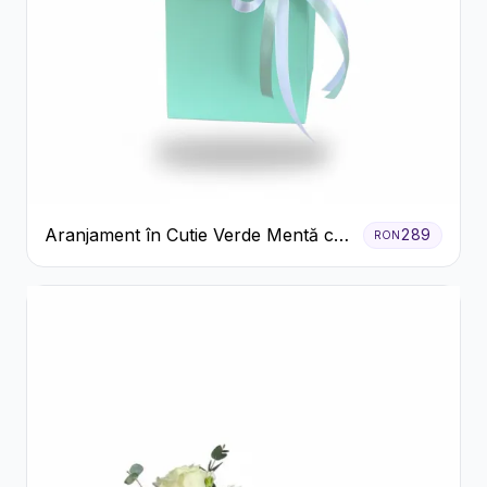
Aranjament în Cutie Verde Mentă cu
289
RON
Trandafiri și Alstroemeria