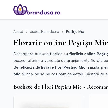
Acasă
/
Județ: Hunedoara
/
Peștișu Mic
Florarie online Peștișu Mic
Descoperă bucuria florilor cu
florăria online Pești
ocazie, oferim o varietate de aranjamente florale ca
Beneficiază de
livrare flori Peștișu Mic
, rapidă și 
Mic
și lasă-ne să ne ocupăm de detalii. Răsfață-te 
Buchete de Flori Peștișu Mic - Recoma