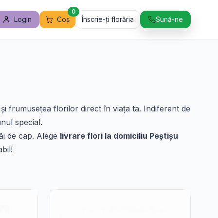
0
Login
Coș
Înscrie-ți florăria
Sună-ne
frumusețea florilor direct în viața ta. Indiferent de
nul special.
ătăi de cap. Alege
livrare flori la domiciliu Peștișu
bil!