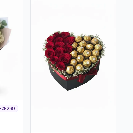
299
RON