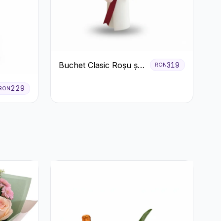
Buchet Clasic Roșu și
319
RON
Alb cu Crizanteme
229
RON