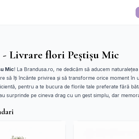
 - Livrare flori Peștișu Mic
șu Mic
! La Brandusa.ro, ne dedicăm să aducem naturalețea și 
re să îți încânte privirea și să transforme orice moment în u
eficientă, pentru a te bucura de florile tale preferate fără b
sau surprinde pe cineva drag cu un gest simplu, dar memora
ndari