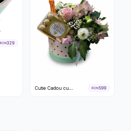
329
RON
Cutie Cadou cu
599
RON
Prosecco Mionetto
Ferrero Rocher și Flori
Pastelate