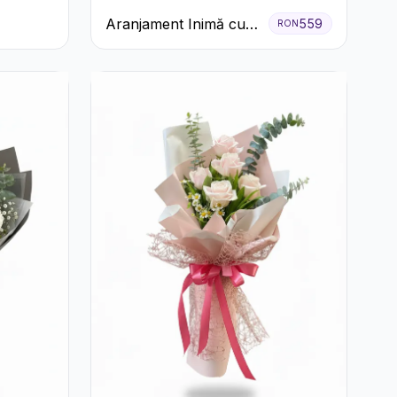
Aranjament Inimă cu
559
RON
Trandafiri Roșii și
Ciocolată Ferrero
Rocher