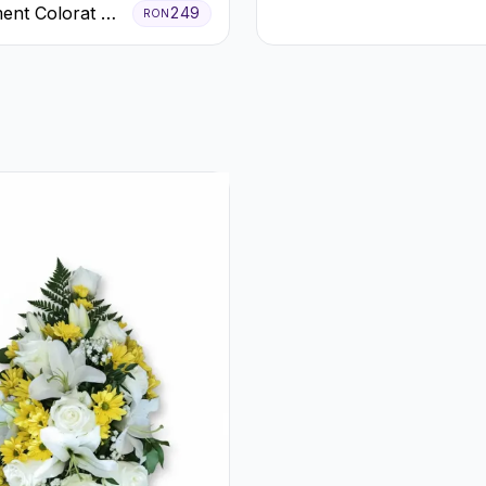
ent Colorat cu
249
RON
Cutie Albă
eme în Cutie