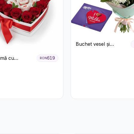
Buchet vesel și
ciocolată
nimă cu
619
RON
ri Roșii și
e Raffaello