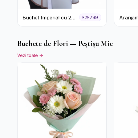
Buchet Imperial cu 25
Aranjam
799
RON
Trandafiri
3 Tranda
Cutie A
Buchete de Flori — Peștișu Mic
Vezi toate →