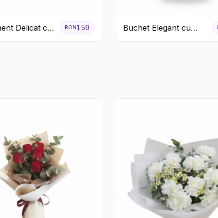
ent Delicat cu
Buchet Elegant cu
159
RON
firi Roz în
Garoafe Albe și
lbă
Eucalipt