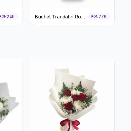
Buchet Trandafiri Roz
249
279
RON
RON
Pal și Eucalipt