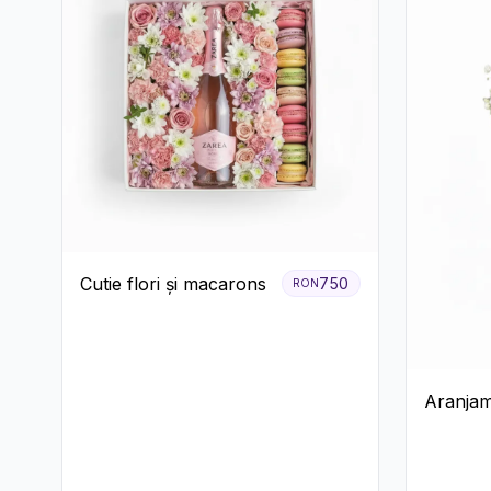
Cutie flori și macarons
750
RON
Aranjam
Prosecco
Galbene