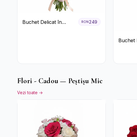
Buchet Delicat în
249
RON
Nuanțe Pastel cu
Trandafiri și
Buchet 
Crizanteme Roz
Trandafi
Eucalipt
Flori - Cadou — Peștișu Mic
Vezi toate →