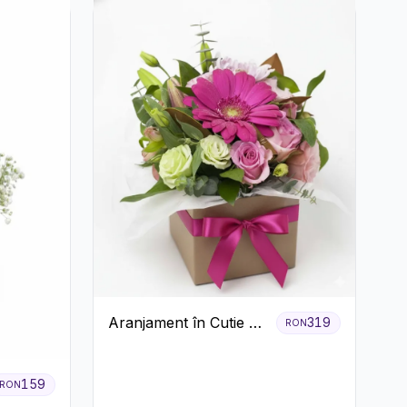
Aranjament în Cutie cu
319
RON
Gerbera și Trandafiri
Roz
159
RON