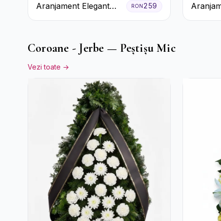
Aranjament Elegant
Aranjam
259
RON
Alb-Verde în Cutie Gri
Crizant
Rustică
Coroane - Jerbe — Peștișu Mic
Vezi toate →