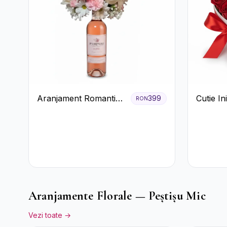
Aranjament Romantic
Cutie I
399
RON
cu Vin roze si Flori
Trandafi
pastel
Bomboan
Aranjamente Florale — Peștișu Mic
Vezi toate →