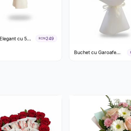
Elegant cu 5
249
RON
ri Roșii și
Buchet cu Garoafe
Albe