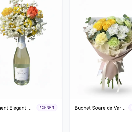
ent Elegant cu
Buchet Soare de Vară
359
RON
 și Flori
cu Trandafiri Galbeni
.
și Crizanteme Albe