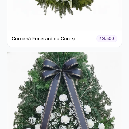
Coroană Funerară cu Crini și
500
RON
Garoafe Albe