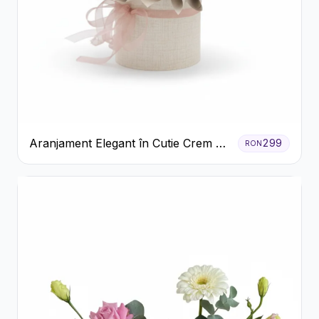
Aranjament Elegant în Cutie Crem cu
299
RON
Crizanteme și Trandafiri