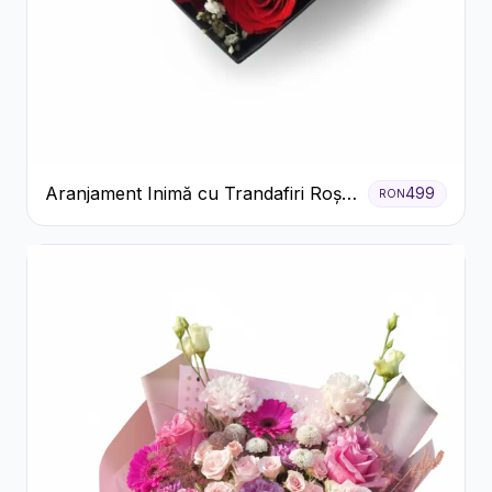
Aranjament Inimă cu Trandafiri Roșii
499
RON
și Floarea Miresei