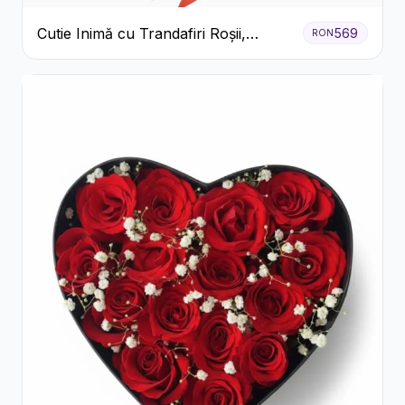
Cutie Inimă cu Trandafiri Roșii,
569
RON
Crizanteme Albe și Bomboane
Raffaello