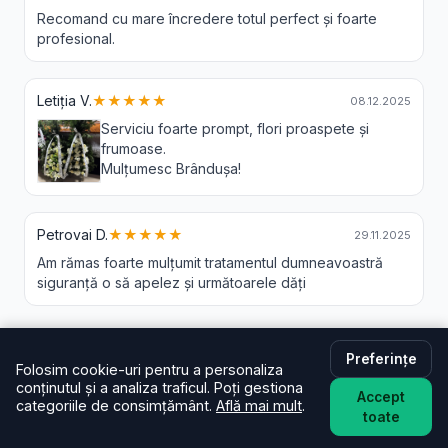
Recomand cu mare încredere totul perfect și foarte
profesional.
Letiția V.
★★★★★
08.12.2025
Serviciu foarte prompt, flori proaspete și
frumoase.
Mulțumesc Brândușa!
Petrovai D.
★★★★★
29.11.2025
Am rămas foarte mulțumit tratamentul dumneavoastră
siguranță o să apelez și următoarele dăți
Preferințe
Folosim cookie-uri pentru a personaliza
Livrare Flori Pestenita - Intrebari
conținutul și a analiza traficul. Poți gestiona
Accept
Frecvente
categoriile de consimțământ.
Află mai mult
.
toate
În cât timp livrați în Pestenita?