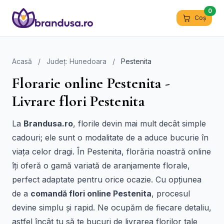
0
Coș
Acasă
/
Județ: Hunedoara
/
Pestenita
Florarie online Pestenita -
Livrare flori Pestenita
La
Brandusa.ro
, florile devin mai mult decât simple
cadouri; ele sunt o modalitate de a aduce bucurie în
viața celor dragi. În Pestenita, florăria noastră online
îți oferă o gamă variată de aranjamente florale,
perfect adaptate pentru orice ocazie. Cu opțiunea
de a
comandă flori online Pestenita
, procesul
devine simplu și rapid. Ne ocupăm de fiecare detaliu,
astfel încât tu să te bucuri de livrarea florilor tale