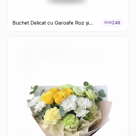
Buchet Delicat cu Garoafe Roz și
249
RON
Crizanteme Albe