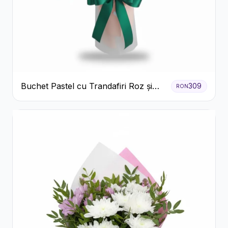
Buchet Pastel cu Trandafiri Roz și
309
RON
Albi