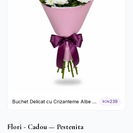
Buchet Delicat cu Crizanteme Albe și
239
RON
Mov
Flori - Cadou — Pestenita