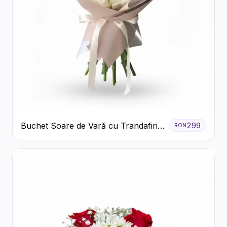
Buchet Soare de Vară cu Trandafiri
299
RON
Galbeni și Crizanteme Albe