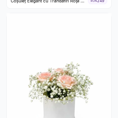
Coșuleț Elegant cu Trandafiri Roșii și
249
RON
Lisianthus Alb