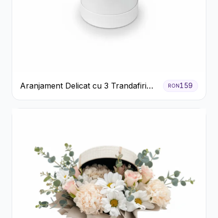
Aranjament Delicat cu 3 Trandafiri
159
RON
Roz în Cutie Albă