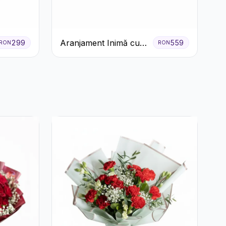
Aranjament Inimă cu
299
559
RON
RON
Trandafiri Roșii și
Ciocolată Ferrero
Rocher