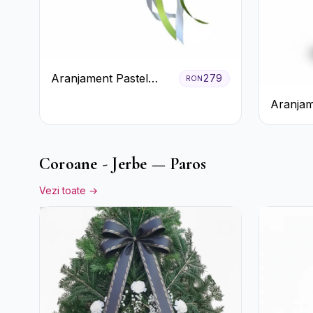
Aranjament Pastel
279
RON
Verde în Cutie Galben
Aranjam
Pal
Crizant
Rustică
Coroane - Jerbe — Paros
Vezi toate →