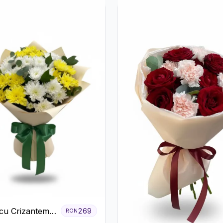
cu Crizanteme
269
RON
 Galbene