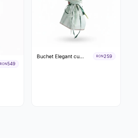
Buchet Elegant cu
259
RON
Garoafe Roșii și
549
RON
Floarea Miresei