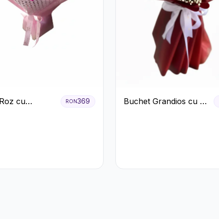
Roz cu
Buchet Grandios cu 25
369
RON
i și Gerbera
de Trandafiri Roșii