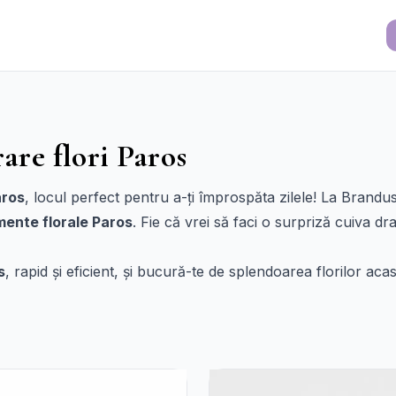
rare flori Paros
aros
, locul perfect pentru a-ți împrospăta zilele! La Bran
mente florale Paros
. Fie că vrei să faci o surpriză cuiva dr
s
, rapid și eficient, și bucură-te de splendoarea florilor a