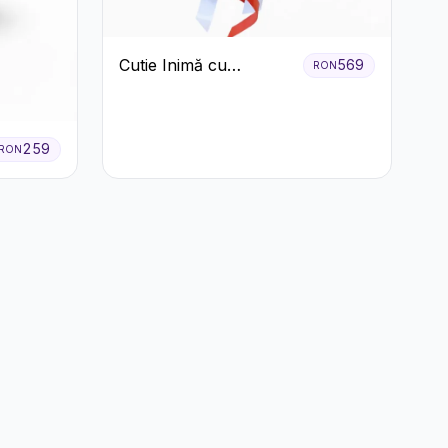
Cutie Inimă cu
569
RON
Trandafiri Roșii,
Crizanteme Albe și
Bomboane Raffaello
259
RON