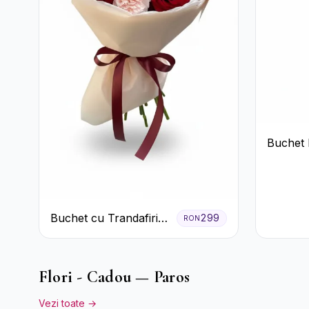
Buchet 
Tradafir
Buchet cu Trandafiri
299
RON
Roșii și Garoafe Roz
Pal
Flori - Cadou — Paros
Vezi toate →