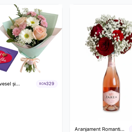
esel și
329
RON
ă
Aranjament Romantic