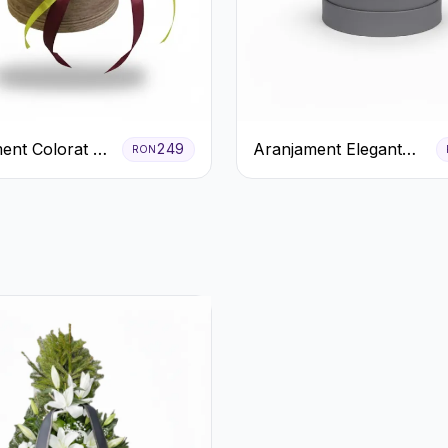
ent Colorat cu
Aranjament Elegant
249
RON
eme în Cutie
Alb-Verde în Cutie Gri