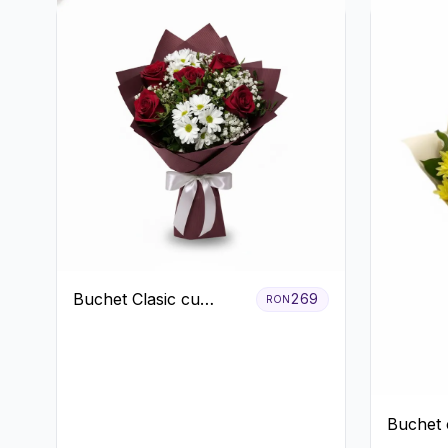
Buchet Clasic cu
269
RON
Trandafiri Roșii și
Crizanteme Albe
Buchet 
Albe și