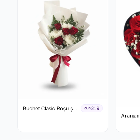
Buchet Clasic Roșu și
319
RON
Aranjam
Alb cu Crizanteme
Trandafi
Floarea