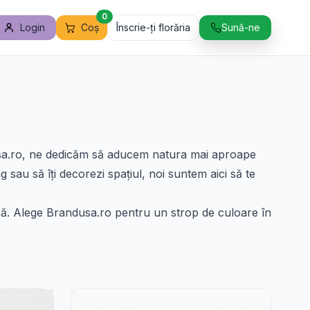
0
Login
Coș
Înscrie-ți florăria
Sună-ne
dusa.ro, ne dedicăm să aducem natura mai aproape
ag sau să îți decorezi spațiul, noi suntem aici să te
casă. Alege Brandusa.ro pentru un strop de culoare în