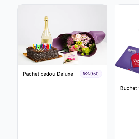
Pachet cadou Deluxe
950
RON
Buchet v
ciocolat