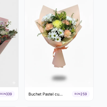
Buchet Pastel cu
339
259
RON
RON
Crizanteme și Garoafe