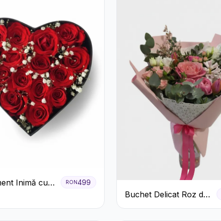
ent Inimă cu
499
RON
ri Roșii și
Buchet Delicat Roz de
 Miresei
primăvară