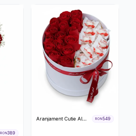
Aranjament Cutie Albă
549
RON
cu Trandafiri Roșii și
Raffaello
389
RON