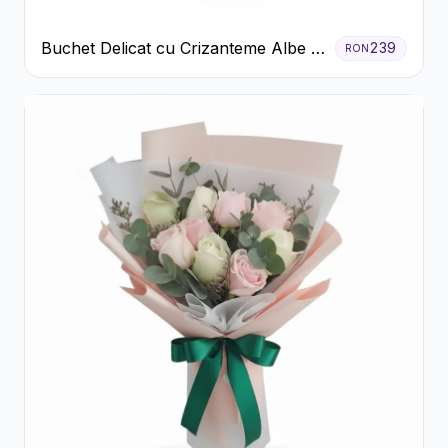
Buchet Delicat cu Crizanteme Albe și
239
RON
Mov