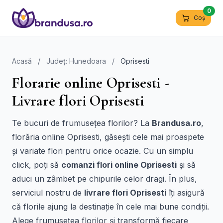
0
Coș
Acasă
/
Județ: Hunedoara
/
Oprisesti
Florarie online Oprisesti -
Livrare flori Oprisesti
Te bucuri de frumusețea florilor? La
Brandusa.ro
,
florăria online Oprisesti, găsești cele mai proaspete
și variate flori pentru orice ocazie. Cu un simplu
click, poți să
comanzi flori online Oprisesti
și să
aduci un zâmbet pe chipurile celor dragi. În plus,
serviciul nostru de
livrare flori Oprisesti
îți asigură
că florile ajung la destinație în cele mai bune condiții.
Alege frumusețea florilor și transformă fiecare