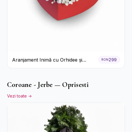
Aranjament Inimă cu Orhidee și
299
RON
Floarea Miresei
Coroane - Jerbe — Oprisesti
Vezi toate →