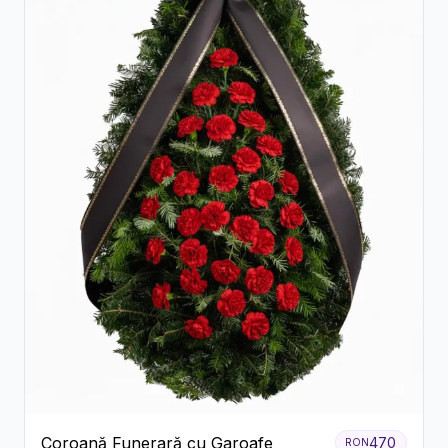
Coroană Funerară cu Garoafe
470
RON