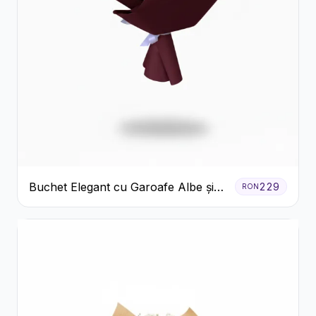
Buchet Elegant cu Garoafe Albe și
229
RON
Eucalipt