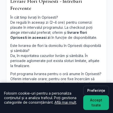
Livrare Flori Oprisesti - Intrebari
Frecvente
În cât timp livrați în Oprisesti?
De regulă în aceeași zi (2–4 ore) pentru comenzi
plasate în intervalul programului. La checkout poți
alege intervalul preferat; oferim și
livrare flori
Oprisesti in aceeasi zi
în funcție de disponibilitate.
Este livrarea de flori la domiciliu în Oprisesti disponibilă
și sâmbăta?
Da, în majoritatea cazurilor livrăm și sâmbăta. În
perioade aglomerate pot exista sloturi limitate, afișate
la finalizare.
Pot programa livrarea pentru o oră anume în Oprisesti?
Oferim intervale orare; pentru ore fixe încercăm să
acomodăm cererea, în funcție de traseul curierilor.
Preferințe
Pot adăuga un mesaj personalizat la buchet?
Folosim cookie-uri pentru a personaliza
Desigur. Felicitarea este inclusă; scrie mesajul dorit în
conținutul și a analiza traficul. Poți gestiona
Accept
câmpul dedicat, iar noi îl vom imprima lizibil. Realizăm și
categoriile de consimțământ.
Află mai mult
.
toate
aranjamente florale Oprisesti
personalizate, la
cerere.