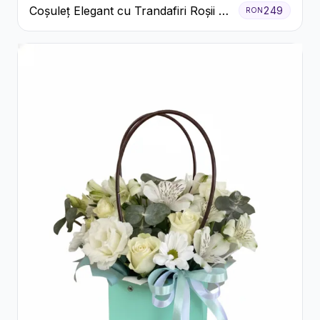
Coșuleț Elegant cu Trandafiri Roșii și
249
RON
Lisianthus Alb