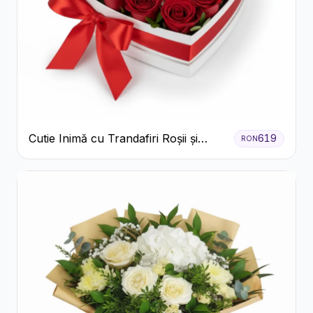
Cutie Inimă cu Trandafiri Roșii și
619
RON
Bomboane Raffaello