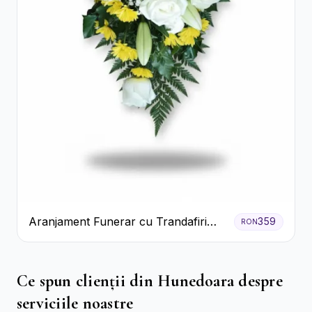
Aranjament Funerar cu Trandafiri
359
RON
Albi Crizanteme Galbene și Crini
Ce spun clienții din Hunedoara despre
serviciile noastre