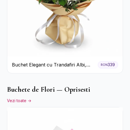
Buchet Elegant cu Trandafiri Albi,
339
RON
Hortensie și Crizanteme Crem
Buchete de Flori — Oprisesti
Vezi toate →