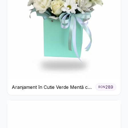
Aranjament în Cutie Verde Mentă cu
289
RON
Trandafiri și Alstroemeria