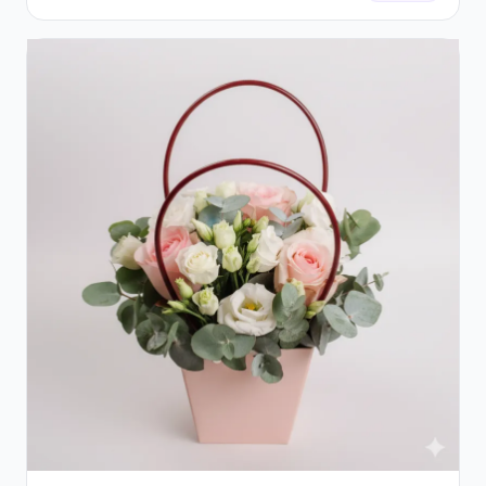
Gypsophila