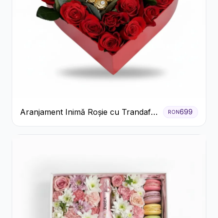
Aranjament Inimă Roșie cu Trandafiri
699
RON
și Ferrero Rocher Premium