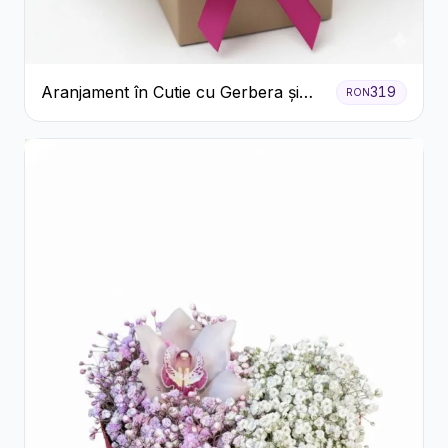
Aranjament în Cutie cu Gerbera și
319
RON
Trandafiri Roz