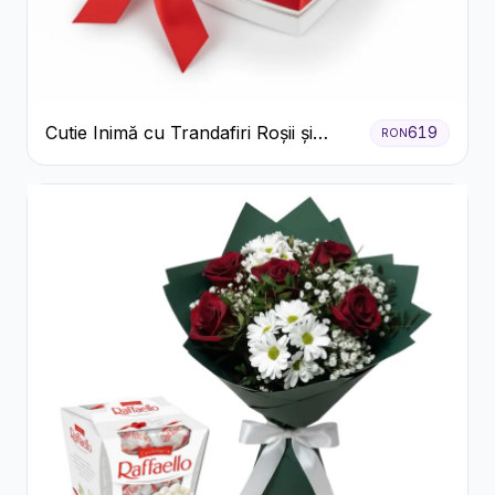
Cutie Inimă cu Trandafiri Roșii și
619
RON
Bomboane Raffaello