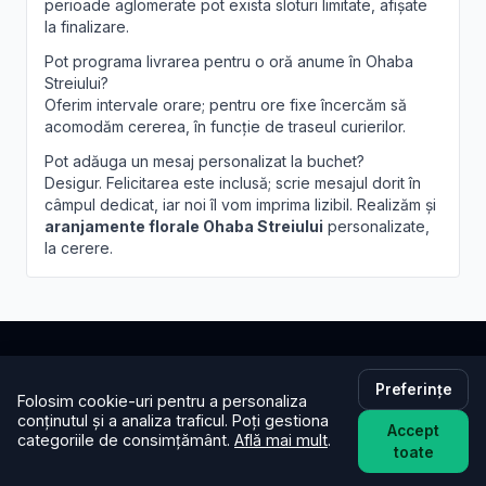
perioade aglomerate pot exista sloturi limitate, afișate
la finalizare.
Pot programa livrarea pentru o oră anume în Ohaba
Streiului?
Oferim intervale orare; pentru ore fixe încercăm să
acomodăm cererea, în funcție de traseul curierilor.
Pot adăuga un mesaj personalizat la buchet?
Desigur. Felicitarea este inclusă; scrie mesajul dorit în
câmpul dedicat, iar noi îl vom imprima lizibil. Realizăm și
aranjamente florale Ohaba Streiului
personalizate,
la cerere.
Brandusa.ro
Preferințe
Folosim cookie-uri pentru a personaliza
conținutul și a analiza traficul. Poți gestiona
Accept
Buchete cu emoție, aranjamente cu suflet. Comandă
categoriile de consimțământ.
Află mai mult
.
toate
online flori cu livrare în aceeași zi în toată țara.