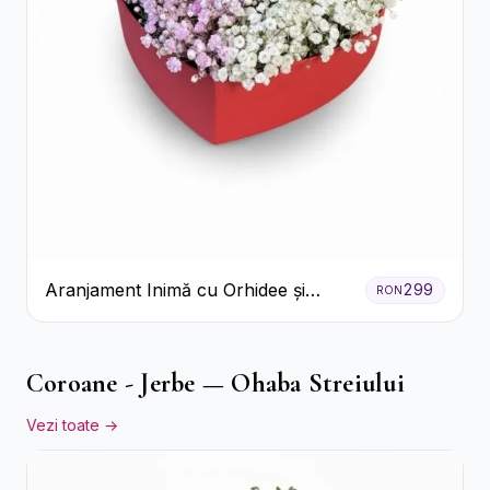
Aranjament Inimă cu Orhidee și
299
RON
Floarea Miresei
Coroane - Jerbe — Ohaba Streiului
Vezi toate →