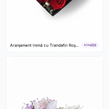
Aranjament Inimă cu Trandafiri Roșii
499
RON
și Floarea Miresei