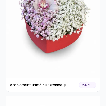
Aranjament Inimă cu Orhidee și
299
RON
Floarea Miresei