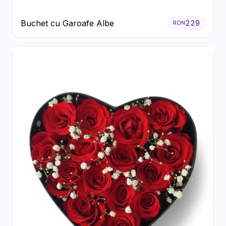
Buchet cu Garoafe Albe
229
RON