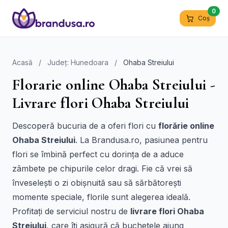
0
Coș
Acasă
/
Județ: Hunedoara
/
Ohaba Streiului
Florarie online Ohaba Streiului -
Livrare flori Ohaba Streiului
Descoperă bucuria de a oferi flori cu
florărie online
Ohaba Streiului
. La Brandusa.ro, pasiunea pentru
flori se îmbină perfect cu dorința de a aduce
zâmbete pe chipurile celor dragi. Fie că vrei să
înveselești o zi obișnuită sau să sărbătorești
momente speciale, florile sunt alegerea ideală.
Profitați de serviciul nostru de
livrare flori Ohaba
Streiului
, care îți asigură că buchetele ajung