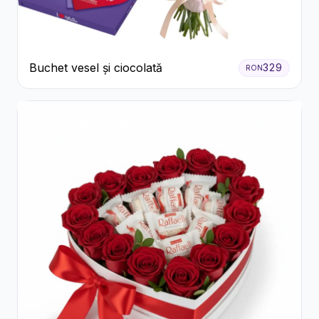
Buchet vesel și ciocolată
329
RON