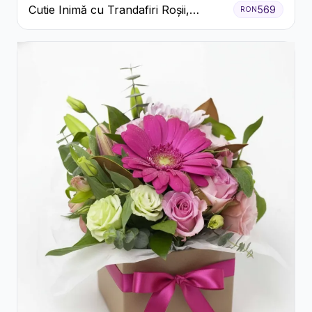
Cutie Inimă cu Trandafiri Roșii,
569
RON
Crizanteme Albe și Bomboane
Raffaello