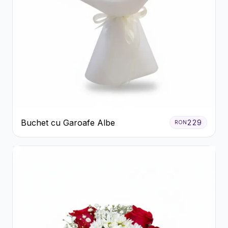
Buchet cu Garoafe Albe
229
RON