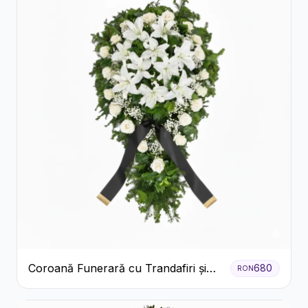
Coroană Funerară cu Trandafiri și
680
RON
Crini