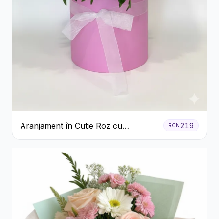
Aranjament în Cutie Roz cu
219
RON
Crizanteme Albe și Lila