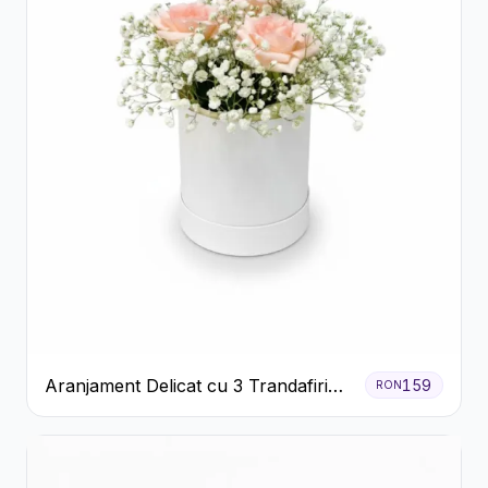
Aranjament Delicat cu 3 Trandafiri
159
RON
Roz în Cutie Albă