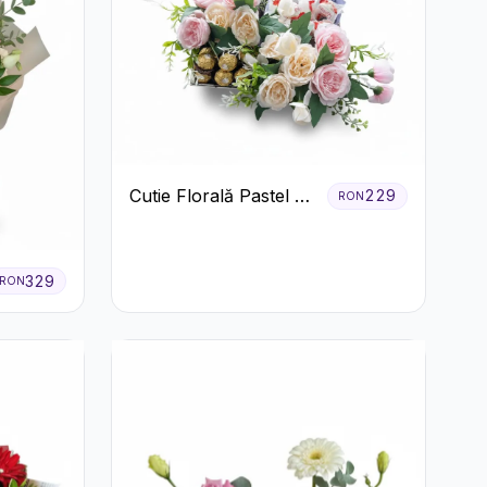
Cutie Florală Pastel cu
229
RON
Ferrero și Raffaello
329
RON