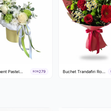
ent Pastel
Buchet Trandafiri Roșii
279
RON
n Cutie Galben
Gerbera și Verdeață