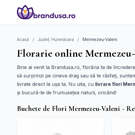
Acasă
/
Județ: Hunedoara
/
Mermezeu-Valeni
Florarie online Mermezeu-
Bine ai venit la Brandusa.ro, florăria ta de încreder
să surprinzi pe cineva drag sau să te răsfeți, suntem
livrate direct la ușa ta. Nu uita, cu
livrare flori Me
și bucură-te de frumusețea naturii, oricând!
Buchete de Flori Mermezeu-Valeni - R