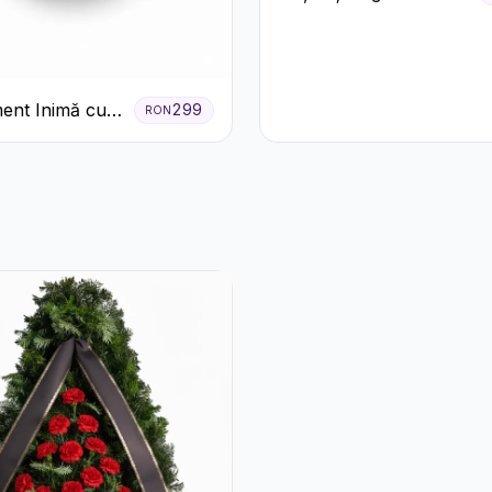
Trandafiri Roșii și
Lisianthus Alb
ent Inimă cu
299
RON
 și Floarea