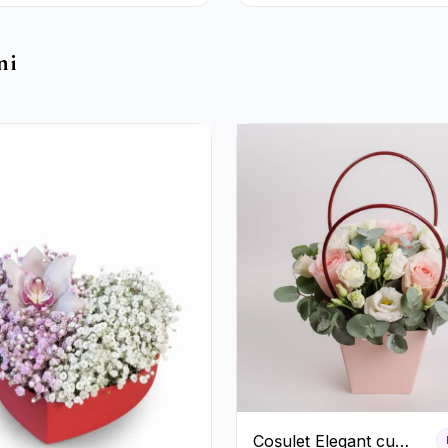
ri Roșii și
e Raffaello
ni
Coșuleț Elegant cu