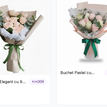
Buchet Pastel cu
Trandafiri Roz și Albi
Elegant cu 9
309
RON
iri Roz