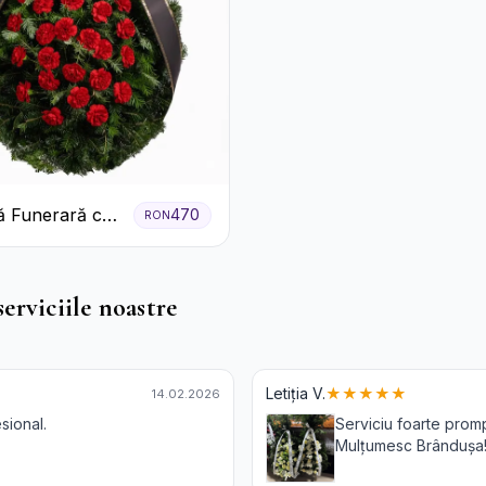
 Funerară cu
470
RON
e
erviciile noastre
Letiția V.
★★★★★
14.02.2026
sional.
Serviciu foarte promp
Mulțumesc Brândușa