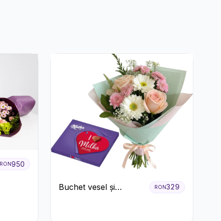
Crizanteme Albe
950
RON
Buchet vesel și
329
RON
ciocolată