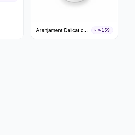
Aranjament Delicat cu
159
RON
3 Trandafiri Roz în
Cutie Albă