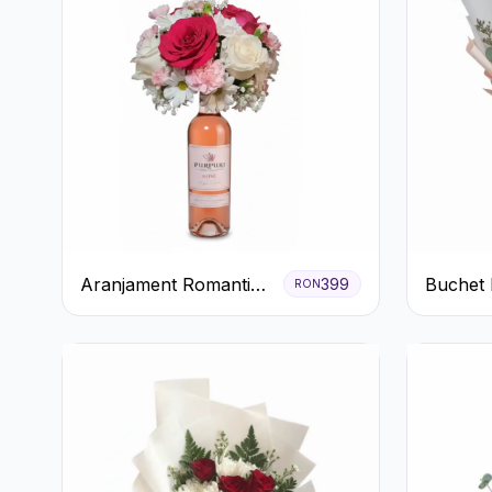
Aranjament Romantic
Buchet 
399
RON
cu Vin roze si Flori
Trandafi
pastel