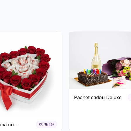
Pachet cadou Deluxe
nimă cu
619
RON