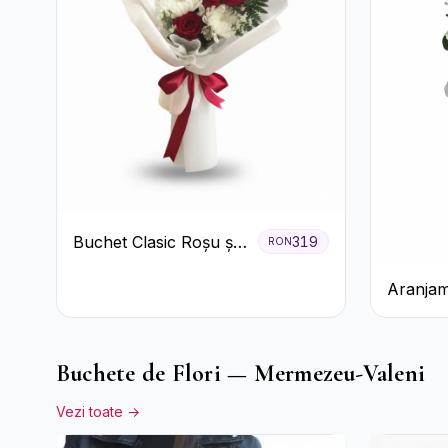
Buchet Clasic Roșu și
319
RON
Alb cu Crizanteme
Aranjam
Verde î
Pal
Buchete de Flori — Mermezeu-Valeni
Vezi toate →