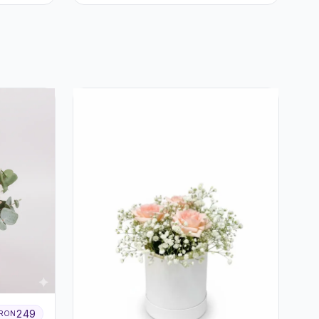
249
RON