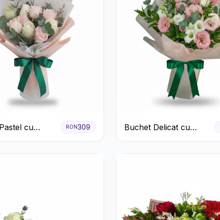
Pastel cu
Buchet Delicat cu
309
RON
ri Roz și Albi
Lisianthus Alb și Roz