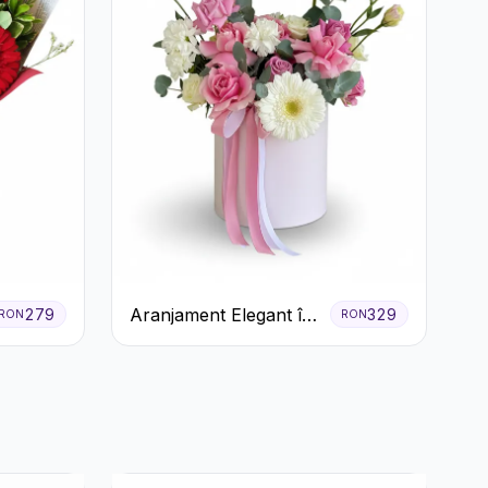
Aranjament Elegant în
279
329
RON
RON
Cutie Roz cu Trandafiri
și Gerbera