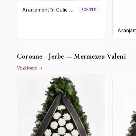
Aranjament în Cutie cu
319
RON
Gerbera și Trandafiri
Roz
Aranjam
Orhidee
Miresei
Coroane - Jerbe — Mermezeu-Valeni
Vezi toate →