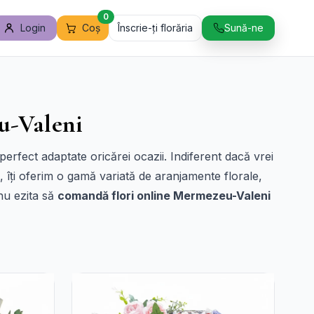
0
Login
Coș
Înscrie-ți florăria
Sună-ne
u-Valeni
perfect adaptate oricărei ocazii. Indiferent dacă vrei
, îți oferim o gamă variată de aranjamente florale,
 nu ezita să
comandă flori online Mermezeu-Valeni