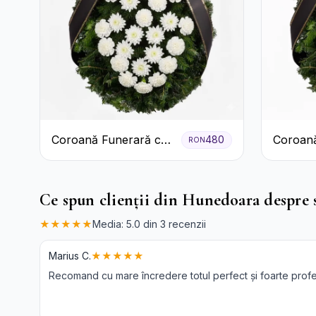
Coroană Funerară cu
Coroană
480
RON
Garoafe Albe și
Garoaf
Crizanteme
Ce spun clienții din Hunedoara despre s
★★★★★
Media: 5.0 din 3 recenzii
Marius C.
★★★★★
Recomand cu mare încredere totul perfect și foarte profe