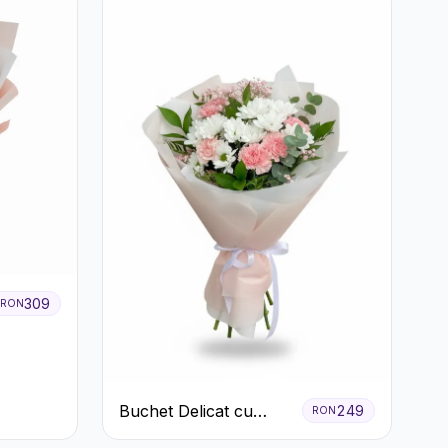
309
RON
Buchet Delicat cu
249
RON
Garoafe Roz și