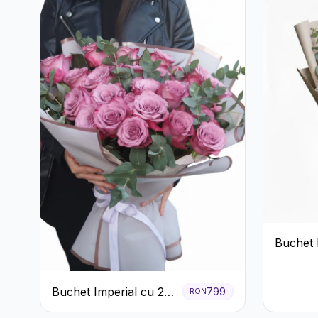
Buchet 
Trandaf
Buchet Imperial cu 25
799
RON
Trandafiri