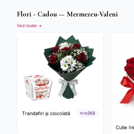
Flori - Cadou — Mermezeu-Valeni
Vezi toate →
Trandafiri și ciocolată
369
RON
Cutie I