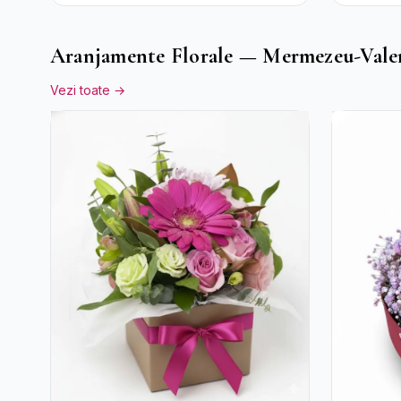
Trandafi
Bomboan
Aranjamente Florale — Mermezeu-Vale
Vezi toate →