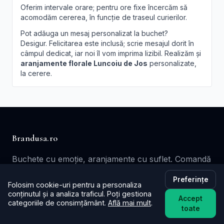
Oferim intervale orare; pentru ore fixe încercăm să
acomodăm cererea, în funcție de traseul curierilor.
Pot adăuga un mesaj personalizat la buchet?
Desigur. Felicitarea este inclusă; scrie mesajul dorit în
câmpul dedicat, iar noi îl vom imprima lizibil. Realizăm și
aranjamente florale Luncoiu de Jos
personalizate,
la cerere.
Brandusa.ro
Buchete cu emoție, aranjamente cu suflet. Comandă
online flori cu livrare în aceeași zi în toată țara.
Preferințe
Folosim cookie-uri pentru a personaliza
📞
+40753621077
conținutul și a analiza traficul. Poți gestiona
Accept
categoriile de consimțământ.
Află mai mult
.
✉️ contact@brandusa.ro
toate