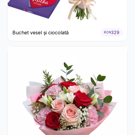
Buchet vesel și ciocolată
329
RON