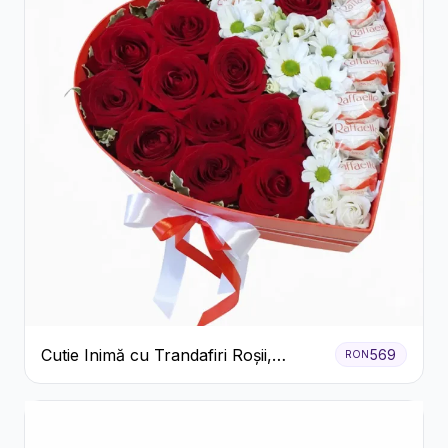
Cutie Inimă cu Trandafiri Roșii,
569
RON
Crizanteme Albe și Bomboane
Raffaello