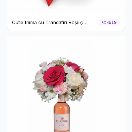
Cutie Inimă cu Trandafiri Roșii și
619
RON
Bomboane Raffaello