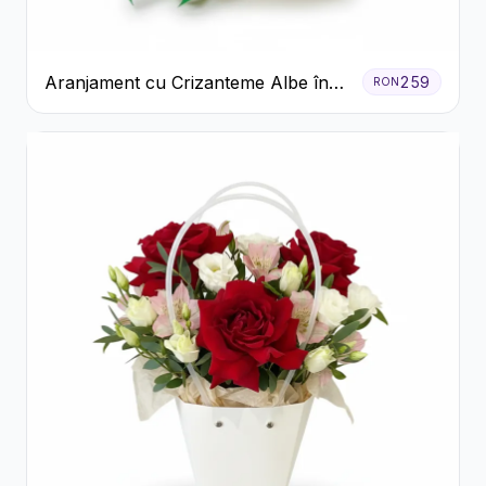
Aranjament cu Crizanteme Albe în
259
RON
Cutie Galbenă