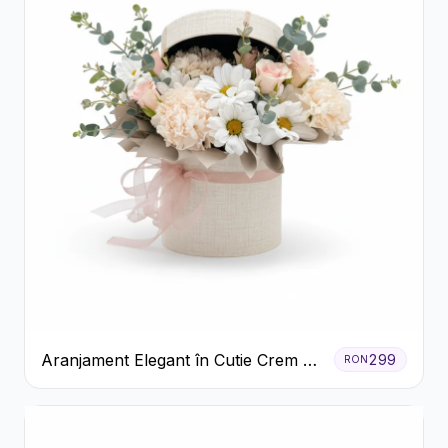
Aranjament Elegant în Cutie Crem cu
299
RON
Crizanteme și Trandafiri