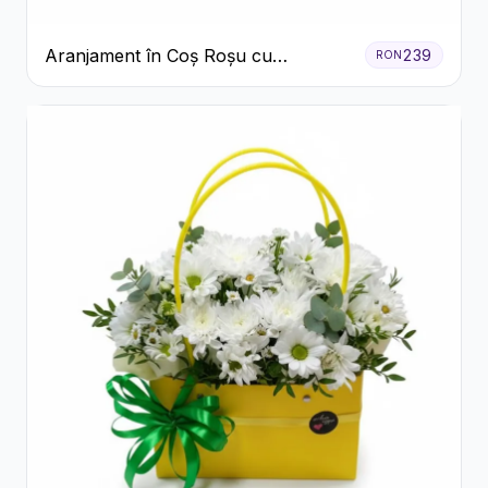
Aranjament în Coș Roșu cu
239
RON
Trandafiri și Crizanteme Albe