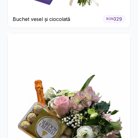
Buchet vesel și ciocolată
329
RON