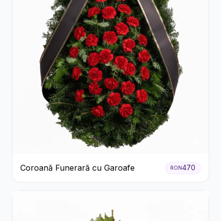
Coroană Funerară cu Garoafe
470
RON