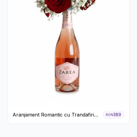
Aranjament Romantic cu Trandafiri
389
RON
Roșii și Șampanie rose