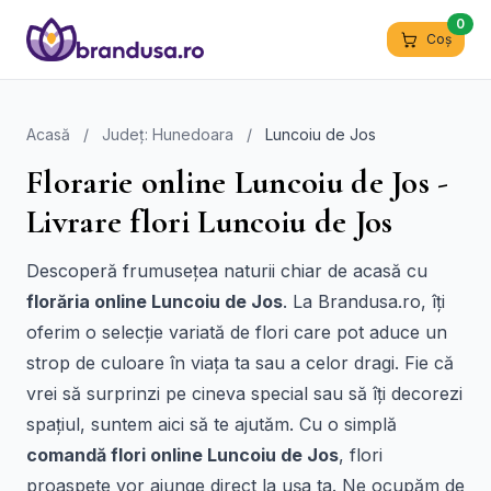
0
Coș
Acasă
/
Județ: Hunedoara
/
Luncoiu de Jos
Florarie online Luncoiu de Jos -
Livrare flori Luncoiu de Jos
Descoperă frumusețea naturii chiar de acasă cu
florăria online Luncoiu de Jos
. La Brandusa.ro, îți
oferim o selecție variată de flori care pot aduce un
strop de culoare în viața ta sau a celor dragi. Fie că
vrei să surprinzi pe cineva special sau să îți decorezi
spațiul, suntem aici să te ajutăm. Cu o simplă
comandă flori online Luncoiu de Jos
, flori
proaspete vor ajunge direct la ușa ta. Ne ocupăm de