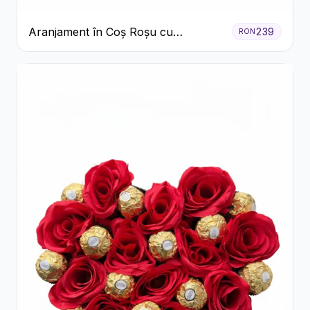
Aranjament în Coș Roșu cu
239
RON
Trandafiri și Crizanteme Albe