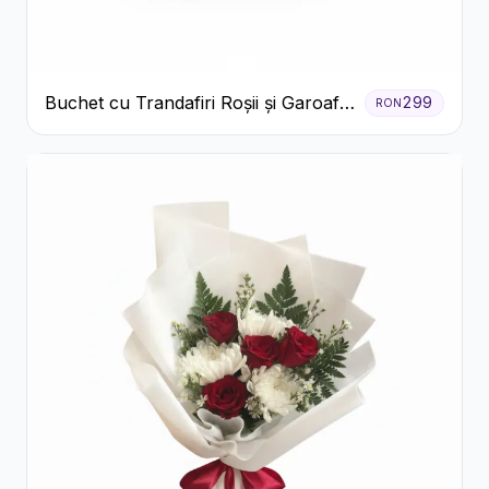
Buchet cu Trandafiri Roșii și Garoafe
299
RON
Roz Pal