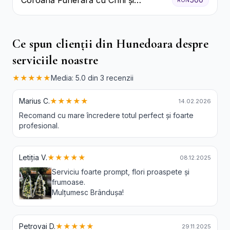
Coroană Funerară cu Crini și
Garoafe Albe
Ce spun clienții din Hunedoara despre
serviciile noastre
★★★★★
Media: 5.0 din 3 recenzii
Marius C.
★★★★★
14.02.2026
Recomand cu mare încredere totul perfect și foarte
profesional.
Letiția V.
★★★★★
08.12.2025
Serviciu foarte prompt, flori proaspete și
frumoase.
Mulțumesc Brândușa!
Petrovai D.
★★★★★
29.11.2025