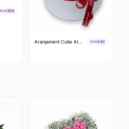
389
RON
Aranjament Cutie Albă
549
RON
cu Trandafiri Roșii și
Raffaello