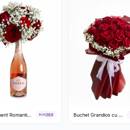
ent Romantic
Buchet Grandios cu 25
389
RON
afiri Roșii și
de Trandafiri Roșii
e rose