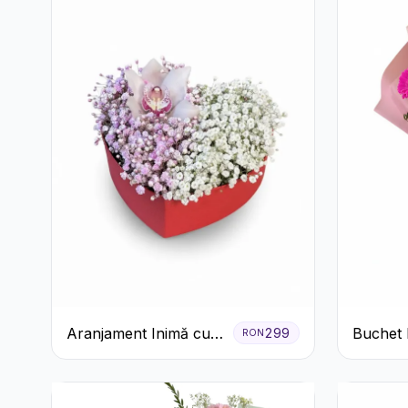
Aranjament Inimă cu
Buchet 
299
RON
Orhidee și Floarea
Tradafir
Miresei