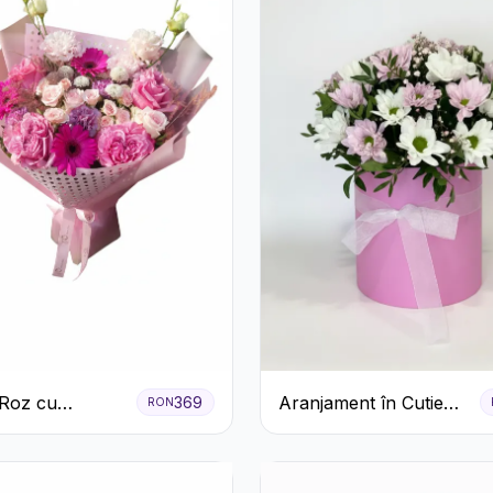
Roz cu
Aranjament în Cutie
369
RON
i și Gerbera
Roz cu Crizanteme
Albe și Lila