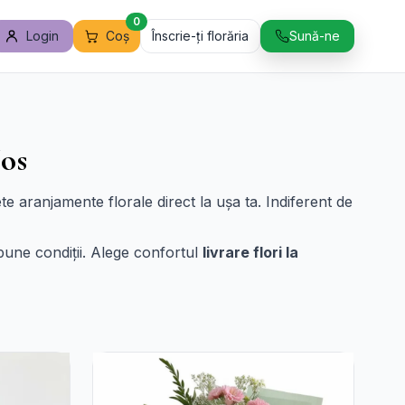
0
Login
Coș
Înscrie-ți florăria
Sună-ne
Jos
e aranjamente florale direct la ușa ta. Indiferent de
bune condiții. Alege confortul
livrare flori la