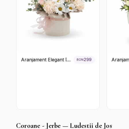
Aranjament Elegant în
Aranjam
299
RON
Cutie Crem cu
Albă cu 
Crizanteme și
Roșii și
Trandafiri
Coroane - Jerbe — Ludestii de Jos