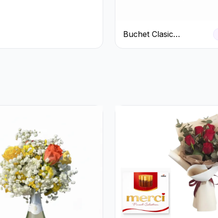
e și
teme Crem
Buchet Clasic
Trandafiri Roșii și
Eucalipt