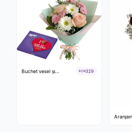
Buchet vesel și
329
RON
ciocolată
Aranjam
cu Trand
Șampani