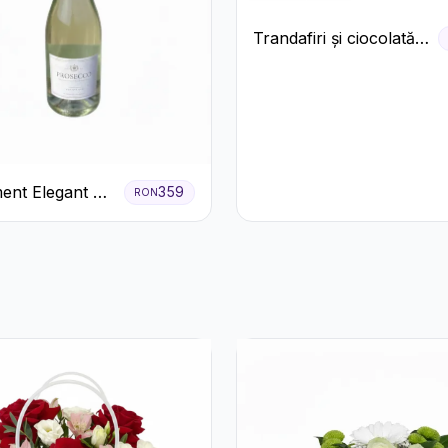
Trandafiri și ciocolată
premium
ent Elegant cu
359
RON
 și Flori
.