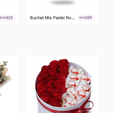
Buchet Mix Pastel Roz
319
339
RON
RON
și Alb