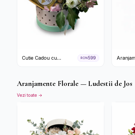
Cutie Cadou cu
Aranjam
599
RON
Prosecco Mionetto
Prosecco
Ferrero Rocher și Flori
Galbene
Pastelate
Aranjamente Florale — Ludestii de Jos
Vezi toate →