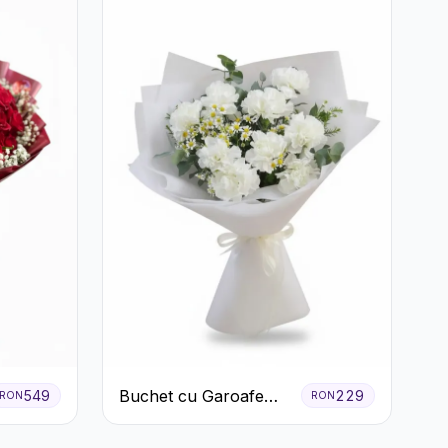
Buchet cu Garoafe
549
229
RON
RON
Albe