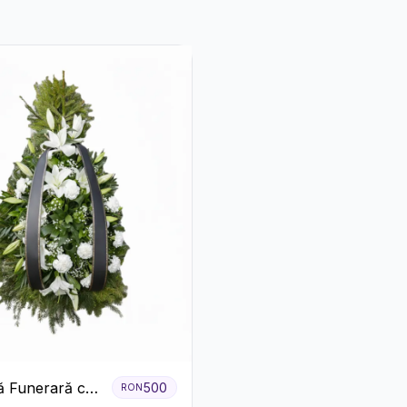
 Funerară cu
500
RON