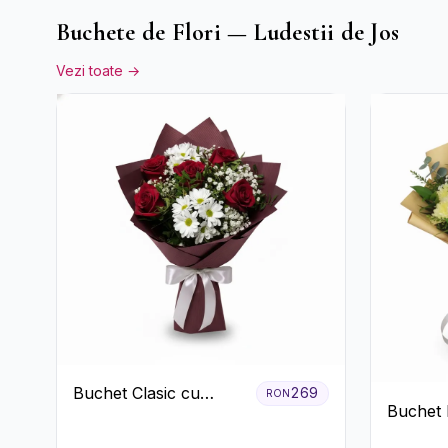
Buchete de Flori — Ludestii de Jos
Vezi toate →
Buchet Clasic cu
269
RON
Buchet 
Trandafiri Roșii și
Trandafi
Crizanteme Albe