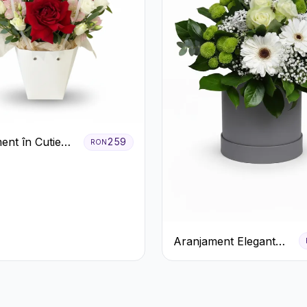
ent în Cutie
259
RON
Trandafiri
 Lisianthus
Aranjament Elegant
Alb-Verde în Cutie Gri