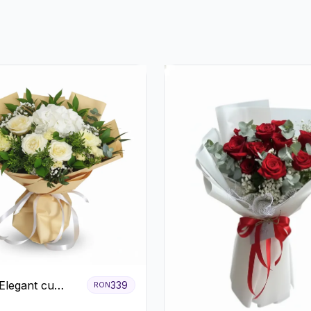
Elegant cu
339
RON
ri Albi,