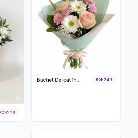
Buchet Delicat în
249
RON
Nuanțe Pastel cu
Trandafiri și
Crizanteme Roz
219
RON