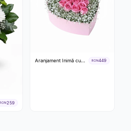
Aranjament Inimă cu
449
RON
Trandafiri Roz și
Gypsophila Albă
259
RON