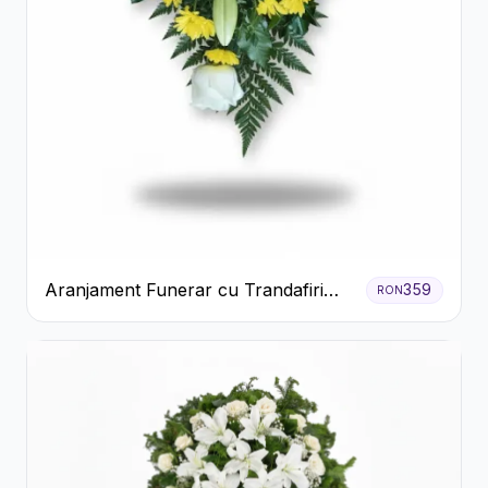
Aranjament Funerar cu Trandafiri
359
RON
Albi Crizanteme Galbene și Crini