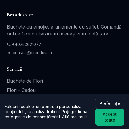
Brandusa.ro
Buchete cu emoție, aranjamente cu suflet. Comandă
online flori cu livrare în aceeași zi în toată țara.
📞
+40753621077
✉️ contact@brandusa.ro
Servicii
Buchete de Flori
Flori - Cadou
Aranjamente Florale
Preferințe
Folosim cookie-uri pentru a personaliza
Coroane - Jerbe
conținutul și a analiza traficul. Poți gestiona
Accept
categoriile de consimțământ.
Află mai mult
.
Cutii Cadou
toate