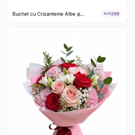
Buchet cu Crizanteme Albe și
269
RON
Galbene