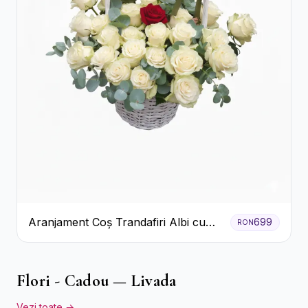
Aranjament Coș Trandafiri Albi cu
699
RON
Accent Roșu
Flori - Cadou — Livada
Vezi toate →