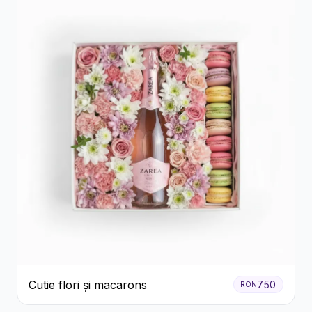
Cutie flori și macarons
750
RON