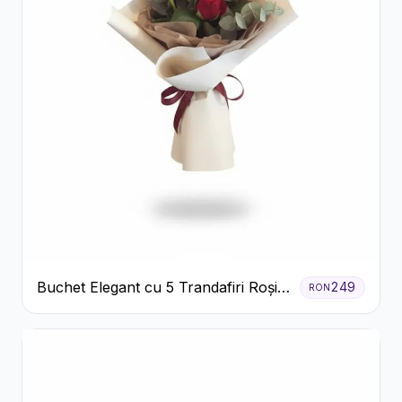
Buchet Elegant cu 5 Trandafiri Roșii
249
RON
și Eucalipt