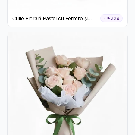
Cutie Florală Pastel cu Ferrero și
229
RON
Raffaello