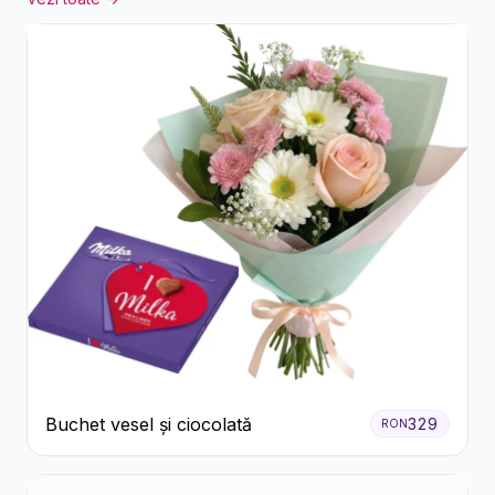
Buchet vesel și ciocolată
329
RON