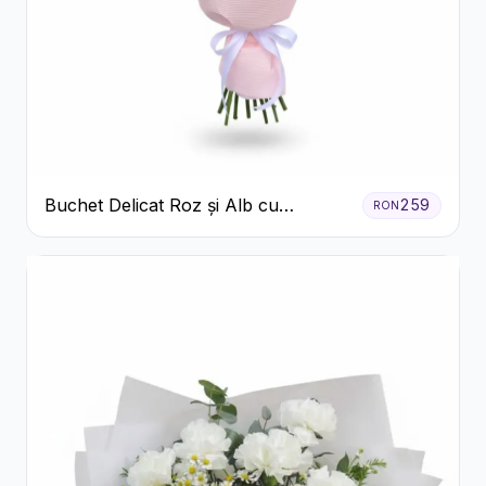
Buchet Delicat Roz și Alb cu
259
RON
Trandafiri și Lisianthus