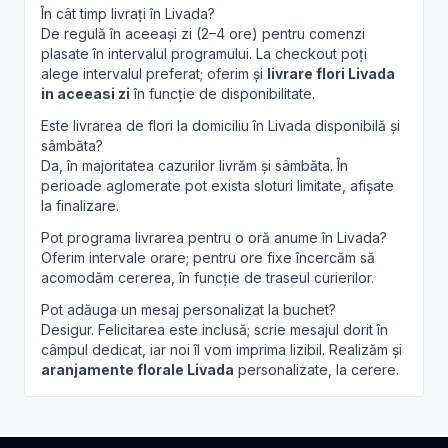
În cât timp livrați în Livada?
De regulă în aceeași zi (2–4 ore) pentru comenzi
plasate în intervalul programului. La checkout poți
alege intervalul preferat; oferim și
livrare flori Livada
in aceeasi zi
în funcție de disponibilitate.
Este livrarea de flori la domiciliu în Livada disponibilă și
sâmbăta?
Da, în majoritatea cazurilor livrăm și sâmbăta. În
perioade aglomerate pot exista sloturi limitate, afișate
la finalizare.
Pot programa livrarea pentru o oră anume în Livada?
Oferim intervale orare; pentru ore fixe încercăm să
acomodăm cererea, în funcție de traseul curierilor.
Pot adăuga un mesaj personalizat la buchet?
Desigur. Felicitarea este inclusă; scrie mesajul dorit în
câmpul dedicat, iar noi îl vom imprima lizibil. Realizăm și
aranjamente florale Livada
personalizate, la cerere.