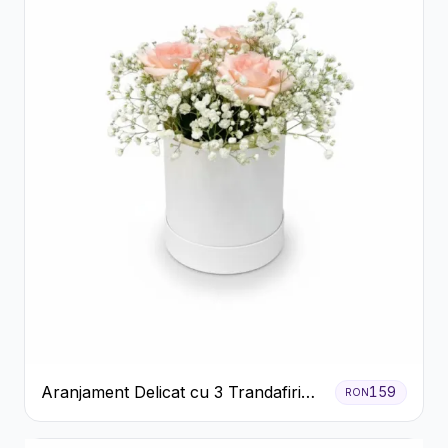
Aranjament Delicat cu 3 Trandafiri
159
RON
Roz în Cutie Albă