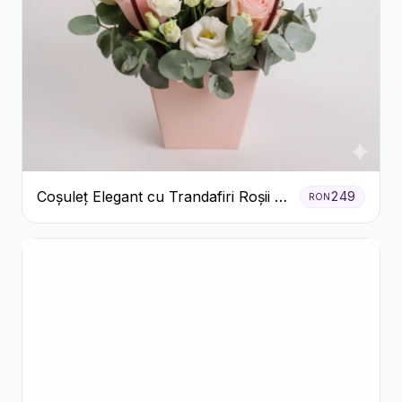
Coșuleț Elegant cu Trandafiri Roșii și
249
RON
Lisianthus Alb