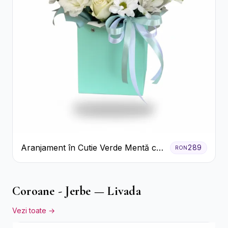
Aranjament în Cutie Verde Mentă cu
289
RON
Trandafiri și Alstroemeria
Coroane - Jerbe — Livada
Vezi toate →