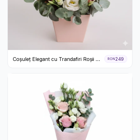
Coșuleț Elegant cu Trandafiri Roșii și
249
RON
Lisianthus Alb