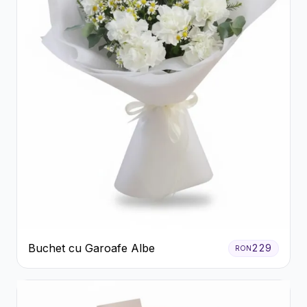
Buchet cu Garoafe Albe
229
RON