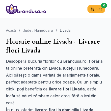
0
Coș
Acasă
/
Județ: Hunedoara
/
Livada
Florarie online Livada - Livrare
flori Livada
Descoperă bucuria florilor cu Brandusa.ro, florăria
ta online preferată din Livada, județul Hunedoara.
Aici găsești o gamă variată de aranjamente florale,
perfect adaptate pentru orice ocazie. Cu un simplu
click, poți beneficia de
livrare flori Livada
, astfel
încât să aduci zâmbete celor dragi fără a ieși din
casă.
În plus, oferim
livrare flori la domiciliu Livada