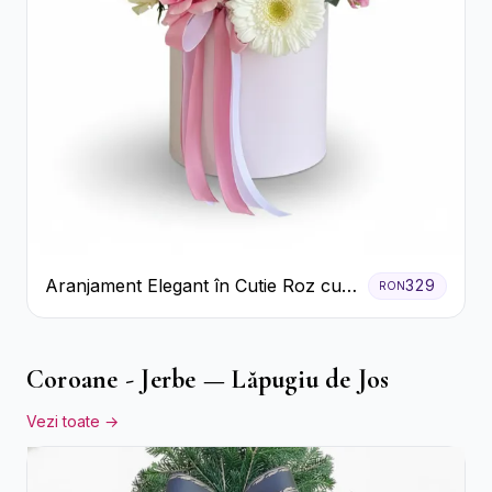
Aranjament Elegant în Cutie Roz cu
329
RON
Trandafiri și Gerbera
Coroane - Jerbe — Lăpugiu de Jos
Vezi toate →