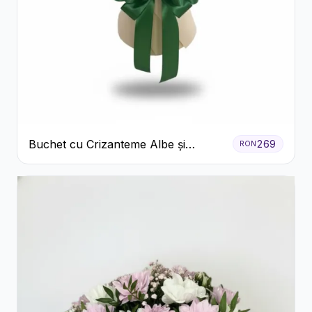
Buchet cu Crizanteme Albe și
269
RON
Galbene