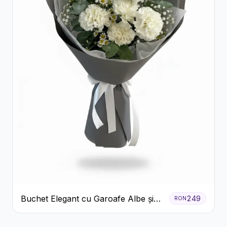
Buchet Elegant cu Garoafe Albe și
249
RON
Eucalipt