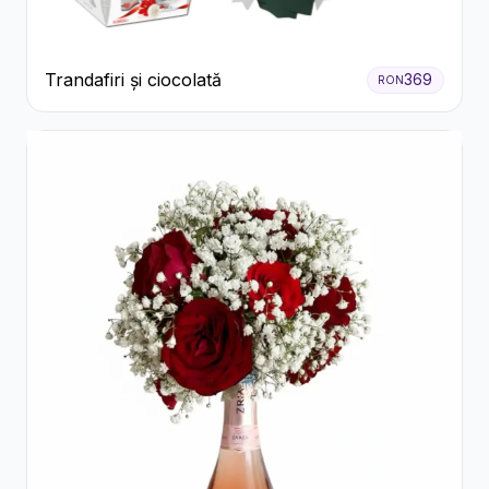
Trandafiri și ciocolată
369
RON