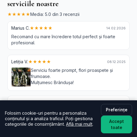
serviciile noastre
★★★★★
Media: 5.0 din 3 recenzii
Marius C.
★★★★★
14.02.2026
Recomand cu mare încredere totul perfect și foarte
profesional.
Letiția V.
★★★★★
08.12.2025
Serviciu foarte prompt, flori proaspete și
frumoase.
Mulțumesc Brândușa!
Petrovai D.
★★★★★
29.11.2025
Preferințe
Am rămas foarte mulțumit tratamentul dumneavoastră
Folosim cookie-uri pentru a personaliza
siguranță o să apelez și următoarele dăți
conținutul și a analiza traficul. Poți gestiona
Accept
categoriile de consimțământ.
Află mai mult
.
toate