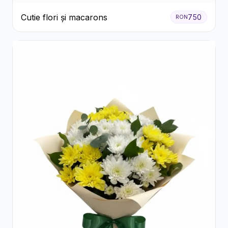
Cutie flori și macarons
750
RON