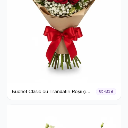
Buchet Clasic cu Trandafiri Roșii și
319
RON
Gypsophila