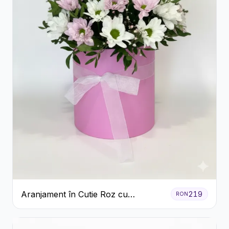
Aranjament în Cutie Roz cu
219
RON
Crizanteme Albe și Lila