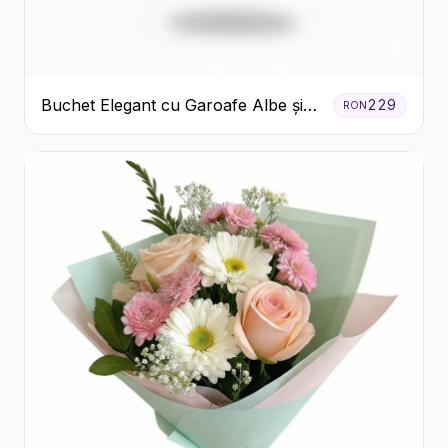
Buchet Elegant cu Garoafe Albe și
229
RON
Eucalipt