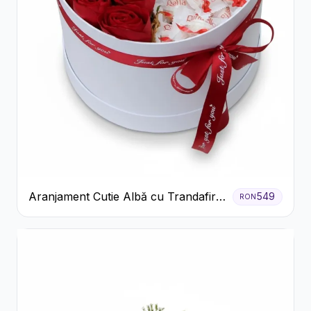
Aranjament Cutie Albă cu Trandafiri
549
RON
Roșii și Raffaello