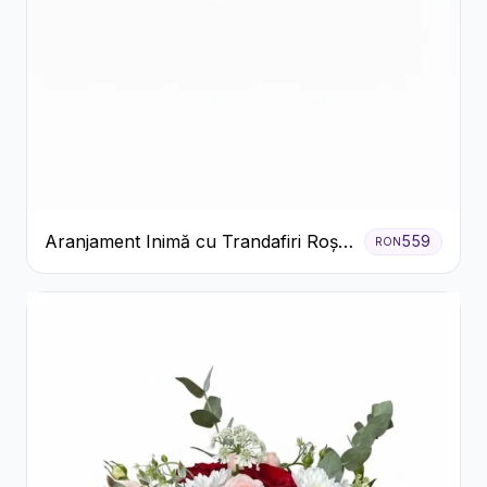
Aranjament Inimă cu Trandafiri Roșii
559
RON
și Ciocolată Ferrero Rocher