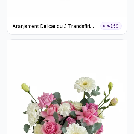
Aranjament Delicat cu 3 Trandafiri
159
RON
Roz în Cutie Albă