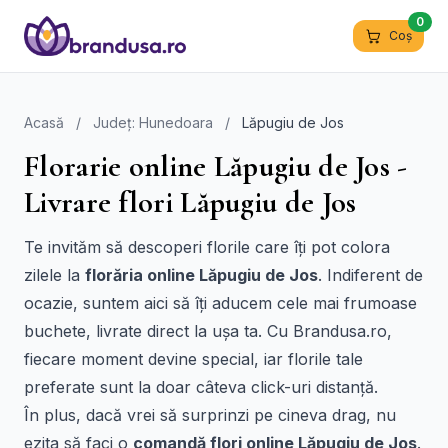
0
Coș
Acasă
/
Județ: Hunedoara
/
Lăpugiu de Jos
Florarie online Lăpugiu de Jos -
Livrare flori Lăpugiu de Jos
Te invităm să descoperi florile care îți pot colora
zilele la
florăria online Lăpugiu de Jos
. Indiferent de
ocazie, suntem aici să îți aducem cele mai frumoase
buchete, livrate direct la ușa ta. Cu Brandusa.ro,
fiecare moment devine special, iar florile tale
preferate sunt la doar câteva click-uri distanță.
În plus, dacă vrei să surprinzi pe cineva drag, nu
ezita să faci o
comandă flori online Lăpugiu de Jos
.