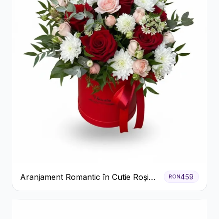
Aranjament Romantic în Cutie Roșie
459
RON
cu Trandafiri și Crizanteme