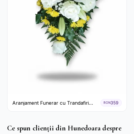
Aranjament Funerar cu Trandafiri
359
RON
Albi Crizanteme Galbene și Crini
Ce spun clienții din Hunedoara despre