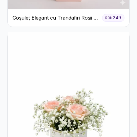
Coșuleț Elegant cu Trandafiri Roșii și
249
RON
Lisianthus Alb