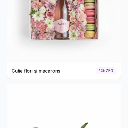
Cutie flori și macarons
750
RON