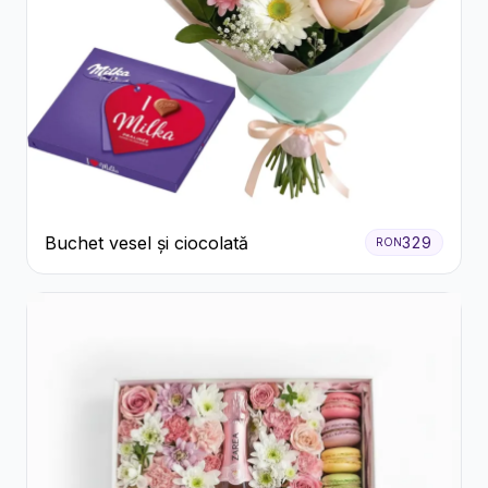
Buchet vesel și ciocolată
329
RON