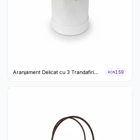
Aranjament Delicat cu 3 Trandafiri
159
RON
Roz în Cutie Albă