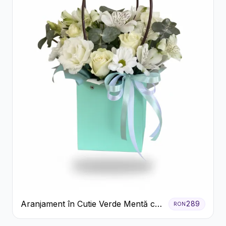
Aranjament în Cutie Verde Mentă cu
289
RON
Trandafiri și Alstroemeria