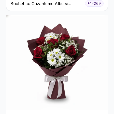
Buchet cu Crizanteme Albe și
269
RON
Galbene