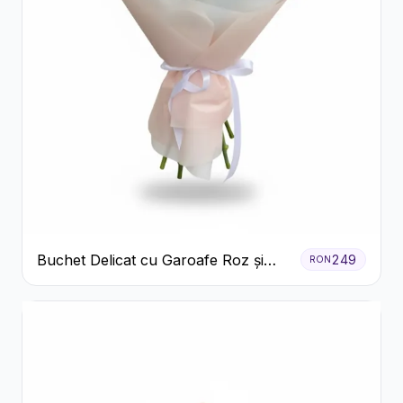
Buchet Delicat cu Garoafe Roz și
249
RON
Crizanteme Albe