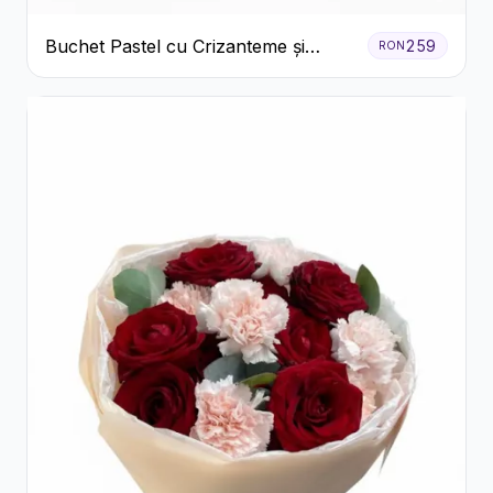
Buchet Pastel cu Crizanteme și
259
RON
Garoafe