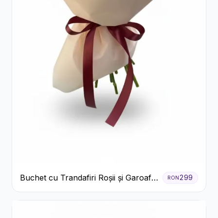
Buchet cu Trandafiri Roșii și Garoafe
299
RON
Roz Pal