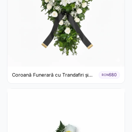
Coroană Funerară cu Trandafiri și
680
RON
Crini