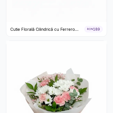
Cutie Florală Cilindrică cu Ferrero
189
RON
Rocher și Trandafiri Pastel