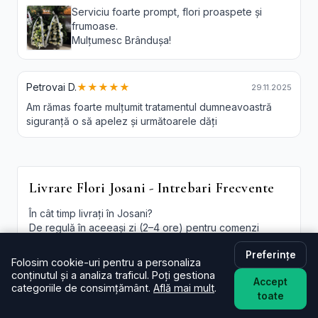
Serviciu foarte prompt, flori proaspete și
frumoase.
Mulțumesc Brândușa!
Petrovai D.
★★★★★
29.11.2025
Am rămas foarte mulțumit tratamentul dumneavoastră
siguranță o să apelez și următoarele dăți
Livrare Flori Josani - Intrebari Frecvente
În cât timp livrați în Josani?
De regulă în aceeași zi (2–4 ore) pentru comenzi
plasate în intervalul programului. La checkout poți
Preferințe
alege intervalul preferat; oferim și
livrare flori Josani
Folosim cookie-uri pentru a personaliza
in aceeasi zi
în funcție de disponibilitate.
conținutul și a analiza traficul. Poți gestiona
Accept
categoriile de consimțământ.
Află mai mult
.
Este livrarea de flori la domiciliu în Josani disponibilă și
toate
sâmbăta?