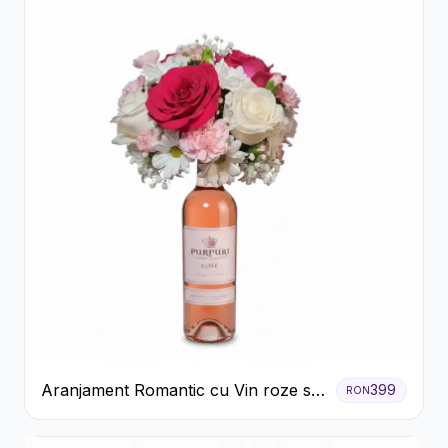
Aranjament Romantic cu Vin roze si
399
RON
Flori pastel