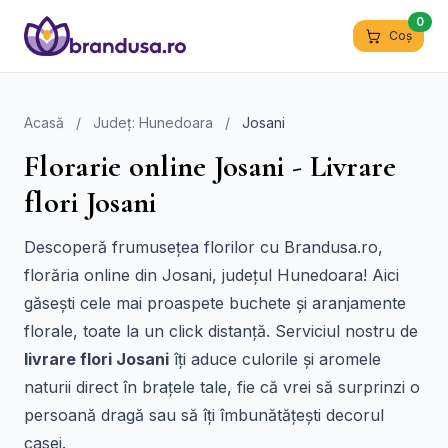
0
Coș
Acasă
/
Județ: Hunedoara
/
Josani
Florarie online Josani - Livrare
flori Josani
Descoperă frumusețea florilor cu Brandusa.ro,
florăria online din Josani, județul Hunedoara! Aici
găsești cele mai proaspete buchete și aranjamente
florale, toate la un click distanță. Serviciul nostru de
livrare flori Josani
îți aduce culorile și aromele
naturii direct în brațele tale, fie că vrei să surprinzi o
persoană dragă sau să îți îmbunătățești decorul
casei.