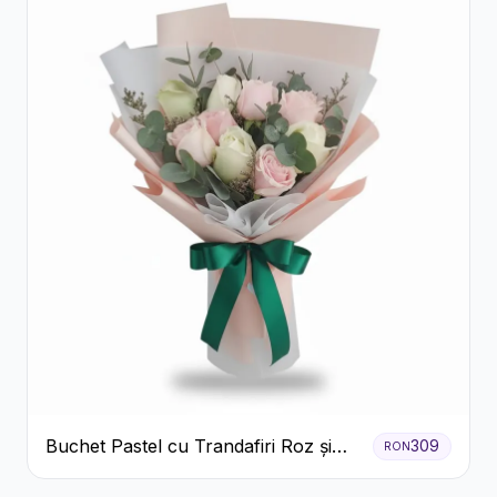
Buchet Pastel cu Trandafiri Roz și
309
RON
Albi