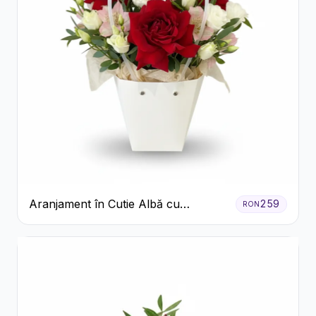
Aranjament în Cutie Albă cu
259
RON
Trandafiri Roșii și Lisianthus