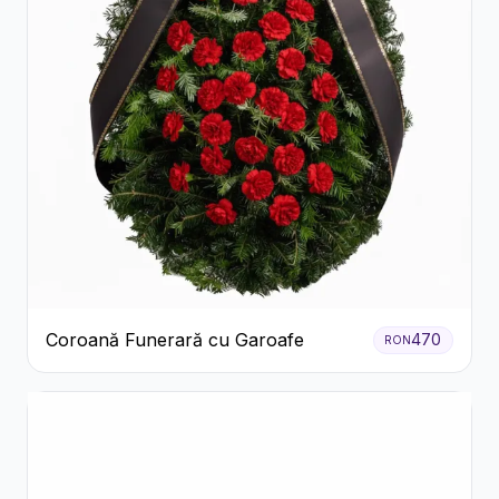
Coroană Funerară cu Garoafe
470
RON