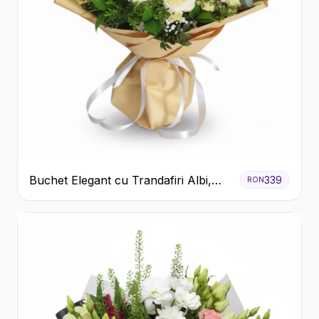
Buchet Elegant cu Trandafiri Albi,
339
RON
Hortensie și Crizanteme Crem