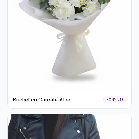
Buchet cu Garoafe Albe
229
RON