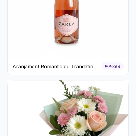
Aranjament Romantic cu Trandafiri
389
RON
Roșii și Șampanie rose