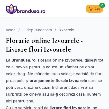
0
Coș
Acasă
/
Județ: Hunedoara
/
Izvoarele
Florarie online Izvoarele -
Livrare flori Izvoarele
La
Brandusa.ro
, florăria online Izvoarele, găsești tot
ce ai nevoie pentru a aduce un zâmbet pe chipul
celor dragi. Ne mândrim cu o selecție variată de flori
proaspete și
aranjamente florale Izvoarele
care se
potrivesc oricărei ocazii. Indiferent dacă vrei să
surprinzi pe cineva sau să-ți decorezi casa, suntem
aici pentru tine.
Cu un serviciu rapid de
livrare flori Izvoarele
, ne