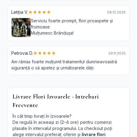
Letiția V.
★★★★★
08.12.2025
Serviciu foarte prompt, flori proaspete și
frumoase.
Mulțumesc Brândușa!
Petrovai D.
★★★★★
29.11.2025
Am rămas foarte mulțumit tratamentul dumneavoastră
siguranță o să apelez și următoarele dăți
Livrare Flori Izvoarele - Intrebari
Frecvente
În cât timp livrați în Izvoarele?
De regulă în aceeași zi (2–4 ore) pentru comenzi
plasate în intervalul programului. La checkout poți
alege intervalul preferat; oferim și
livrare flori