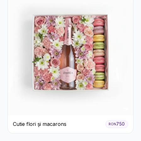
Cutie flori și macarons
750
RON