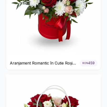
Aranjament Romantic în Cutie Roșie
459
RON
cu Trandafiri și Crizanteme