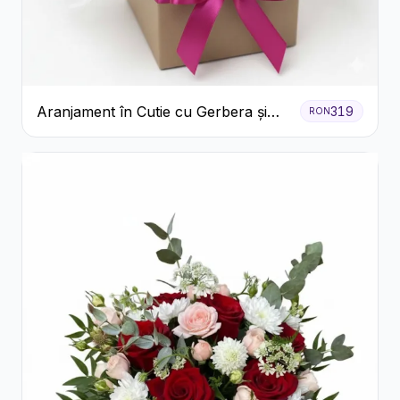
Aranjament în Cutie cu Gerbera și
319
RON
Trandafiri Roz