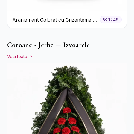
Aranjament Colorat cu Crizanteme în
249
RON
Cutie Rustică
Coroane - Jerbe — Izvoarele
Vezi toate →