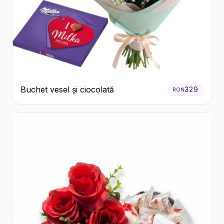
Buchet vesel și ciocolată
329
RON