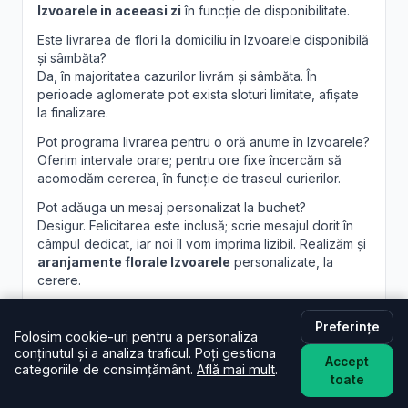
Izvoarele in aceeasi zi
în funcție de disponibilitate.
Este livrarea de flori la domiciliu în Izvoarele disponibilă
și sâmbăta?
Da, în majoritatea cazurilor livrăm și sâmbăta. În
perioade aglomerate pot exista sloturi limitate, afișate
la finalizare.
Pot programa livrarea pentru o oră anume în Izvoarele?
Oferim intervale orare; pentru ore fixe încercăm să
acomodăm cererea, în funcție de traseul curierilor.
Pot adăuga un mesaj personalizat la buchet?
Desigur. Felicitarea este inclusă; scrie mesajul dorit în
câmpul dedicat, iar noi îl vom imprima lizibil. Realizăm și
aranjamente florale Izvoarele
personalizate, la
cerere.
Preferințe
Folosim cookie-uri pentru a personaliza
conținutul și a analiza traficul. Poți gestiona
Accept
categoriile de consimțământ.
Află mai mult
.
toate
Brandusa.ro