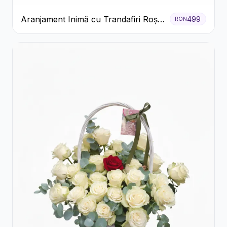
Aranjament Inimă cu Trandafiri Roșii
499
RON
și Floarea Miresei