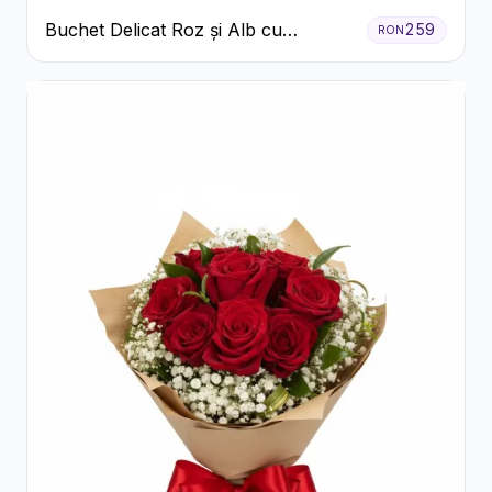
Buchet Delicat Roz și Alb cu
259
RON
Trandafiri și Lisianthus