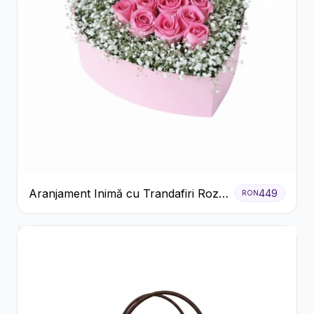
Aranjament Inimă cu Trandafiri Roz
449
RON
și Gypsophila Albă