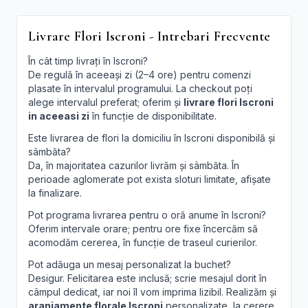
Livrare Flori Iscroni - Intrebari Frecvente
În cât timp livrați în Iscroni?
De regulă în aceeași zi (2–4 ore) pentru comenzi
plasate în intervalul programului. La checkout poți
alege intervalul preferat; oferim și
livrare flori Iscroni
in aceeasi zi
în funcție de disponibilitate.
Este livrarea de flori la domiciliu în Iscroni disponibilă și
sâmbăta?
Da, în majoritatea cazurilor livrăm și sâmbăta. În
perioade aglomerate pot exista sloturi limitate, afișate
la finalizare.
Pot programa livrarea pentru o oră anume în Iscroni?
Oferim intervale orare; pentru ore fixe încercăm să
acomodăm cererea, în funcție de traseul curierilor.
Pot adăuga un mesaj personalizat la buchet?
Desigur. Felicitarea este inclusă; scrie mesajul dorit în
câmpul dedicat, iar noi îl vom imprima lizibil. Realizăm și
aranjamente florale Iscroni
personalizate, la cerere.