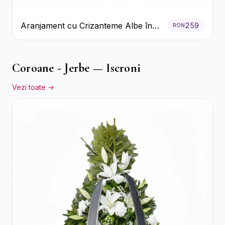
Aranjament cu Crizanteme Albe în
259
RON
Cutie Galbenă
Coroane - Jerbe — Iscroni
Vezi toate →