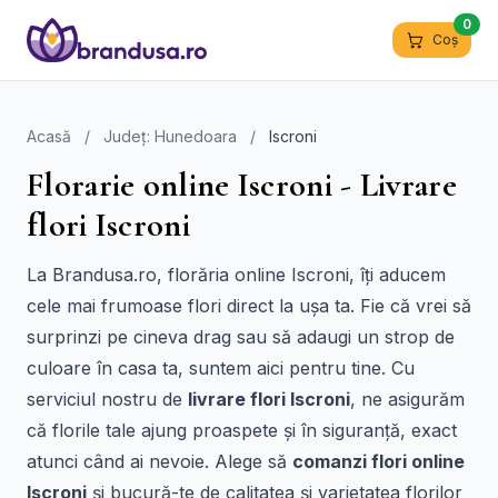
0
Coș
Acasă
/
Județ: Hunedoara
/
Iscroni
Florarie online Iscroni - Livrare
flori Iscroni
La Brandusa.ro, florăria online Iscroni, îți aducem
cele mai frumoase flori direct la ușa ta. Fie că vrei să
surprinzi pe cineva drag sau să adaugi un strop de
culoare în casa ta, suntem aici pentru tine. Cu
serviciul nostru de
livrare flori Iscroni
, ne asigurăm
că florile tale ajung proaspete și în siguranță, exact
atunci când ai nevoie. Alege să
comanzi flori online
Iscroni
și bucură-te de calitatea și varietatea florilor