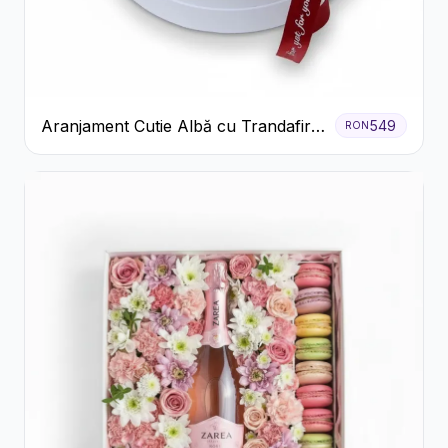
Aranjament Cutie Albă cu Trandafiri
549
RON
Roșii și Raffaello