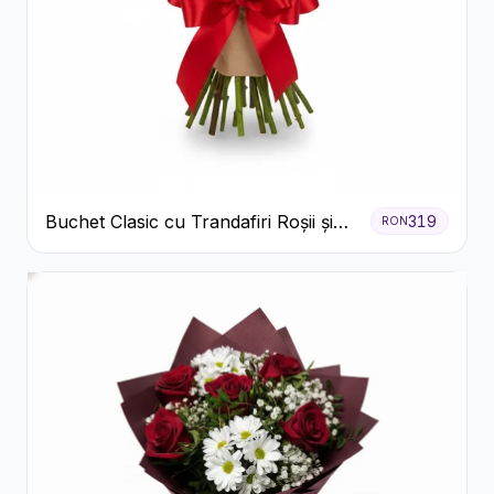
Buchet Clasic cu Trandafiri Roșii și
319
RON
Gypsophila