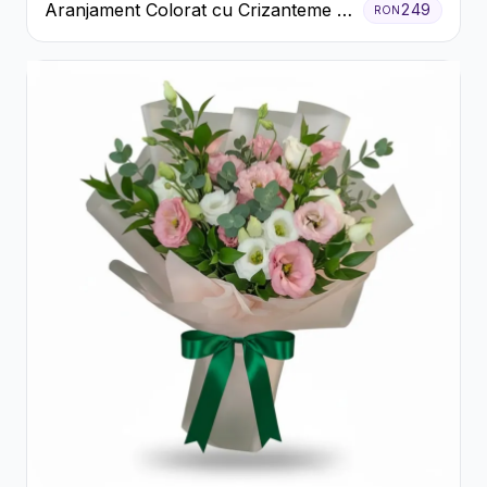
Aranjament Colorat cu Crizanteme în
249
RON
Cutie Rustică