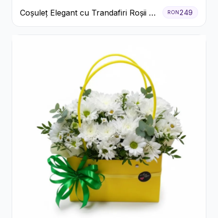
Coșuleț Elegant cu Trandafiri Roșii și
249
RON
Lisianthus Alb