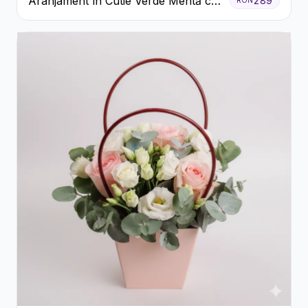
Aranjament în Cutie Verde Mentă cu
289
RON
Trandafiri și Alstroemeria