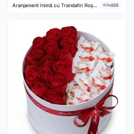
Aranjament Inimă cu Trandafiri Roșii
499
RON
și Floarea Miresei