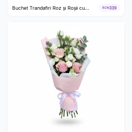
Buchet Trandafiri Roz și Roșii cu
339
RON
Eucalipt și Gypsophila