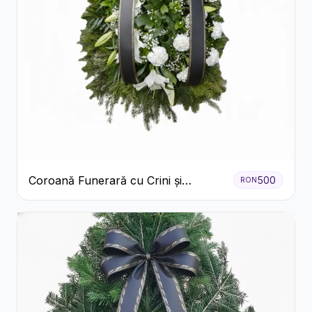
Coroană Funerară cu Crini și
500
RON
Garoafe Albe