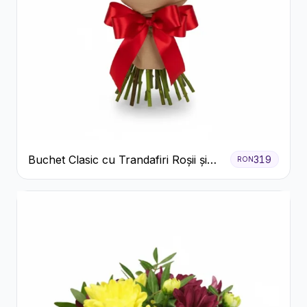
Buchet Clasic cu Trandafiri Roșii și
319
RON
Gypsophila