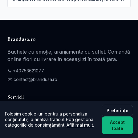
Brandusa.ro
Buchete cu emoție, aranjamente cu suflet. Comandă
online flori cu livrare în aceeași zi în toată țara.
📞
+40753621077
✉️ contact@brandusa.ro
Servicii
Buchete de Flori
Preferințe
Folosim cookie-uri pentru a personaliza
Flori - Cadou
conținutul și a analiza traficul. Poți gestiona
Accept
categoriile de consimțământ.
Află mai mult
.
toate
Aranjamente Florale