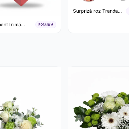
Surpriză roz Trandafiri
și prosecco
ent Inimă
699
RON
 Trandafiri și
 Rocher
m