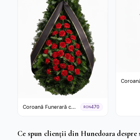
Coroană
Trandafir
Coroană Funerară cu
470
RON
Garoafe
Ce spun clienții din Hunedoara despre s