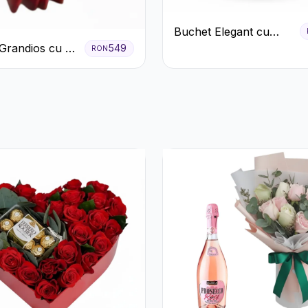
Buchet Elegant cu
Garoafe Roșii și
Grandios cu 25
549
RON
Floarea Miresei
afiri Roșii