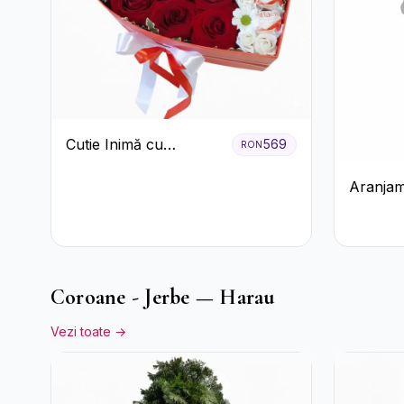
Cutie Inimă cu
569
RON
Trandafiri Roșii,
Aranjam
Crizanteme Albe și
Verde î
Bomboane Raffaello
Pal
Coroane - Jerbe — Harau
Vezi toate →