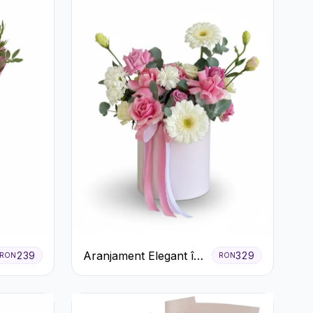
Aranjament Elegant în
239
329
RON
RON
Cutie Roz cu Trandafiri
și Gerbera