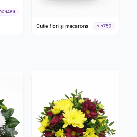
489
RON
Cutie flori și macarons
750
RON