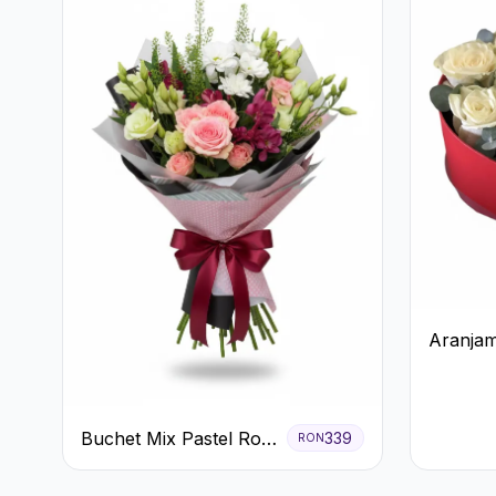
Aranjam
Trandafi
Ferrero
Buchet Mix Pastel Roz
339
RON
și Alb