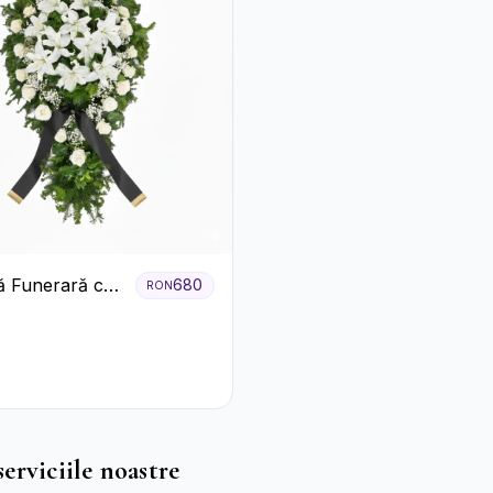
 Funerară cu
680
RON
i și Crini
erviciile noastre