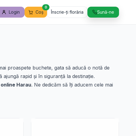
0
Login
Coș
Înscrie-ți florăria
Sună-ne
 mai proaspete buchete, gata să aducă o notă de
 să ajungă rapid și în siguranță la destinație.
 online Harau
. Ne dedicăm să îți aducem cele mai