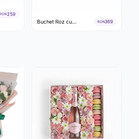
259
RON
Buchet Roz cu
369
RON
Tradafiri și Gerbera