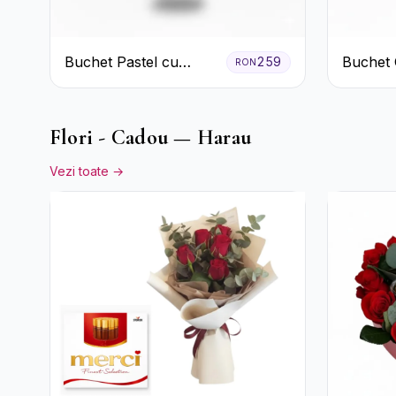
Buchet Pastel cu
Buchet 
259
RON
Crizanteme și Garoafe
de Trand
Flori - Cadou — Harau
Vezi toate →