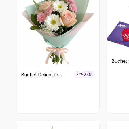
Buchet v
ciocolat
Buchet Delicat în
249
RON
Nuanțe Pastel cu
Trandafiri și
Crizanteme Roz