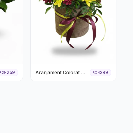
Aranjament Colorat cu
259
249
RON
RON
Crizanteme în Cutie
Rustică