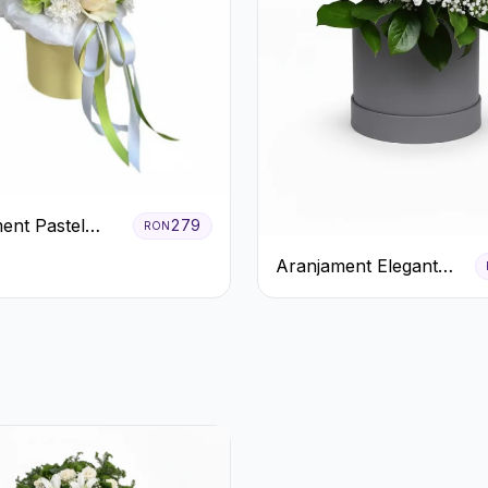
ent Pastel
279
RON
n Cutie Galben
Aranjament Elegant
Alb-Verde în Cutie Gri