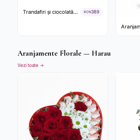
Trandafiri și ciocolată
389
RON
premium
Aranjam
Roșie cu
Ferrero
Premiu
Aranjamente Florale — Harau
Vezi toate →