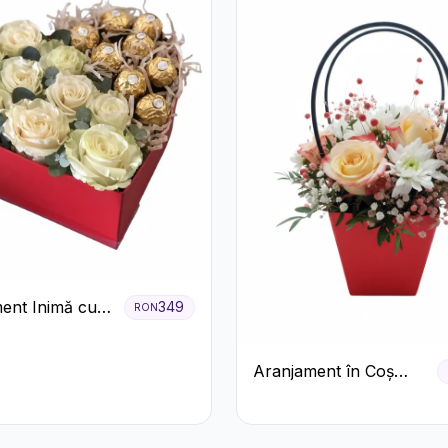
ent Inimă cu
349
RON
ri și Praline
Aranjament în Coș
Roșu cu Trandafiri și
Crizanteme Albe