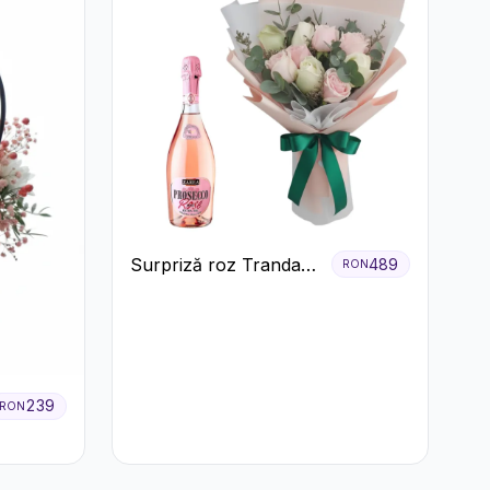
Surpriză roz Trandafiri
489
RON
și prosecco
239
RON