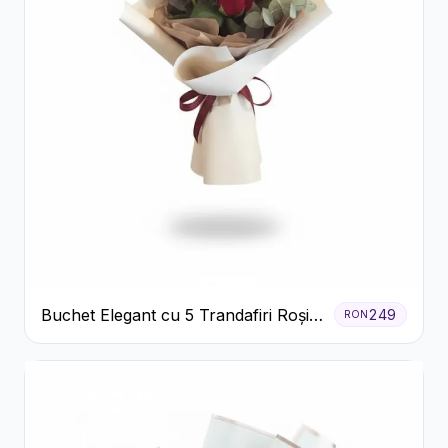
Buchet Elegant cu 5 Trandafiri Roșii
249
RON
și Eucalipt