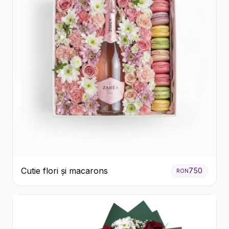
Cutie flori și macarons
750
RON