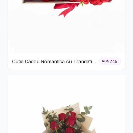
Cutie Cadou Romantică cu Trandafiri
249
RON
Șampanie și Lumânare