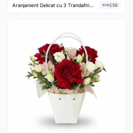
Aranjament Delicat cu 3 Trandafiri
159
RON
Roz în Cutie Albă