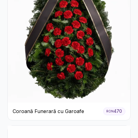
Coroană Funerară cu Garoafe
470
RON