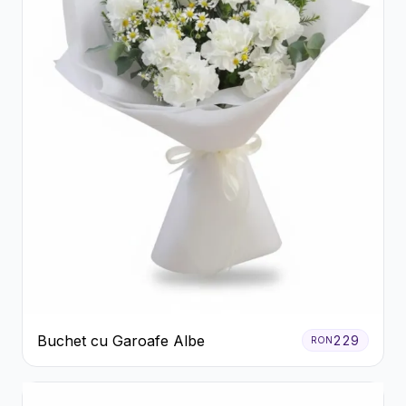
Buchet cu Garoafe Albe
229
RON