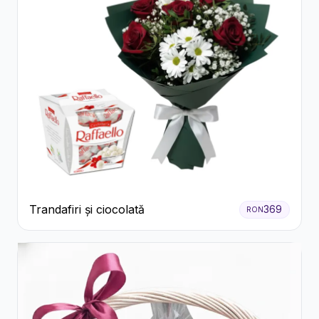
Trandafiri și ciocolată
369
RON