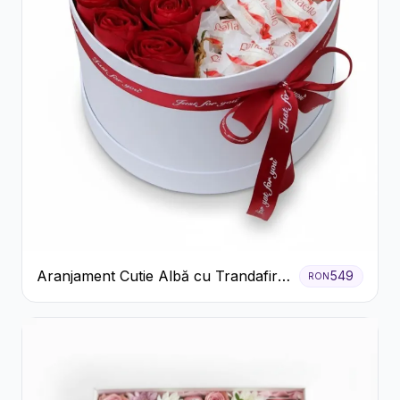
Aranjament Cutie Albă cu Trandafiri
549
RON
Roșii și Raffaello