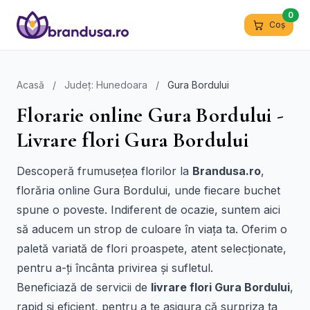
0
Coș
Acasă
/
Județ: Hunedoara
/
Gura Bordului
Florarie online Gura Bordului -
Livrare flori Gura Bordului
Descoperă frumusețea florilor la
Brandusa.ro
,
florăria online Gura Bordului, unde fiecare buchet
spune o poveste. Indiferent de ocazie, suntem aici
să aducem un strop de culoare în viața ta. Oferim o
paletă variată de flori proaspete, atent selecționate,
pentru a-ți încânta privirea și sufletul.
Beneficiază de servicii de
livrare flori Gura Bordului
,
rapid și eficient, pentru a te asigura că surpriza ta