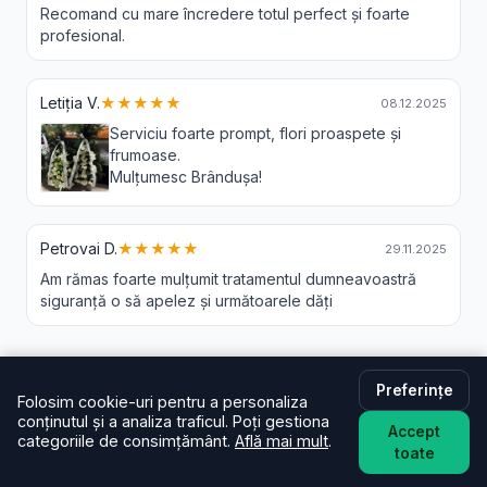
Recomand cu mare încredere totul perfect și foarte
profesional.
Letiția V.
★★★★★
08.12.2025
Serviciu foarte prompt, flori proaspete și
frumoase.
Mulțumesc Brândușa!
Petrovai D.
★★★★★
29.11.2025
Am rămas foarte mulțumit tratamentul dumneavoastră
siguranță o să apelez și următoarele dăți
Preferințe
Livrare Flori Gura Bordului - Intrebari
Folosim cookie-uri pentru a personaliza
conținutul și a analiza traficul. Poți gestiona
Frecvente
Accept
categoriile de consimțământ.
Află mai mult
.
toate
În cât timp livrați în Gura Bordului?