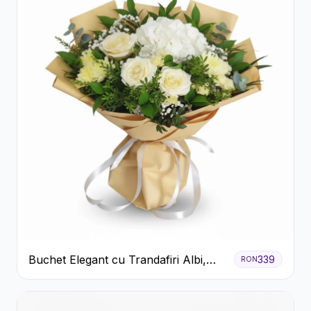
Buchet Elegant cu Trandafiri Albi,
339
RON
Hortensie și Crizanteme Crem