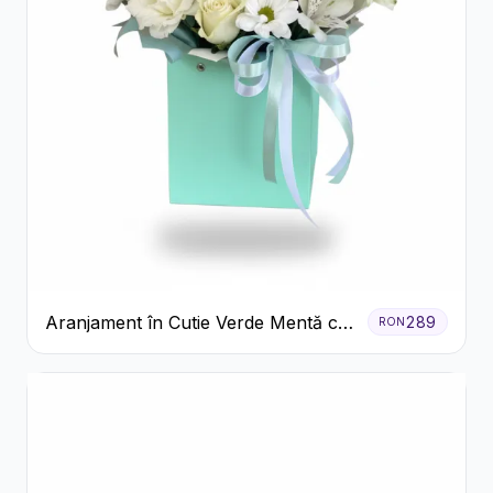
Aranjament în Cutie Verde Mentă cu
289
RON
Trandafiri și Alstroemeria