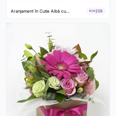
Aranjament în Cutie Albă cu
259
RON
Trandafiri Roșii și Lisianthus