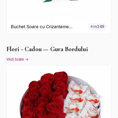
Buchet Soare cu Crizanteme
249
RON
Galbene și Trandafiri Albi
Flori - Cadou — Gura Bordului
Vezi toate →