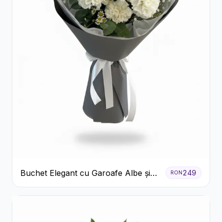
Buchet Elegant cu Garoafe Albe și
249
RON
Eucalipt