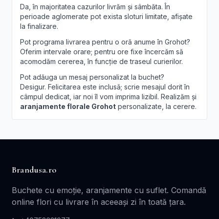
Da, în majoritatea cazurilor livrăm și sâmbăta. În
perioade aglomerate pot exista sloturi limitate, afișate
la finalizare.
Pot programa livrarea pentru o oră anume în Grohot?
Oferim intervale orare; pentru ore fixe încercăm să
acomodăm cererea, în funcție de traseul curierilor.
Pot adăuga un mesaj personalizat la buchet?
Desigur. Felicitarea este inclusă; scrie mesajul dorit în
câmpul dedicat, iar noi îl vom imprima lizibil. Realizăm și
aranjamente florale Grohot
personalizate, la cerere.
Brandusa.ro
Buchete cu emoție, aranjamente cu suflet. Comandă
online flori cu livrare în aceeași zi în toată țara.