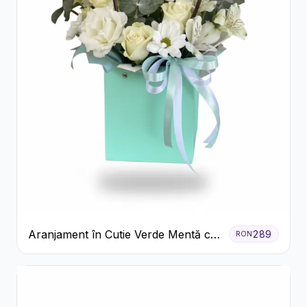
Aranjament în Cutie Verde Mentă cu
289
RON
Trandafiri și Alstroemeria