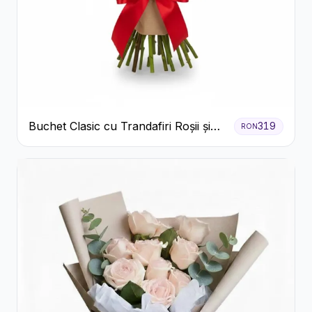
Buchet Clasic cu Trandafiri Roșii și
319
RON
Gypsophila