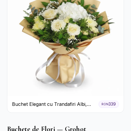
Buchet Elegant cu Trandafiri Albi,
339
RON
Hortensie și Crizanteme Crem
Buchete de Flori — Grohot