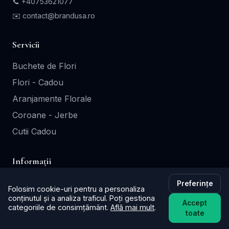
📞
+40753621077
✉️ contact@brandusa.ro
Servicii
Buchete de Flori
Flori - Cadou
Aranjamente Florale
Coroane - Jerbe
Cutii Cadou
Informații
Contact
Preferințe
Folosim cookie-uri pentru a personaliza
conținutul și a analiza traficul. Poți gestiona
Termeni și Condiții
Accept
categoriile de consimțământ.
Află mai mult
.
toate
Politica de Confidențialitate