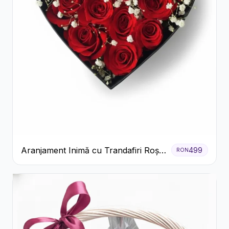
Aranjament Inimă cu Trandafiri Roșii
499
RON
și Floarea Miresei