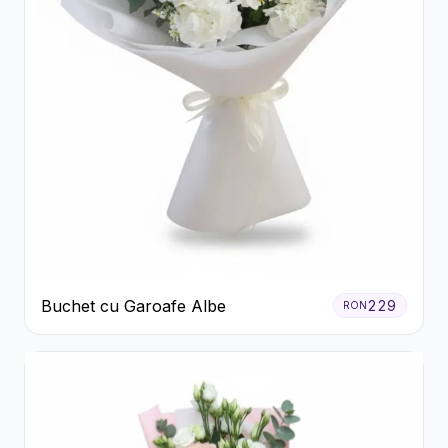
Buchet cu Garoafe Albe
229
RON