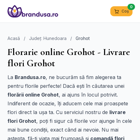
0
Coș
Acasă
/
Județ: Hunedoara
/
Grohot
Florarie online Grohot - Livrare
flori Grohot
La
Brandusa.ro
, ne bucurăm să fim alegerea ta
pentru florile perfecte! Dacă ești în căutarea unei
florării online Grohot
, ai ajuns în locul potrivit.
Indiferent de ocazie, îți aducem cele mai proaspete
flori direct la ușa ta. Cu serviciul nostru de
livrare
flori Grohot
, poți fi sigur că florile vor ajunge în cele
mai bune condiții, exact când ai nevoie. Nu mai
aștepta, fă-ți viața mai frumoasă și
comandă flori