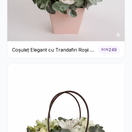
Coșuleț Elegant cu Trandafiri Roșii și
249
RON
Lisianthus Alb