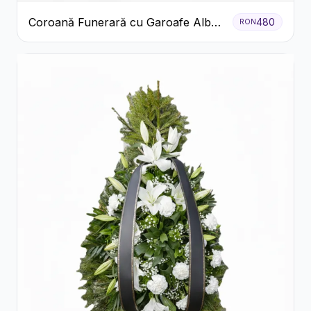
Coroană Funerară cu Garoafe Albe
480
RON
și Crizanteme