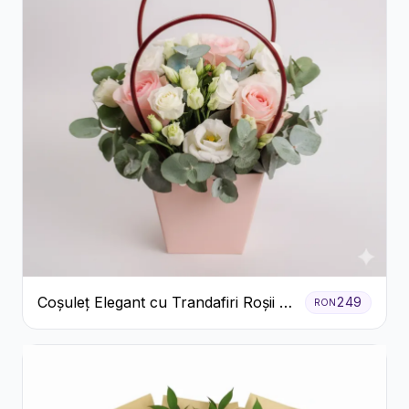
Coșuleț Elegant cu Trandafiri Roșii și
249
RON
Lisianthus Alb