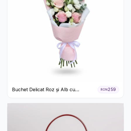
Buchet Delicat Roz și Alb cu
259
RON
Trandafiri și Lisianthus