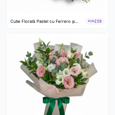
Cutie Florală Pastel cu Ferrero și
229
RON
Raffaello