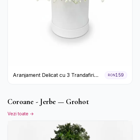
Aranjament Delicat cu 3 Trandafiri
159
RON
Roz în Cutie Albă
Coroane - Jerbe — Grohot
Vezi toate →