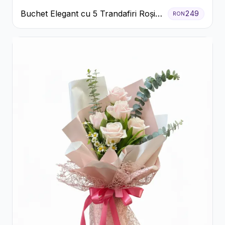
Buchet Elegant cu 5 Trandafiri Roșii
249
RON
și Eucalipt