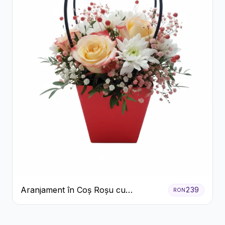
Aranjament în Coș Roșu cu
239
RON
Trandafiri și Crizanteme Albe