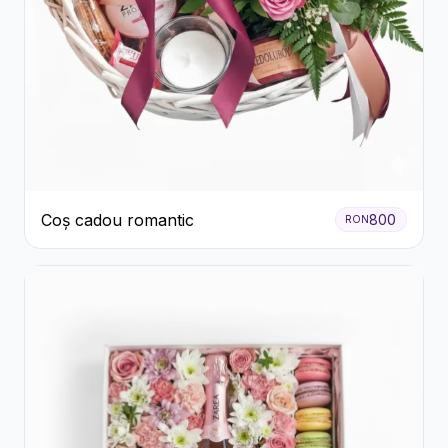
Coș cadou romantic
800
RON