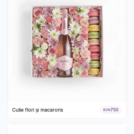
Cutie flori și macarons
750
RON