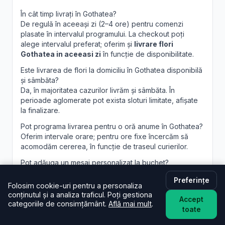
În cât timp livrați în Gothatea?
De regulă în aceeași zi (2–4 ore) pentru comenzi
plasate în intervalul programului. La checkout poți
alege intervalul preferat; oferim și
livrare flori
Gothatea in aceeasi zi
în funcție de disponibilitate.
Este livrarea de flori la domiciliu în Gothatea disponibilă
și sâmbăta?
Da, în majoritatea cazurilor livrăm și sâmbăta. În
perioade aglomerate pot exista sloturi limitate, afișate
la finalizare.
Pot programa livrarea pentru o oră anume în Gothatea?
Oferim intervale orare; pentru ore fixe încercăm să
acomodăm cererea, în funcție de traseul curierilor.
Pot adăuga un mesaj personalizat la buchet?
Desigur. Felicitarea este inclusă; scrie mesajul dorit în
Preferințe
câmpul dedicat, iar noi îl vom imprima lizibil. Realizăm și
Folosim cookie-uri pentru a personaliza
aranjamente florale Gothatea
personalizate, la
conținutul și a analiza traficul. Poți gestiona
Accept
cerere.
categoriile de consimțământ.
Află mai mult
.
toate