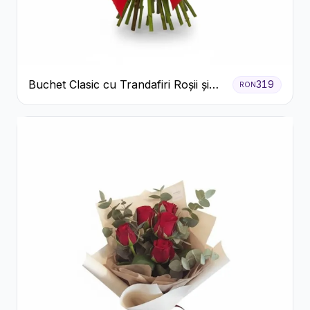
Buchet Clasic cu Trandafiri Roșii și
319
RON
Gypsophila