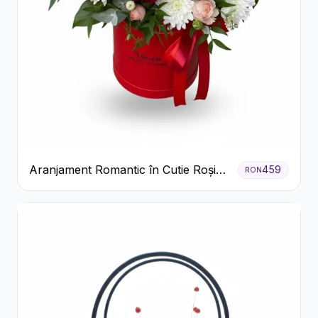
Aranjament Romantic în Cutie Roșie
459
RON
cu Trandafiri și Crizanteme