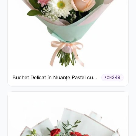
Buchet Delicat în Nuanțe Pastel cu
249
RON
Trandafiri și Crizanteme Roz