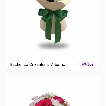
Buchet cu Crizanteme Albe și
269
RON
Galbene