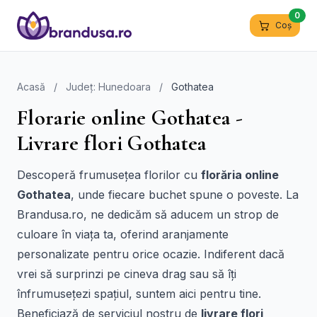
0
Coș
Acasă
/
Județ: Hunedoara
/
Gothatea
Florarie online Gothatea -
Livrare flori Gothatea
Descoperă frumusețea florilor cu
florăria online
Gothatea
, unde fiecare buchet spune o poveste. La
Brandusa.ro, ne dedicăm să aducem un strop de
culoare în viața ta, oferind aranjamente
personalizate pentru orice ocazie. Indiferent dacă
vrei să surprinzi pe cineva drag sau să îți
înfrumusețezi spațiul, suntem aici pentru tine.
Beneficiază de serviciul nostru de
livrare flori