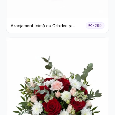
Aranjament Inimă cu Orhidee și
299
RON
Floarea Miresei