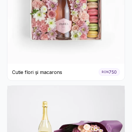
Cutie flori și macarons
750
RON