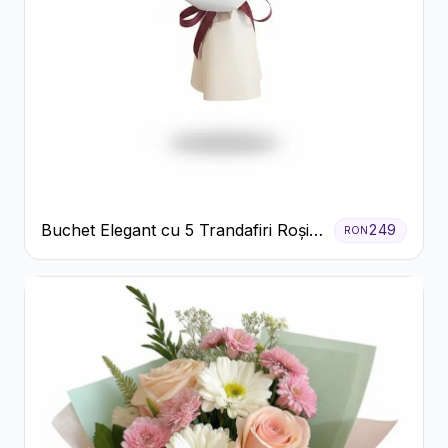
Buchet Elegant cu 5 Trandafiri Roșii
249
RON
și Eucalipt