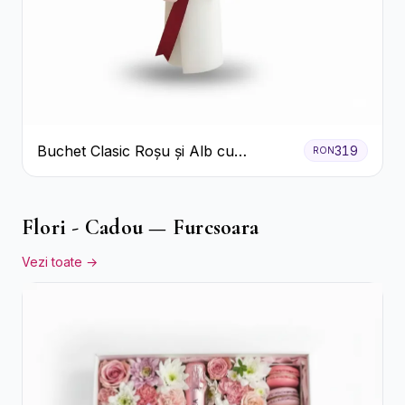
Buchet Clasic Roșu și Alb cu
319
RON
Crizanteme
Flori - Cadou — Furcsoara
Vezi toate →