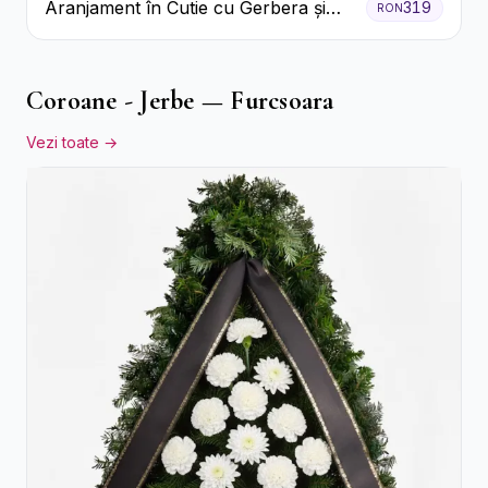
Aranjament în Cutie cu Gerbera și
319
RON
Trandafiri Roz
Coroane - Jerbe — Furcsoara
Vezi toate →