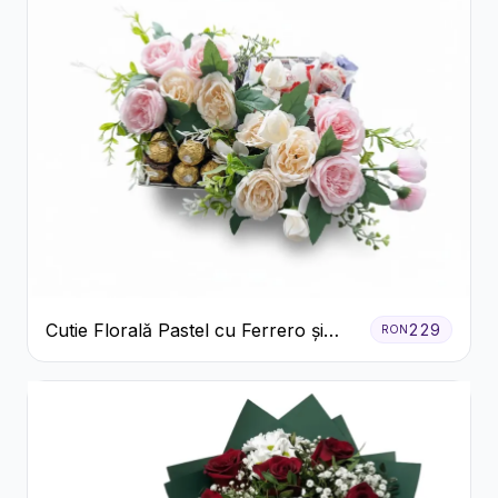
Cutie Florală Pastel cu Ferrero și
229
RON
Raffaello