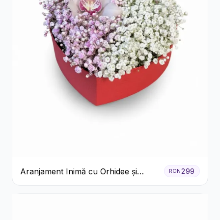
Aranjament Inimă cu Orhidee și
299
RON
Floarea Miresei