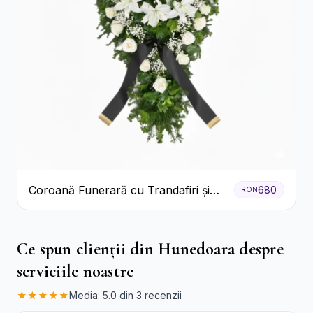
Coroană Funerară cu Trandafiri și
680
RON
Crini
Ce spun clienții din Hunedoara despre
serviciile noastre
★★★★★
Media: 5.0 din 3 recenzii