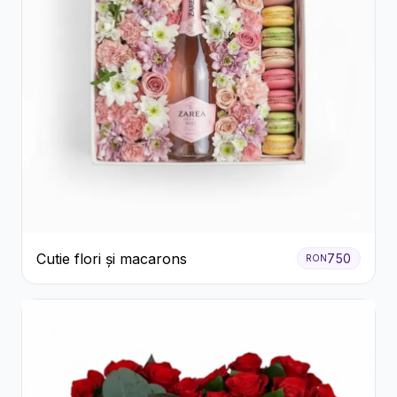
Cutie flori și macarons
750
RON