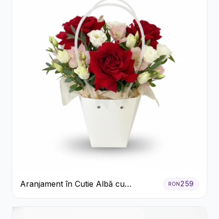
Aranjament în Cutie Albă cu
259
RON
Trandafiri Roșii și Lisianthus