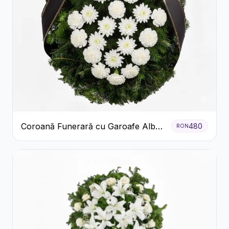
Coroană Funerară cu Garoafe Albe
480
RON
și Crizanteme