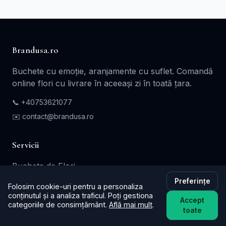
Brandusa.ro
Buchete cu emoție, aranjamente cu suflet. Comandă
online flori cu livrare în aceeași zi în toată țara.
📞
+40753621077
✉️ contact@brandusa.ro
Servicii
Buchete de Flori
Preferințe
Flori - Cadou
Folosim cookie-uri pentru a personaliza
conținutul și a analiza traficul. Poți gestiona
Aranjamente Florale
Accept
categoriile de consimțământ.
Află mai mult
.
toate
Coroane - Jerbe