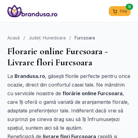
0
Coș
Acasă
/
Județ: Hunedoara
/
Furcsoara
Florarie online Furcsoara -
Livrare flori Furcsoara
La
Brandusa.ro
, găsești florile perfecte pentru orice
ocazie, direct din confortul casei tale. Ne mândrim
cu serviciile noastre de
florărie online Furcsoara
,
care îți oferă o gamă variată de aranjamente florale,
adaptate preferințelor tale. Indiferent dacă vrei să
surprinzi pe cineva drag sau să îți înfrumusețezi
spațiul, suntem aici să te ajutăm.
Beneficiază de
livrare flori Furcsoara
rapidă și