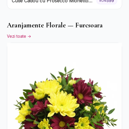
Cutie Cadou cu Prosecco Mionetto
599
RON
Ferrero Rocher și Flori Pastelate
Aranjamente Florale — Furcsoara
Vezi toate →