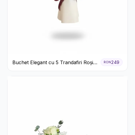
Buchet Elegant cu 5 Trandafiri Roșii
249
RON
și Eucalipt