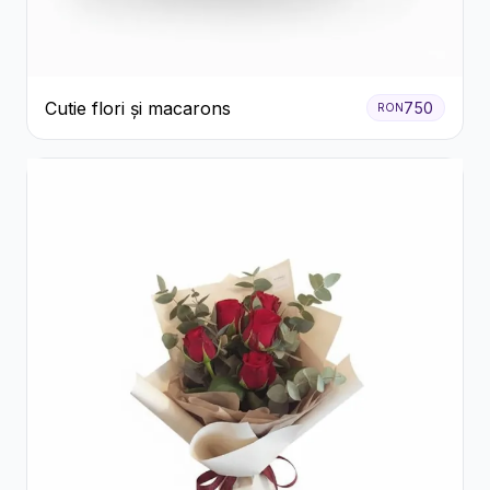
Cutie flori și macarons
750
RON