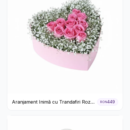
Aranjament Inimă cu Trandafiri Roz
449
RON
și Gypsophila Albă