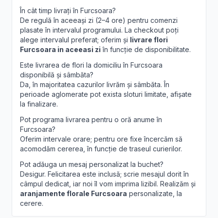
În cât timp livrați în Furcsoara?
De regulă în aceeași zi (2–4 ore) pentru comenzi
plasate în intervalul programului. La checkout poți
alege intervalul preferat; oferim și
livrare flori
Furcsoara in aceeasi zi
în funcție de disponibilitate.
Este livrarea de flori la domiciliu în Furcsoara
disponibilă și sâmbăta?
Da, în majoritatea cazurilor livrăm și sâmbăta. În
perioade aglomerate pot exista sloturi limitate, afișate
la finalizare.
Pot programa livrarea pentru o oră anume în
Furcsoara?
Oferim intervale orare; pentru ore fixe încercăm să
acomodăm cererea, în funcție de traseul curierilor.
Pot adăuga un mesaj personalizat la buchet?
Desigur. Felicitarea este inclusă; scrie mesajul dorit în
câmpul dedicat, iar noi îl vom imprima lizibil. Realizăm și
aranjamente florale Furcsoara
personalizate, la
cerere.