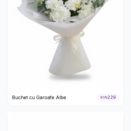
Buchet cu Garoafe Albe
229
RON