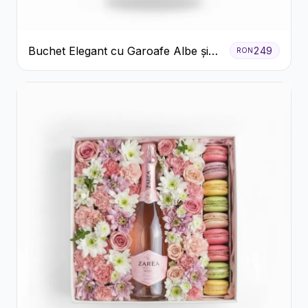
Buchet Elegant cu Garoafe Albe și
249
RON
Eucalipt