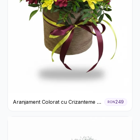
Aranjament Colorat cu Crizanteme în
249
RON
Cutie Rustică