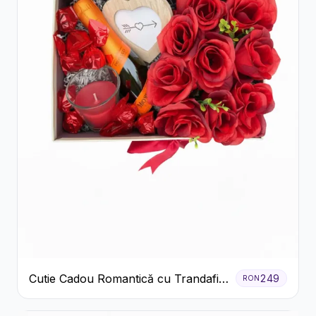
Cutie Cadou Romantică cu Trandafiri
249
RON
Șampanie și Lumânare