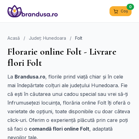
0
Coș
Acasă
/
Județ: Hunedoara
/
Folt
Florarie online Folt - Livrare
flori Folt
La
Brandusa.ro
, florile prind viață chiar și în cele
mai îndepărtate colțuri ale județului Hunedoara. Fie
că ești în căutarea unui cadou special sau vrei să-ți
înfrumusețezi locuința, florăria online Folt îți oferă o
varietate de opțiuni, toate disponibile cu doar câteva
click-uri. Oferim o experiență plăcută prin care poți
să faci o
comandă flori online Folt
, adaptată
nevoilor tale.