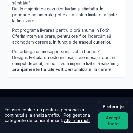
sâmbăta?
Da, în majoritatea cazurilor livrăm și sâmbăta. În
perioade aglomerate pot exista sloturi limitate, afișate
la finalizare.
Pot programa livrarea pentru o oră anume în Folt?
Oferim intervale orare; pentru ore fixe încercăm să
acomodăm cererea, în funcție de traseul curierilor.
Pot adăuga un mesaj personalizat la buchet?
Desigur. Felicitarea este inclusă; scrie mesajul dorit în
câmpul dedicat, iar noi îl vom imprima lizibil. Realizăm și
aranjamente florale Folt
personalizate, la cerere.
Preferințe
Brandusa.ro
Folosim cookie-uri pentru a personaliza
conținutul și a analiza traficul. Poți gestiona
Accept
Buchete cu emoție, aranjamente cu suflet. Comandă
categoriile de consimțământ.
Află mai mult
.
toate
online flori cu livrare în aceeași zi în toată țara.