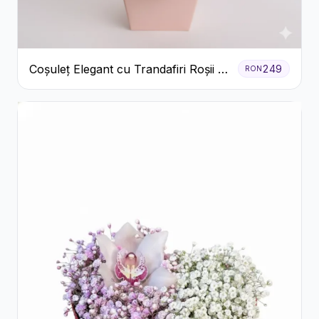
Coșuleț Elegant cu Trandafiri Roșii și
249
RON
Lisianthus Alb