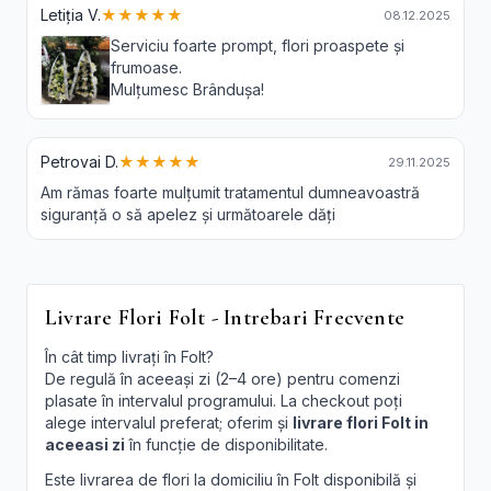
Letiția V.
★★★★★
08.12.2025
Serviciu foarte prompt, flori proaspete și
frumoase.
Mulțumesc Brândușa!
Petrovai D.
★★★★★
29.11.2025
Am rămas foarte mulțumit tratamentul dumneavoastră
siguranță o să apelez și următoarele dăți
Livrare Flori Folt - Intrebari Frecvente
În cât timp livrați în Folt?
De regulă în aceeași zi (2–4 ore) pentru comenzi
plasate în intervalul programului. La checkout poți
alege intervalul preferat; oferim și
livrare flori Folt in
aceeasi zi
în funcție de disponibilitate.
Este livrarea de flori la domiciliu în Folt disponibilă și