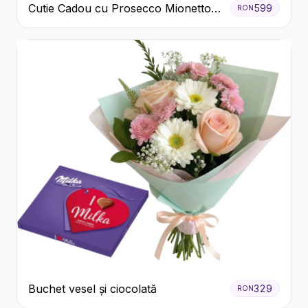
Cutie Cadou cu Prosecco Mionetto
599
RON
Ferrero Rocher și Flori Pastelate
Buchet vesel și ciocolată
329
RON