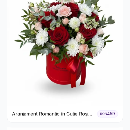
Aranjament Romantic în Cutie Roșie
459
RON
cu Trandafiri și Crizanteme