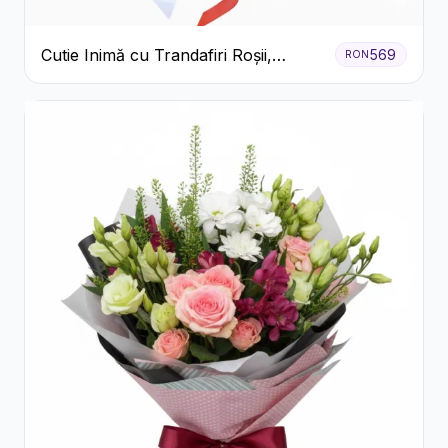
Cutie Inimă cu Trandafiri Roșii,
569
RON
Crizanteme Albe și Bomboane
Raffaello