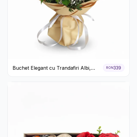
Buchet Elegant cu Trandafiri Albi,
339
RON
Hortensie și Crizanteme Crem