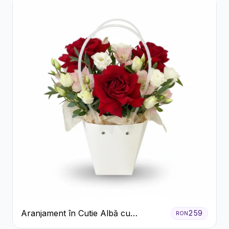
Aranjament în Cutie Albă cu
259
RON
Trandafiri Roșii și Lisianthus