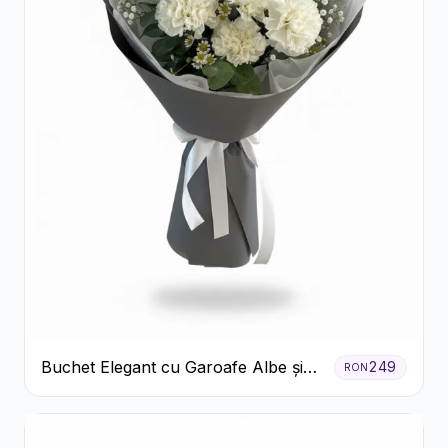
Buchet Elegant cu Garoafe Albe și
249
RON
Eucalipt