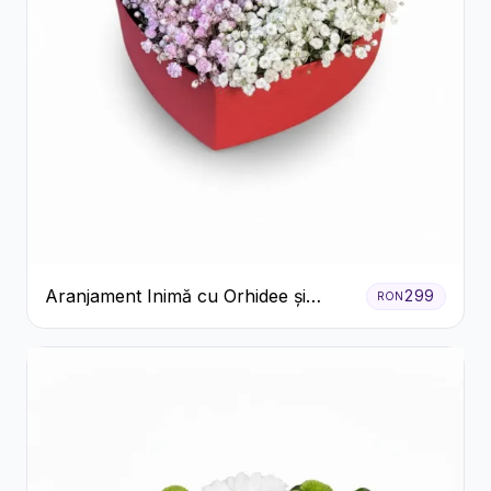
Aranjament Inimă cu Orhidee și
299
RON
Floarea Miresei