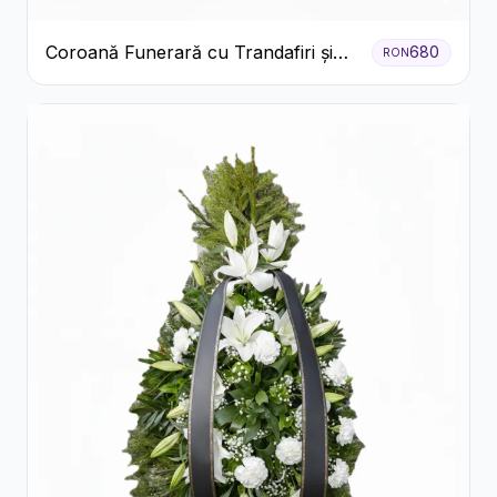
Coroană Funerară cu Trandafiri și
680
RON
Crini