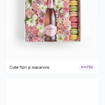
Cutie flori și macarons
750
RON