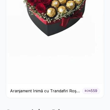
Aranjament Inimă cu Trandafiri Roșii
559
RON
și Ciocolată Ferrero Rocher