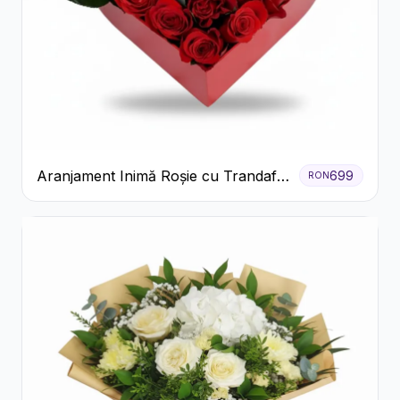
Aranjament Inimă Roșie cu Trandafiri
699
RON
și Ferrero Rocher Premium