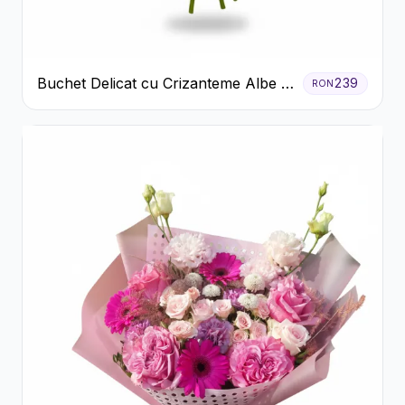
Buchet Delicat cu Crizanteme Albe și
239
RON
Mov